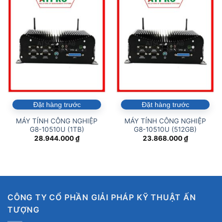
Đặt hàng trước
Đặt hàng trước
MÁY TÍNH CÔNG NGHIỆP
MÁY TÍNH CÔNG NGHIỆP
G8-10510U (1TB)
G8-10510U (512GB)
28.944.000
₫
23.868.000
₫
CÔNG TY CỔ PHẦN GIẢI PHÁP KỸ THUẬT ẤN
TƯỢNG