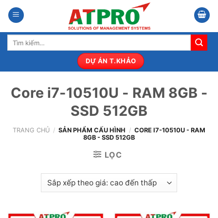
Bỏ
qua
nội
Tìm
dung
kiếm:
DỰ ÁN T.KHẢO
Core i7-10510U - RAM 8GB -
SSD 512GB
TRANG CHỦ
/
SẢN PHẨM CẤU HÌNH
/
CORE I7-10510U - RAM
8GB - SSD 512GB
LỌC