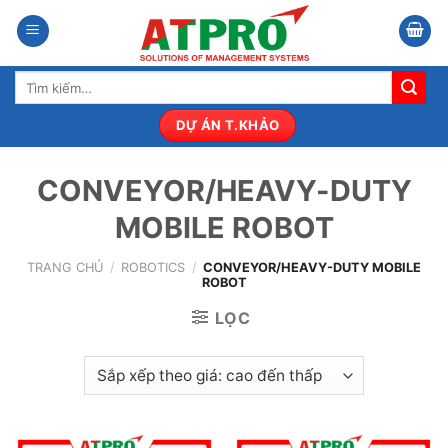
Bỏ
qua
nội
Tìm
dung
kiếm:
DỰ ÁN T.KHẢO
CONVEYOR/HEAVY-DUTY
MOBILE ROBOT
TRANG CHỦ
/
ROBOTICS
/
CONVEYOR/HEAVY-DUTY MOBILE
ROBOT
LỌC