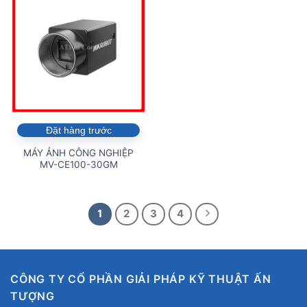
Đặt hàng trước
MÁY ẢNH CÔNG NGHIỆP
MV-CE100-30GM
1
2
3
4
CÔNG TY CỔ PHẦN GIẢI PHÁP KỸ THUẬT ẤN
TƯỢNG