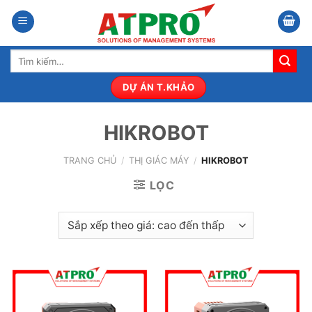
Bỏ
qua
nội
Tìm
dung
kiếm:
DỰ ÁN T.KHẢO
HIKROBOT
TRANG CHỦ
/
THỊ GIÁC MÁY
/
HIKROBOT
LỌC