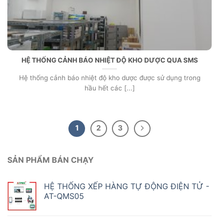
HỆ THỐNG CẢNH BÁO NHIỆT ĐỘ KHO DƯỢC QUA SMS
Hệ thống cảnh báo nhiệt độ kho dược được sử dụng trong
hầu hết các [...]
1
2
3
SẢN PHẨM BÁN CHẠY
HỆ THỐNG XẾP HÀNG TỰ ĐỘNG ĐIỆN TỬ -
AT-QMS05