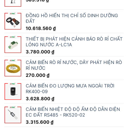
ĐỒNG HỒ HIỂN THỊ CHỈ SỐ DINH DƯỠNG
ĐẤT
10.618.560
₫
THIẾT BỊ PHÁT HIỆN CẢNH BÁO RÒ RỈ CHẤT
LỎNG NƯỚC A-LC1A
3.780.000
₫
CẢM BIẾN RÒ RỈ NƯỚC, DÂY PHÁT HIỆN RÒ
RỈ NƯỚC
270.000
₫
CẢM BIẾN ĐO LƯỢNG MƯA NGOÀI TRỜI
RK400-09
3.628.800
₫
CẢM BIẾN NHIỆT ĐỘ ĐỘ ẨM ĐỘ DẪN ĐIỆN
EC ĐẤT RS485 - RK520-02
3.315.600
₫