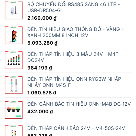
BỘ CHUYỂN ĐỔI RS485 SANG 4G LTE -
USR-DR504-G
2.160.000
₫
ĐÈN TÍN HIỆU GIAO THÔNG ĐỎ - VÀNG -
XANH 200MM 8 INCH 12V
5.093.280
₫
ĐÈN THÁP TÍN HIỆU 3 MÀU 24V - M4F-
DC24V
984.199
₫
ĐÈN THÁP TÍN HIỆU ONN RYGBW NHẤP
NHÁY ONN-M4S-F
1.060.578
₫
ĐÈN CẢNH BÁO TÍN HIỆU ONN-M4B DC 12V
432.000
₫
ĐÈN THÁP CẢNH BÁO 24V - M4-50S-24V
583.318
₫