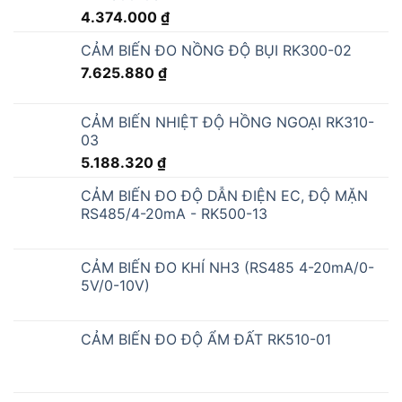
4.374.000
₫
CẢM BIẾN ĐO NỒNG ĐỘ BỤI RK300-02
7.625.880
₫
CẢM BIẾN NHIỆT ĐỘ HỒNG NGOẠI RK310-
03
5.188.320
₫
CẢM BIẾN ĐO ĐỘ DẪN ĐIỆN EC, ĐỘ MẶN
RS485/4-20mA - RK500-13
CẢM BIẾN ĐO KHÍ NH3 (RS485 4-20mA/0-
5V/0-10V)
CẢM BIẾN ĐO ĐỘ ẨM ĐẤT RK510-01