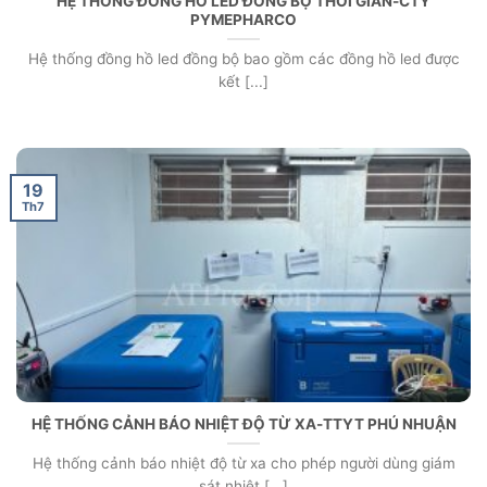
HỆ THỐNG ĐỒNG HỒ LED ĐỒNG BỘ THỜI GIAN-CTY
PYMEPHARCO
Hệ thống đồng hồ led đồng bộ bao gồm các đồng hồ led được
kết [...]
19
Th7
HỆ THỐNG CẢNH BÁO NHIỆT ĐỘ TỪ XA-TTYT PHÚ NHUẬN
Hệ thống cảnh báo nhiệt độ từ xa cho phép người dùng giám
sát nhiệt [...]