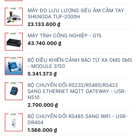
MÁY ĐO LƯU LƯỢNG SIÊU ÂM CẦM TAY
SHENGDA TUF-2000H
23.133.600
₫
MÁY TÍNH CÔNG NGHIỆP - G15
43.740.000
₫
BỘ ĐIỀU KHIỂN CẢNH BÁO TỪ XA GMS SMS
- MODULE S150
5.341.373
₫
BỘ CHUYỂN ĐỔI RS232/RS485/RS422
SANG ETHERNET MQTT GATEWAY - USR-
N510
2.700.000
₫
BỘ CHUYỂN ĐỔI RS485 SANG WIFI - USR-
DR404
1.566.000
₫