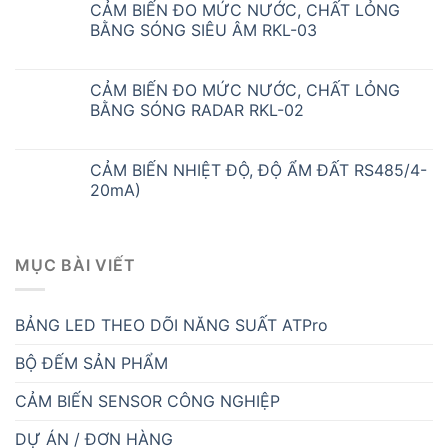
CẢM BIẾN ĐO MỨC NƯỚC, CHẤT LỎNG
BẰNG SÓNG SIÊU ÂM RKL-03
CẢM BIẾN ĐO MỨC NƯỚC, CHẤT LỎNG
BẰNG SÓNG RADAR RKL-02
CẢM BIẾN NHIỆT ĐỘ, ĐỘ ẨM ĐẤT RS485/4-
20mA)
MỤC BÀI VIẾT
BẢNG LED THEO DÕI NĂNG SUẤT ATPro
BỘ ĐẾM SẢN PHẨM
CẢM BIẾN SENSOR CÔNG NGHIỆP
DỰ ÁN / ĐƠN HÀNG