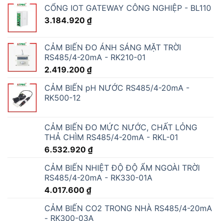
CỔNG IOT GATEWAY CÔNG NGHIỆP - BL110
3.184.920
₫
CẢM BIẾN ĐO ÁNH SÁNG MẶT TRỜI
RS485/4-20mA - RK210-01
2.419.200
₫
CẢM BIẾN pH NƯỚC RS485/4-20mA -
RK500-12
CẢM BIẾN ĐO MỨC NƯỚC, CHẤT LỎNG
THẢ CHÌM RS485/4-20mA - RKL-01
6.532.920
₫
CẢM BIẾN NHIỆT ĐỘ ĐỘ ẨM NGOÀI TRỜI
RS485/4-20mA - RK330-01A
4.017.600
₫
CẢM BIẾN CO2 TRONG NHÀ RS485/4-20mA
- RK300-03A