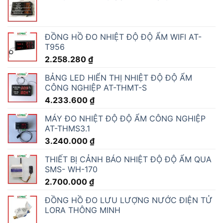
ĐỒNG HỒ ĐO NHIỆT ĐỘ ĐỘ ẨM WIFI AT-
T956
2.258.280
₫
BẢNG LED HIỂN THỊ NHIỆT ĐỘ ĐỘ ẨM
CÔNG NGHIỆP AT-THMT-S
4.233.600
₫
MÁY ĐO NHIỆT ĐỘ ĐỘ ẨM CÔNG NGHIỆP
AT-THMS3.1
3.240.000
₫
THIẾT BỊ CẢNH BÁO NHIỆT ĐỘ ĐỘ ẨM QUA
SMS- WH-170
2.700.000
₫
ĐỒNG HỒ ĐO LƯU LƯỢNG NƯỚC ĐIỆN TỬ
LORA THÔNG MINH