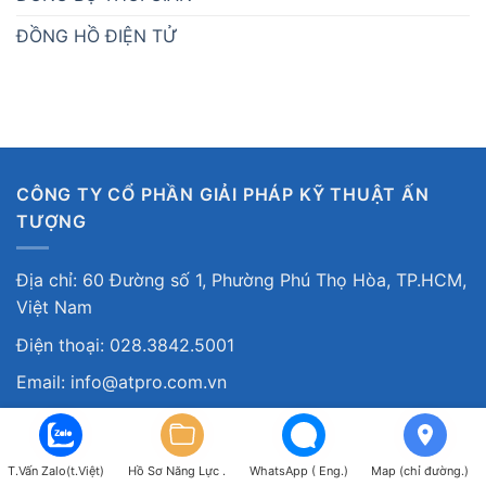
ĐỒNG HỒ ĐIỆN TỬ
CÔNG TY CỔ PHẦN GIẢI PHÁP KỸ THUẬT ẤN
TƯỢNG
Địa chỉ: 60 Đường số 1, Phường Phú Thọ Hòa, TP.HCM,
Việt Nam
Điện thoại: 028.3842.5001
Email: info@atpro.com.vn
Giới thiệu
Tuyển dụng
T.Vấn Zalo(t.Việt)
Hồ Sơ Năng Lực .
WhatsApp ( Eng.)
Map (chỉ đường.)