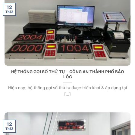
12
Th12
HỆ THỐNG GỌI SỐ THỨ TỰ – CÔNG AN THÀNH PHỐ BẢO
LỘC
Hiện nay, hệ thống gọi số thứ tự được triển khai & áp dụng tại
[...]
12
Th12