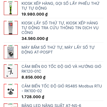
KIOSK XẾP HÀNG, GỌI SỐ LẤY PHIẾU THỨ
TỰ TỰ ĐỘNG
19.980.000
₫
KIOSK LẤY SỐ THỨ TỰ, KIOSK XẾP HÀNG
TỰ ĐỘNG TRA CỨU THÔNG TIN DỊCH VỤ
CÔNG
34.560.000
₫
MÁY BẤM SỐ THỨ TỰ, MÁY LẤY SỐ TỰ
ĐỘNG AT-POSPT
CẢM BIẾN ĐO TỐC ĐỘ GIÓ VÀ HƯỚNG GIÓ
RK120-01C
8.856.000
₫
CẢM BIẾN TỐC ĐỘ GIÓ RS485 Modbus RTU
- RK100-02
1.728.000
₫
BẢNG LED NĂNG SUẤT AT-NS-6