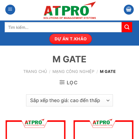
Bỏ
qua
nội
Tìm
dung
kiếm:
DỰ ÁN T.KHẢO
M GATE
TRANG CHỦ
/
MẠNG CÔNG NGHIỆP
/
M GATE
LỌC