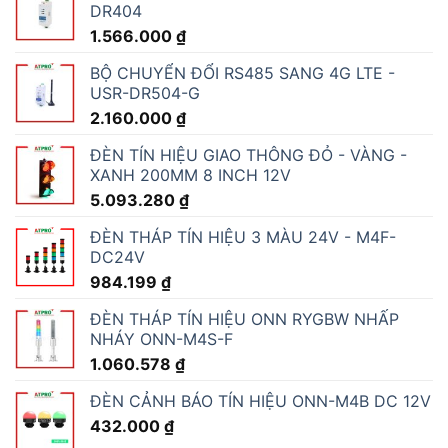
DR404
1.566.000
₫
BỘ CHUYỂN ĐỔI RS485 SANG 4G LTE -
USR-DR504-G
2.160.000
₫
ĐÈN TÍN HIỆU GIAO THÔNG ĐỎ - VÀNG -
XANH 200MM 8 INCH 12V
5.093.280
₫
ĐÈN THÁP TÍN HIỆU 3 MÀU 24V - M4F-
DC24V
984.199
₫
ĐÈN THÁP TÍN HIỆU ONN RYGBW NHẤP
NHÁY ONN-M4S-F
1.060.578
₫
ĐÈN CẢNH BÁO TÍN HIỆU ONN-M4B DC 12V
432.000
₫