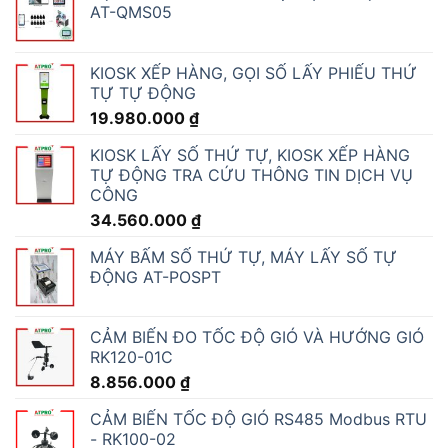
AT-QMS05
KIOSK XẾP HÀNG, GỌI SỐ LẤY PHIẾU THỨ
TỰ TỰ ĐỘNG
19.980.000
₫
KIOSK LẤY SỐ THỨ TỰ, KIOSK XẾP HÀNG
TỰ ĐỘNG TRA CỨU THÔNG TIN DỊCH VỤ
CÔNG
34.560.000
₫
MÁY BẤM SỐ THỨ TỰ, MÁY LẤY SỐ TỰ
ĐỘNG AT-POSPT
CẢM BIẾN ĐO TỐC ĐỘ GIÓ VÀ HƯỚNG GIÓ
RK120-01C
8.856.000
₫
CẢM BIẾN TỐC ĐỘ GIÓ RS485 Modbus RTU
- RK100-02