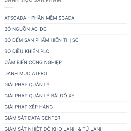
DANH MỤC SẢN PHẨM
ATSCADA - PHẦN MỀM SCADA
BỘ NGUỒN AC-DC
BỘ ĐẾM SẢN PHẨM HIỂN THỊ SỐ
BỘ ĐIỀU KHIỂN PLC
CẢM BIẾN CÔNG NGHIỆP
DANH MỤC ATPRO
GIẢI PHÁP QUẢN LÝ
GIẢI PHÁP QUẢN LÝ BÃI ĐỖ XE
GIẢI PHÁP XẾP HÀNG
GIÁM SÁT DATA CENTER
GIÁM SÁT NHIỆT ĐỘ KHO LẠNH & TỦ LẠNH