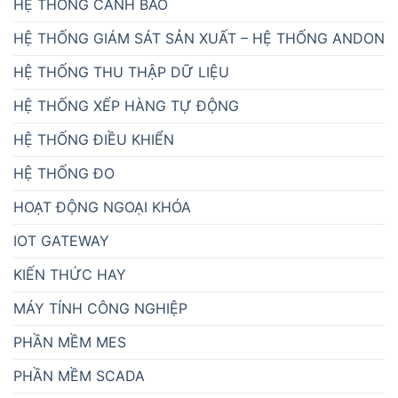
HỆ THỐNG CẢNH BÁO
HỆ THỐNG GIÁM SÁT SẢN XUẤT – HỆ THỐNG ANDON
HỆ THỐNG THU THẬP DỮ LIỆU
HỆ THỐNG XẾP HÀNG TỰ ĐỘNG
HỆ THỐNG ĐIỀU KHIỂN
HỆ THỐNG ĐO
HOẠT ĐỘNG NGOẠI KHÓA
IOT GATEWAY
KIẾN THỨC HAY
MÁY TÍNH CÔNG NGHIỆP
PHẦN MỀM MES
PHẦN MỀM SCADA