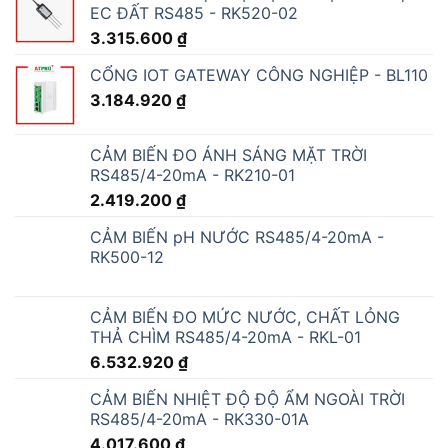
EC ĐẤT RS485 - RK520-02
3.315.600
₫
CỔNG IOT GATEWAY CÔNG NGHIỆP - BL110
3.184.920
₫
CẢM BIẾN ĐO ÁNH SÁNG MẶT TRỜI
RS485/4-20mA - RK210-01
2.419.200
₫
CẢM BIẾN pH NƯỚC RS485/4-20mA -
RK500-12
CẢM BIẾN ĐO MỨC NƯỚC, CHẤT LỎNG
THẢ CHÌM RS485/4-20mA - RKL-01
6.532.920
₫
CẢM BIẾN NHIỆT ĐỘ ĐỘ ẨM NGOÀI TRỜI
RS485/4-20mA - RK330-01A
4.017.600
₫