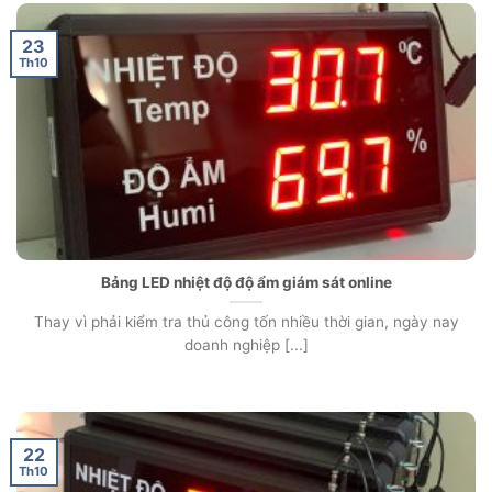
23
Th10
Bảng LED nhiệt độ độ ẩm giám sát online
Thay vì phải kiểm tra thủ công tốn nhiều thời gian, ngày nay
doanh nghiệp [...]
22
Th10