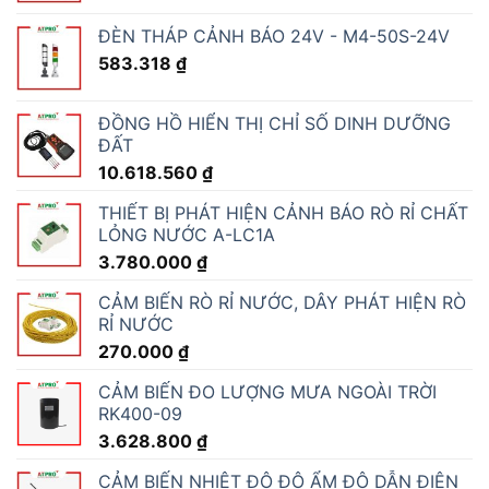
ĐÈN THÁP CẢNH BÁO 24V - M4-50S-24V
583.318
₫
ĐỒNG HỒ HIỂN THỊ CHỈ SỐ DINH DƯỠNG
ĐẤT
10.618.560
₫
THIẾT BỊ PHÁT HIỆN CẢNH BÁO RÒ RỈ CHẤT
LỎNG NƯỚC A-LC1A
3.780.000
₫
CẢM BIẾN RÒ RỈ NƯỚC, DÂY PHÁT HIỆN RÒ
RỈ NƯỚC
270.000
₫
CẢM BIẾN ĐO LƯỢNG MƯA NGOÀI TRỜI
RK400-09
3.628.800
₫
CẢM BIẾN NHIỆT ĐỘ ĐỘ ẨM ĐỘ DẪN ĐIỆN