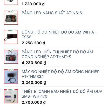
1.728.000
₫
BẢNG LED NĂNG SUẤT AT-NS-6
ĐỒNG HỒ ĐO NHIỆT ĐỘ ĐỘ ẨM WIFI AT-
T956
2.258.280
₫
BẢNG LED HIỂN THỊ NHIỆT ĐỘ ĐỘ ẨM
CÔNG NGHIỆP AT-THMT-S
4.233.600
₫
MÁY ĐO NHIỆT ĐỘ ĐỘ ẨM CÔNG NGHIỆP
AT-THMS3.1
3.240.000
₫
THIẾT BỊ CẢNH BÁO NHIỆT ĐỘ ĐỘ ẨM QUA
SMS- WH-170
2.700.000
₫