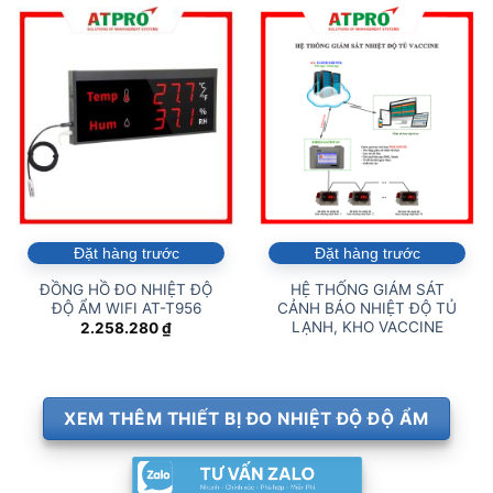
Đặt hàng trước
Đặt hàng trước
ĐỒNG HỒ ĐO NHIỆT ĐỘ
HỆ THỐNG GIÁM SÁT
ĐỘ ẨM WIFI AT-T956
CẢNH BÁO NHIỆT ĐỘ TỦ
LẠNH, KHO VACCINE
2.258.280
₫
XEM THÊM THIẾT BỊ ĐO NHIỆT ĐỘ ĐỘ ẨM