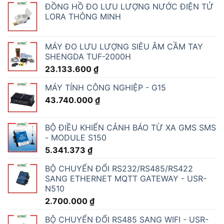
ĐỒNG HỒ ĐO LƯU LƯỢNG NƯỚC ĐIỆN TỬ
LORA THÔNG MINH
MÁY ĐO LƯU LƯỢNG SIÊU ÂM CẦM TAY
SHENGDA TUF-2000H
23.133.600
₫
MÁY TÍNH CÔNG NGHIỆP - G15
43.740.000
₫
BỘ ĐIỀU KHIỂN CẢNH BÁO TỪ XA GMS SMS
- MODULE S150
5.341.373
₫
BỘ CHUYỂN ĐỔI RS232/RS485/RS422
SANG ETHERNET MQTT GATEWAY - USR-
N510
2.700.000
₫
BỘ CHUYỂN ĐỔI RS485 SANG WIFI - USR-