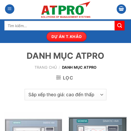
Bỏ
qua
nội
Tìm
dung
kiếm:
DỰ ÁN T.KHẢO
DANH MỤC ATPRO
TRANG CHỦ
/
DANH MỤC ATPRO
LỌC