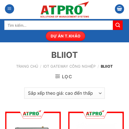
Bỏ
qua
nội
Tìm
dung
kiếm:
DỰ ÁN T.KHẢO
BLIIOT
TRANG CHỦ
/
IOT GATEWAY CÔNG NGHIỆP
/
BLIIOT
LỌC