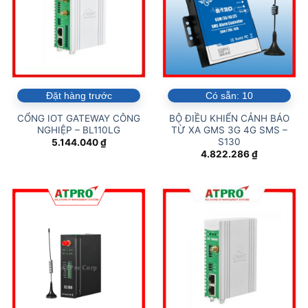
Đặt hàng trước
Có sẵn:
10
CỔNG IOT GATEWAY CÔNG
BỘ ĐIỀU KHIỂN CẢNH BÁO
NGHIỆP – BL110LG
TỪ XA GMS 3G 4G SMS –
S130
5.144.040
₫
4.822.286
₫