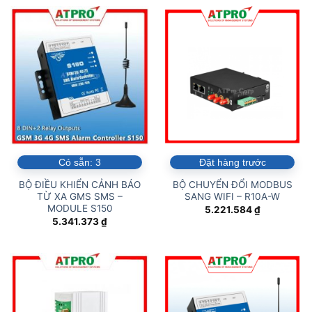
Có sẵn:
3
Đặt hàng trước
BỘ ĐIỀU KHIỂN CẢNH BÁO
BỘ CHUYỂN ĐỔI MODBUS
TỪ XA GMS SMS –
SANG WIFI – R10A-W
MODULE S150
5.221.584
₫
5.341.373
₫