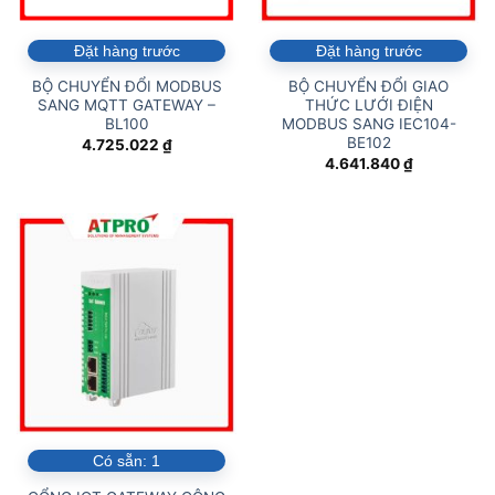
Đặt hàng trước
Đặt hàng trước
BỘ CHUYỂN ĐỔI MODBUS
BỘ CHUYỂN ĐỔI GIAO
SANG MQTT GATEWAY –
THỨC LƯỚI ĐIỆN
BL100
MODBUS SANG IEC104-
BE102
4.725.022
₫
4.641.840
₫
Có sẵn:
1