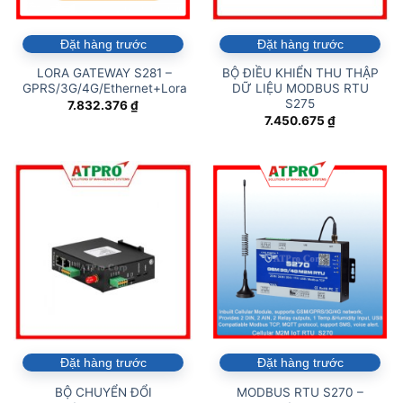
Đặt hàng trước
Đặt hàng trước
LORA GATEWAY S281 –
BỘ ĐIỀU KHIỂN THU THẬP
GPRS/3G/4G/Ethernet+Lora
DỮ LIỆU MODBUS RTU
S275
7.832.376
₫
7.450.675
₫
Đặt hàng trước
Đặt hàng trước
BỘ CHUYỂN ĐỔI
MODBUS RTU S270 –