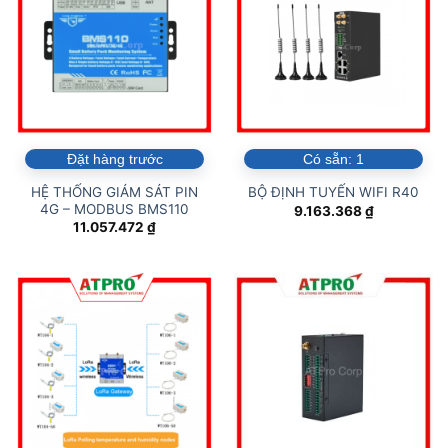
Đặt hàng trước
Có sẵn:
1
HỆ THỐNG GIÁM SÁT PIN
BỘ ĐỊNH TUYẾN WIFI R40
4G – MODBUS BMS110
9.163.368
₫
11.057.472
₫