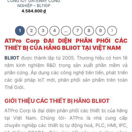
CỔNG IOT GATEWAY CÔNG
NGHIỆP – BL110P
4.584.600
₫
1
2
3
4
…
7
8
9
ATPro Corp ĐẠI DIỆN PHÂN PHỐI CÁC
THIẾT BỊ CỦA HÃNG BLIIOT TẠI VIỆT NAM
BLIIOT
được thành lập từ 2005. Thương hiệu có hơn 18
năm kinh nghiệm R&D trong sản xuất phần mềm và
phần cứng. Áp dụng các công nghệ tiên tiến, phát triển
các giải pháp IoT mới, phân phối sản phẩm trên toàn
Thế Giới.
GIỚI THIỆU CÁC THIẾT BỊ HÃNG BLIIOT
ATPro Corp là đại diện phân phối các thiết bị của hãng
tại Việt Nam. Chúng tôi- ATPro là nhà cung cấp
chuyên nghiệp các thiết bị tự động hoá, PLC, HMI, IPC,