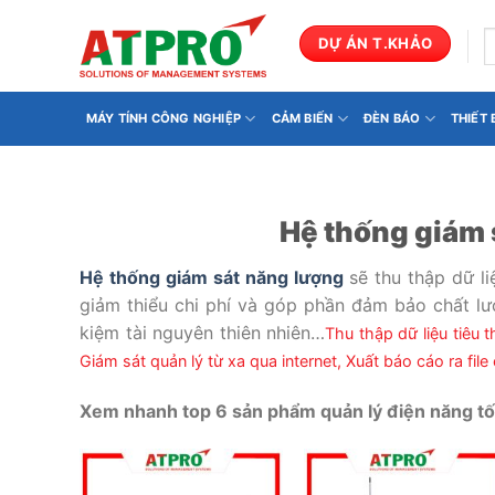
Bỏ
qua
T
DỰ ÁN T.KHẢO
k
nội
dung
MÁY TÍNH CÔNG NGHIỆP
CẢM BIẾN
ĐÈN BÁO
THIẾT
Hệ thống giám 
Hệ thống giám sát năng lượng
sẽ thu thập dữ li
giảm thiểu chi phí và góp phần đảm bảo chất lư
kiệm tài nguyên thiên nhiên…
Thu thập dữ liệu tiêu 
Giám sát quản lý từ xa qua internet,
Xuất báo cáo ra file
Xem nhanh top 6 sản phẩm quản lý điện năng tốt