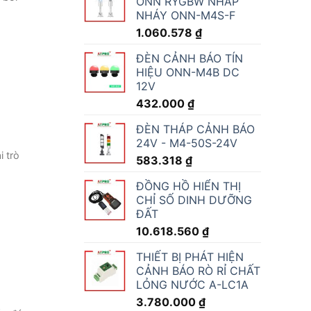
ONN RYGBW NHẤP
NHÁY ONN-M4S-F
1.060.578
₫
ĐÈN CẢNH BÁO TÍN
HIỆU ONN-M4B DC
12V
432.000
₫
ĐÈN THÁP CẢNH BÁO
24V - M4-50S-24V
 trò
583.318
₫
ĐỒNG HỒ HIỂN THỊ
CHỈ SỐ DINH DƯỠNG
ĐẤT
10.618.560
₫
THIẾT BỊ PHÁT HIỆN
CẢNH BÁO RÒ RỈ CHẤT
LỎNG NƯỚC A-LC1A
3.780.000
₫