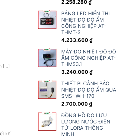
2.258.280
₫
BẢNG LED HIỂN THỊ
NHIỆT ĐỘ ĐỘ ẨM
CÔNG NGHIỆP AT-
THMT-S
4.233.600
₫
MÁY ĐO NHIỆT ĐỘ ĐỘ
ẨM CÔNG NGHIỆP AT-
THMS3.1
[...]
3.240.000
₫
THIẾT BỊ CẢNH BÁO
NHIỆT ĐỘ ĐỘ ẨM QUA
SMS- WH-170
2.700.000
₫
ĐỒNG HỒ ĐO LƯU
LƯỢNG NƯỚC ĐIỆN
TỬ LORA THÔNG
MINH
ết kế