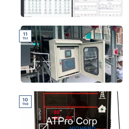
11
Th1
10
Th9