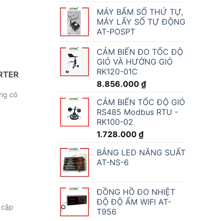
MÁY BẤM SỐ THỨ TỰ,
MÁY LẤY SỐ TỰ ĐỘNG
AT-POSPT
CẢM BIẾN ĐO TỐC ĐỘ
GIÓ VÀ HƯỚNG GIÓ
RK120-01C
RTER
8.856.000
₫
ng có
CẢM BIẾN TỐC ĐỘ GIÓ
RS485 Modbus RTU -
RK100-02
1.728.000
₫
BẢNG LED NĂNG SUẤT
AT-NS-6
ĐỒNG HỒ ĐO NHIỆT
ĐỘ ĐỘ ẨM WIFI AT-
à cập
T956