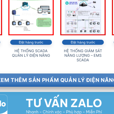
Đặt hàng trước
Đặt hàng trước
HỆ THỐNG SCADA
HỆ THỐNG GIÁM SÁT
QUẢN LÝ ĐIỆN NĂNG
NĂNG LƯỢNG – EMS
SCADA
XEM THÊM SẢN PHẨM QUẢN LÝ ĐIỆN NĂN