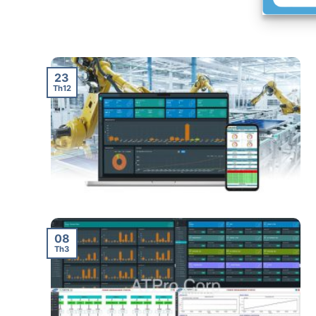
23
Th12
08
Th3