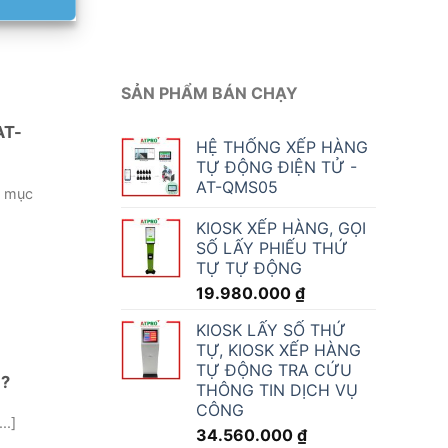
SẢN PHẨM BÁN CHẠY
AT-
HỆ THỐNG XẾP HÀNG
TỰ ĐỘNG ĐIỆN TỬ -
AT-QMS05
t mục
KIOSK XẾP HÀNG, GỌI
SỐ LẤY PHIẾU THỨ
TỰ TỰ ĐỘNG
19.980.000
₫
KIOSK LẤY SỐ THỨ
TỰ, KIOSK XẾP HÀNG
TỰ ĐỘNG TRA CỨU
 ?
THÔNG TIN DỊCH VỤ
CÔNG
..]
34.560.000
₫