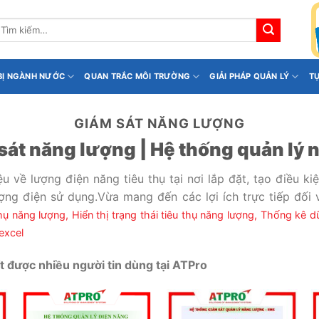
ìm
iếm:
 BỊ NGÀNH NƯỚC
QUAN TRẮC MÔI TRƯỜNG
GIẢI PHÁP QUẢN LÝ
T
GIÁM SÁT NĂNG LƯỢNG
sát năng lượng | Hệ thống quản lý
ệu về lượng điện năng tiêu thụ tại nơi lắp đặt, tạo điều k
ợng điện sử dụng.Vừa mang đến các lợi ích trực tiếp đối 
thụ năng lượng,
Hiển thị trạng thái tiêu thụ năng lượng,
Thống kê dữ
 excel
 được nhiều người tin dùng tại ATPro