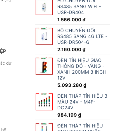
BỘ CHUYỂN ĐỔI
RS485 SANG WIFI -
USR-DR404
1.566.000
₫
BỘ CHUYỂN ĐỔI
RS485 SANG 4G LTE -
USR-DR504-G
2.160.000
₫
IỆP
ĐÈN TÍN HIỆU GIAO
các dự
THÔNG ĐỎ - VÀNG -
XANH 200MM 8 INCH
12V
5.093.280
₫
ĐÈN THÁP TÍN HIỆU 3
MÀU 24V - M4F-
DC24V
984.199
₫
ĐÈN THÁP TÍN HIỆU
 bối