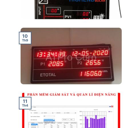
10
Th9
11
Th4