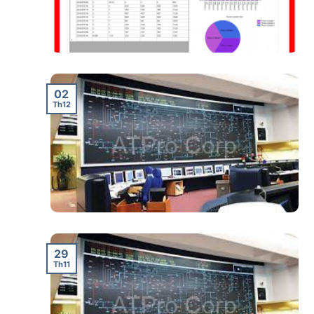
02
Th12
29
Th11