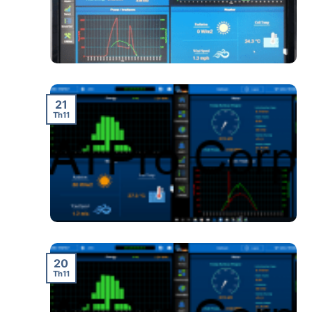
21
Th11
20
Th11