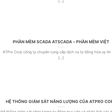
[...]
PHẦN MỀM SCADA ATSCADA – PHẦN MỀM VIỆT
ATPro Corp công ty chuyên cung cấp dịch vụ tự động hóa uy tín
[...]
HỆ THỐNG GIÁM SÁT NĂNG LƯỢNG CỦA ATPRO CO
Hệ thống giám sát năng lượng tự động truy cập và phân tích các dữ