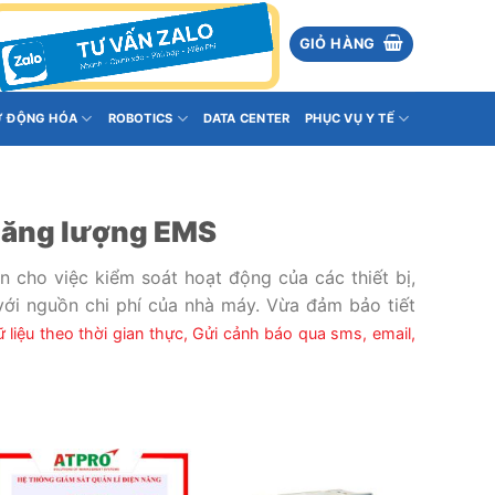
GIỎ HÀNG
Ự ĐỘNG HÓA
ROBOTICS
DATA CENTER
PHỤC VỤ Y TẾ
 năng lượng EMS
iện cho việc kiểm soát hoạt động của các thiết bị,
với nguồn chi phí của nhà máy. Vừa đảm bảo tiết
 liệu theo thời gian thực,
Gửi cảnh báo qua sms, email,