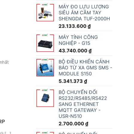
MÁY ĐO LƯU LƯỢNG
SIÊU ÂM CẦM TAY
SHENGDA TUF-2000H
23.133.600
₫
MÁY TÍNH CÔNG
NGHIỆP - G15
43.740.000
₫
BỘ ĐIỀU KHIỂN CẢNH
 nhất
BÁO TỪ XA GMS SMS -
MODULE S150
5.341.373
₫
BỘ CHUYỂN ĐỔI
RS232/RS485/RS422
SANG ETHERNET
MQTT GATEWAY -
USR-N510
RP
2.700.000
₫
 [...]