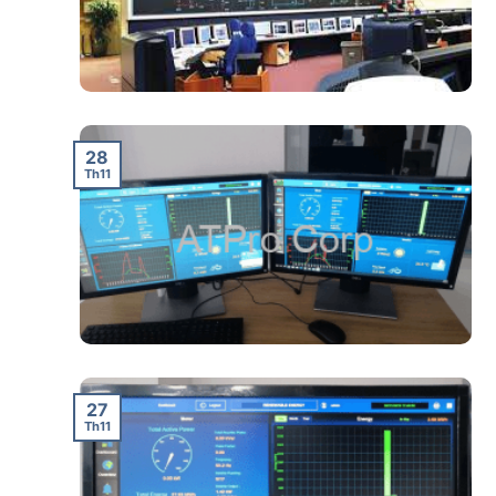
28
Th11
27
Th11