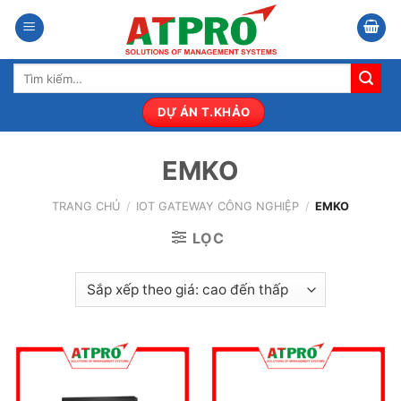
Bỏ
qua
nội
Tìm
dung
kiếm:
DỰ ÁN T.KHẢO
EMKO
TRANG CHỦ
/
IOT GATEWAY CÔNG NGHIỆP
/
EMKO
LỌC