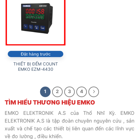
Đặt hàng trước
THIẾT BỊ ĐẾM COUNT
EMKO EZM-4430
1
2
3
4
TÌM HIỂU THƯƠNG HIỆU EMKO
EMKO ELEKTRONIK A.S của Thổ Nhĩ Kỳ. EMKO
ELEKTRONIK A.S là tập đoàn chuyên nguyên cứu , sản
xuất và chế tạo các thiết bị liên quan đến các lĩnh vực
về đo lường , điều khiển.