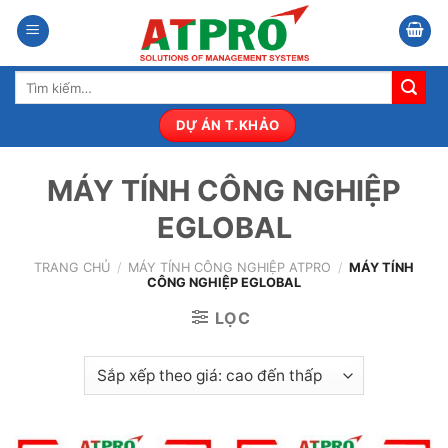
Bỏ
qua
nội
Tìm
dung
kiếm:
DỰ ÁN T.KHẢO
MÁY TÍNH CÔNG NGHIỆP
EGLOBAL
TRANG CHỦ
/
MÁY TÍNH CÔNG NGHIỆP ATPRO
/
MÁY TÍNH
CÔNG NGHIỆP EGLOBAL
LỌC