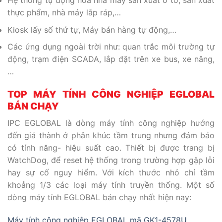
Hệ thống tự động hoá nhà máy sản xuất ô tô, sản xuất
thực phẩm, nhà máy lắp ráp,…
Kiosk lấy số thứ tự, Máy bán hàng tự động,…
Các ứng dụng ngoài trời như: quan trắc môi trường tự
động, trạm điện SCADA, lắp đặt trên xe bus, xe nâng,
…
TOP MÁY TÍNH CÔNG NGHIỆP EGLOBAL
BÁN CHẠY
IPC EGLOBAL là dòng máy tính công nghiệp hướng
đến giá thành ở phân khúc tầm trung nhưng đảm bảo
có tính năng- hiệu suất cao. Thiết bị được trang bị
WatchDog, để reset hệ thống trong trường hợp gặp lỗi
hay sự cố nguy hiểm. Với kích thước nhỏ chỉ tầm
khoảng 1/3 các loại máy tính truyền thống. Một số
dòng máy tính EGLOBAL bán chạy nhất hiện nay:
Máy tính công nghiệp EGLOBAL mã GK1-4578U