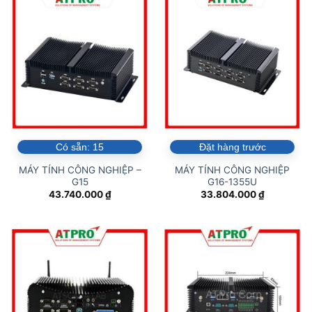
Có sẵn:
15
Đặt hàng trước
MÁY TÍNH CÔNG NGHIỆP –
MÁY TÍNH CÔNG NGHIỆP
G15
G16-1355U
43.740.000
₫
33.804.000
₫