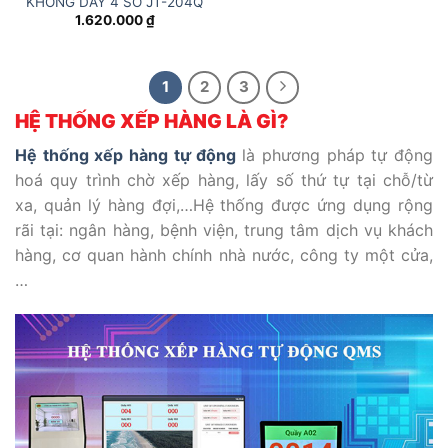
KHÔNG DÂY 4 SỐ JT-204Q
1.620.000
₫
1
2
3
HỆ THỐNG XẾP HÀNG LÀ GÌ?
Hệ thống xếp hàng tự động
là phương pháp tự động
hoá quy trình chờ xếp hàng, lấy số thứ tự tại chỗ/từ
xa, quản lý hàng đợi,…Hệ thống được ứng dụng rộng
rãi tại: ngân hàng, bệnh viện, trung tâm dịch vụ khách
hàng, cơ quan hành chính nhà nước, công ty một cửa,
…