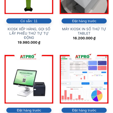
Có sẵn:
11
Đặt hàng trước
KIOSK XẾP HÀNG, GỌI SỐ
MÁY KIOSK IN SỐ THỨ TỰ
LẤY PHIẾU THỨ TỰ TỰ
TABLET
ĐỘNG
16.200.000
₫
19.980.000
₫
Đặt hàng trước
Đặt hàng trước