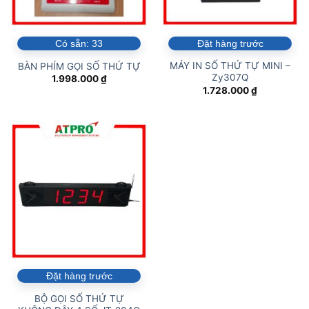
Có sẵn:
33
Đặt hàng trước
MÁY IN SỐ THỨ TỰ MINI –
BÀN PHÍM GỌI SỐ THỨ TỰ
Zy307Q
1.998.000
₫
1.728.000
₫
Đặt hàng trước
BỘ GỌI SỐ THỨ TỰ