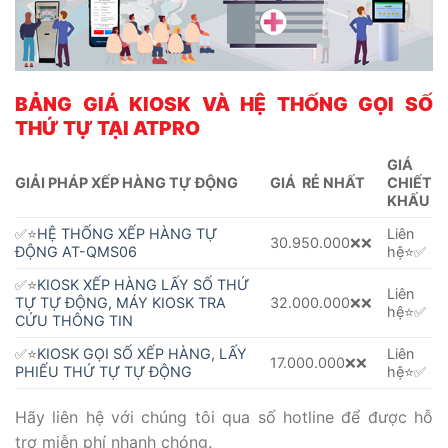
BẢNG GIÁ KIOSK VÀ HỆ THỐNG GỌI SỐ
THỨ TỰ TẠI ATPRO
GIÁ
GIẢI PHÁP XẾP HÀNG TỰ ĐỘNG
GIÁ RẺ NHẤT
CHIẾT
KHẤU
✅⭐️
HỆ THỐNG XẾP HÀNG TỰ
Liên
30.950.000❌❌
ĐỘNG AT-QMS06
hệ⭐️✅
✅⭐️
KIOSK XẾP HÀNG LẤY SỐ THỨ
Liên
TỰ TỰ ĐỘNG, MÁY KIOSK TRA
32.000.000❌❌
hệ⭐️✅
CỨU THÔNG TIN
✅⭐️
KIOSK GỌI SỐ XẾP HÀNG, LẤY
Liên
17.000.000❌❌
PHIẾU THỨ TỰ TỰ ĐỘNG
hệ⭐️✅
Hãy liên hệ với chúng tôi qua số hotline để được hỗ
trợ miễn phí nhanh chóng.