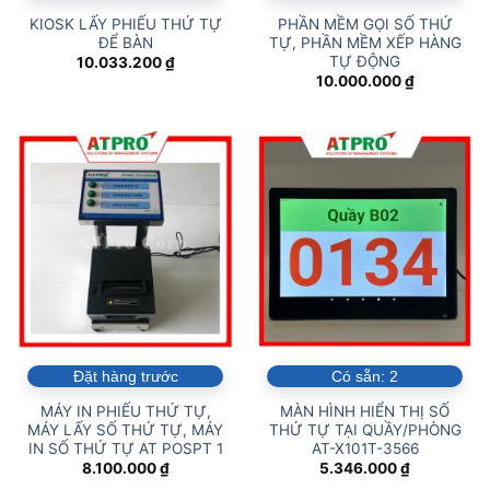
KIOSK LẤY PHIẾU THỨ TỰ
PHẦN MỀM GỌI SỐ THỨ
ĐỂ BÀN
TỰ, PHẦN MỀM XẾP HÀNG
TỰ ĐỘNG
10.033.200
₫
10.000.000
₫
Đặt hàng trước
Có sẵn:
2
MÁY IN PHIẾU THỨ TỰ,
MÀN HÌNH HIỂN THỊ SỐ
MÁY LẤY SỐ THỨ TỰ, MÁY
THỨ TỰ TẠI QUẦY/PHÒNG
IN SỐ THỨ TỰ AT POSPT 1
AT-X101T-3566
8.100.000
₫
5.346.000
₫