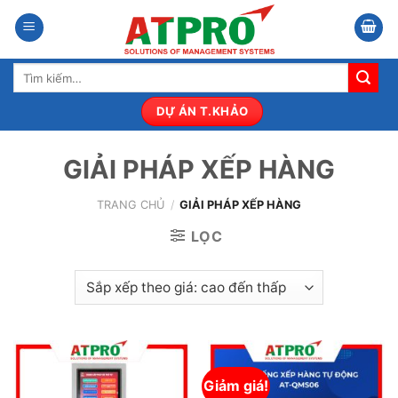
Bỏ
qua
nội
Tìm
dung
kiếm:
DỰ ÁN T.KHẢO
GIẢI PHÁP XẾP HÀNG
TRANG CHỦ
/
GIẢI PHÁP XẾP HÀNG
LỌC
Giảm giá!