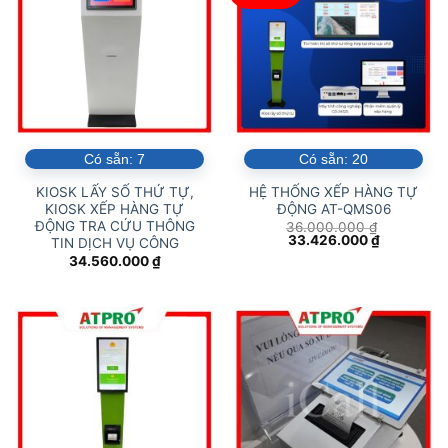
Có sẵn:
7
Có sẵn:
20
KIOSK LẤY SỐ THỨ TỰ,
HỆ THỐNG XẾP HÀNG TỰ
KIOSK XẾP HÀNG TỰ
ĐỘNG AT-QMS06
ĐỘNG TRA CỨU THÔNG
36.000.000
₫
Giá
Giá
33.426.000
₫
TIN DỊCH VỤ CÔNG
gốc
hiện
34.560.000
₫
là:
tại
36.000.000 ₫.
là:
33.426.00