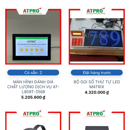
Có sẵn:
2
Đặt hàng trước
MÀN HÌNH ĐÁNH GIÁ
BỘ GỌI SỐ THỨ TỰ LED
CHẤT LƯỢNG DỊCH VỤ AT-
MATRIX
L808T-3568
4.320.000
₫
5.205.600
₫