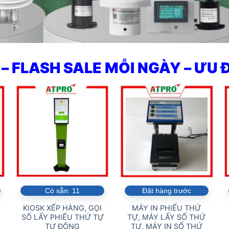
– FLASH SALE MỖI NGÀY – ƯU 
Có sẵn:
11
Đặt hàng trước
KIOSK XẾP HÀNG, GỌI
MÁY IN PHIẾU THỨ
SỐ LẤY PHIẾU THỨ TỰ
TỰ, MÁY LẤY SỐ THỨ
TỰ ĐỘNG
TỰ, MÁY IN SỐ THỨ