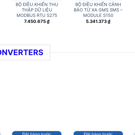
BỘ ĐIỀU KHIỂN THU
BỘ ĐIỀU KHIỂN CẢNH
THẬP DỮ LIỆU
BÁO TỪ XA GMS SMS –
MODBUS RTU S275
MODULE S150
7.450.675
₫
5.341.373
₫
CONVERTERS
Đặt hàng trước
Đặt hàng trước