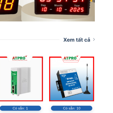
Xem tất cả
Có sẵn:
1
Có sẵn:
10