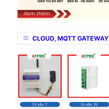
CLOUD, MQTT GATEWAY
Có sẵn:
7
Có sẵn:
20