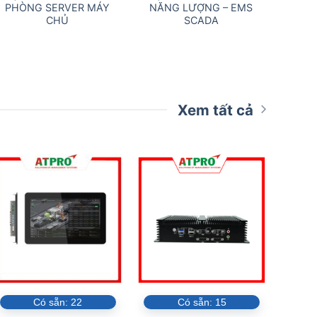
PHÒNG SERVER MÁY
NĂNG LƯỢNG – EMS
TRẮ
CHỦ
SCADA
Xem tất cả
Có sẵn:
22
Có sẵn:
15
Đ