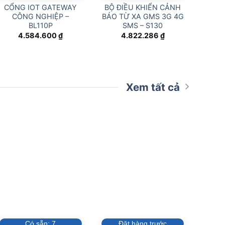
CỔNG IOT GATEWAY
BỘ ĐIỀU KHIỂN CẢNH
CÔNG NGHIỆP –
BÁO TỪ XA GMS 3G 4G
BL110P
SMS – S130
4.584.600
₫
4.822.286
₫
Xem tất cả
Có sẵn:
7
Đặt hàng trước