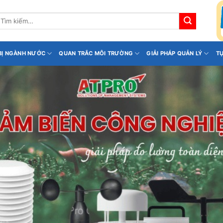
ìm
iếm:
 BỊ NGÀNH NƯỚC
QUAN TRẮC MÔI TRƯỜNG
GIẢI PHÁP QUẢN LÝ
T