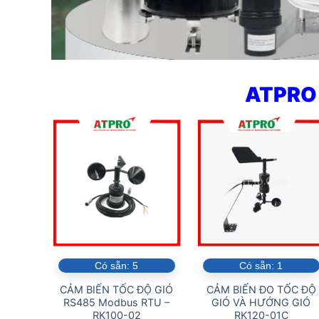
ATPRO 
Có sẵn:
5
Có sẵn:
1
CẢM BIẾN TỐC ĐỘ GIÓ
CẢM BIẾN ĐO TỐC ĐỘ
RS485 Modbus RTU –
GIÓ VÀ HƯỚNG GIÓ
RK100-02
RK120-01C