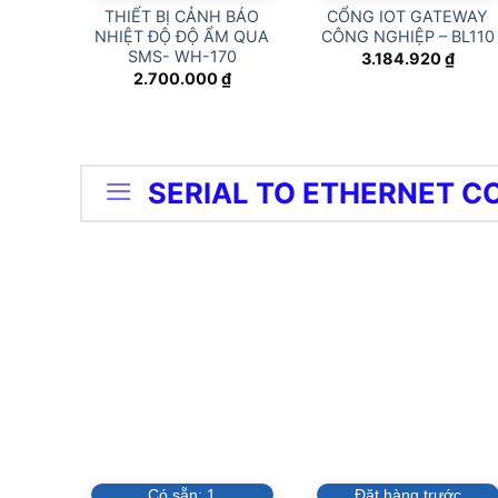
THIẾT BỊ CẢNH BÁO
CỔNG IOT GATEWAY
NHIỆT ĐỘ ĐỘ ẨM QUA
CÔNG NGHIỆP – BL110
SMS- WH-170
3.184.920
₫
2.700.000
₫
SERIAL TO ETHERNET 
Có sẵn:
1
Đặt hàng trước