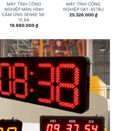
MÁY TÍNH CÔNG
MÁY TÍNH CÔNG
MÁY 
NGHIỆP MÀN HÌNH
NGHIỆP GK1-4578U
NG
CẢM ỨNG SENKE SK-
25.326.000
₫
15.6A
19.980.000
₫