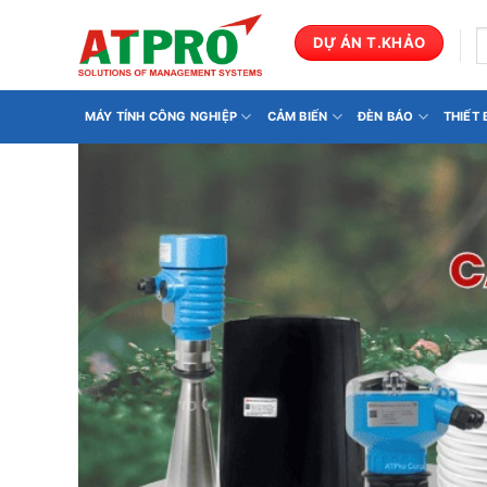
Bỏ
qua
T
DỰ ÁN T.KHẢO
k
nội
dung
MÁY TÍNH CÔNG NGHIỆP
CẢM BIẾN
ĐÈN BÁO
THIẾT