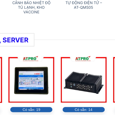
CẢNH BÁO NHIỆT ĐỘ
TỰ ĐỘNG ĐIỆN TỬ –
TỦ LẠNH, KHO
AT-QMS05
VACCINE
, SERVER
Có sẵn:
19
Có sẵn:
14