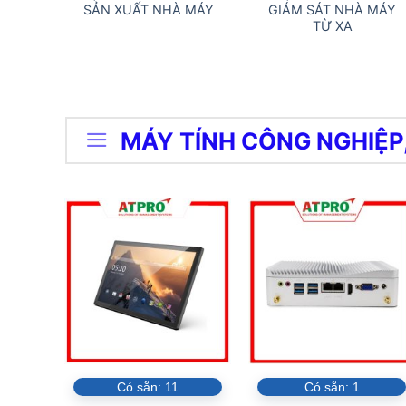
SẢN XUẤT NHÀ MÁY
GIÁM SÁT NHÀ MÁY
TỪ XA
MÁY TÍNH CÔNG NGHIỆP
Có sẵn:
11
Có sẵn:
1