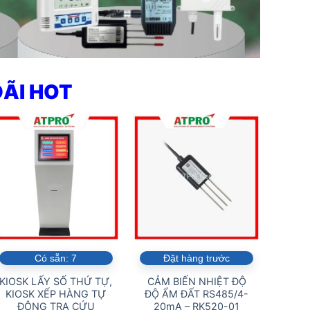
ĐÃI HOT
Có sẵn:
7
Đặt hàng trước
KIOSK LẤY SỐ THỨ TỰ,
CẢM BIẾN NHIỆT ĐỘ
CẢM
KIOSK XẾP HÀNG TỰ
ĐỘ ẨM ĐẤT RS485/4-
KHÔN
ĐỘNG TRA CỨU
20mA – RK520-01
20