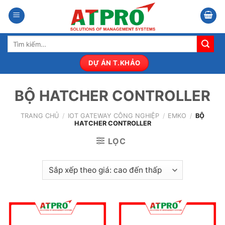
Bỏ
qua
nội
Tìm
dung
kiếm:
DỰ ÁN T.KHẢO
BỘ HATCHER CONTROLLER
TRANG CHỦ
/
IOT GATEWAY CÔNG NGHIỆP
/
EMKO
/
BỘ
HATCHER CONTROLLER
LỌC