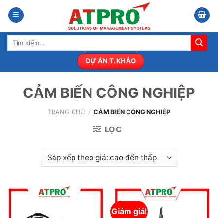
Bỏ
qua
nội
Tìm
dung
kiếm:
DỰ ÁN T.KHẢO
CẢM BIẾN CÔNG NGHIỆP
TRANG CHỦ
/
CẢM BIẾN CÔNG NGHIỆP
LỌC
Giảm giá!