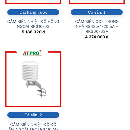
Đặt hàng trước
Có sẵn:
1
CẢM BIẾN NHIỆT ĐỘ HỒNG
CẢM BIẾN CO2 TRONG
NGOẠI RK310-03
NHÀ RS485/4-20mA –
RK300-03A
5.188.320
₫
4.374.000
₫
Có sẵn:
2
CẢM BIẾN NHIỆT ĐỘ ĐỘ
ẨM NGOÀI TRỜI RS485/4-