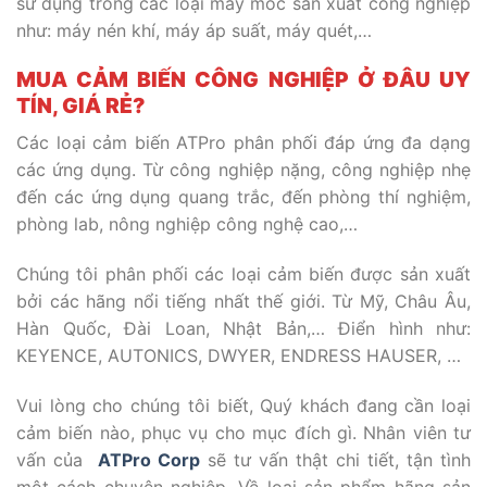
sử dụng trong các loại máy móc sản xuất công nghiệp
như: máy nén khí, máy áp suất, máy quét,…
MUA CẢM BIẾN CÔNG NGHIỆP Ở ĐÂU UY
TÍN, GIÁ RẺ?
Các loại cảm biến ATPro phân phối đáp ứng đa dạng
các ứng dụng. Từ công nghiệp nặng, công nghiệp nhẹ
đến các ứng dụng quang trắc, đến phòng thí nghiệm,
phòng lab, nông nghiệp công nghệ cao,…
Chúng tôi phân phối các loại cảm biến được sản xuất
bởi các hãng nổi tiếng nhất thế giới. Từ Mỹ, Châu Âu,
Hàn Quốc, Đài Loan, Nhật Bản,… Điển hình như:
KEYENCE, AUTONICS, DWYER, ENDRESS HAUSER, …
Vui lòng cho chúng tôi biết, Quý khách đang cần loại
cảm biến nào, phục vụ cho mục đích gì. Nhân viên tư
vấn của
ATPro Corp
sẽ tư vấn thật chi tiết, tận tình
một cách chuyên nghiệp. Về loại sản phẩm hãng sản