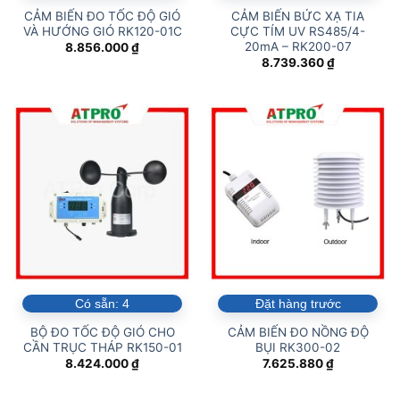
CẢM BIẾN ĐO TỐC ĐỘ GIÓ
CẢM BIẾN BỨC XẠ TIA
VÀ HƯỚNG GIÓ RK120-01C
CỰC TÍM UV RS485/4-
20mA – RK200-07
8.856.000
₫
8.739.360
₫
Có sẵn:
4
Đặt hàng trước
BỘ ĐO TỐC ĐỘ GIÓ CHO
CẢM BIẾN ĐO NỒNG ĐỘ
CẦN TRỤC THÁP RK150-01
BỤI RK300-02
8.424.000
₫
7.625.880
₫