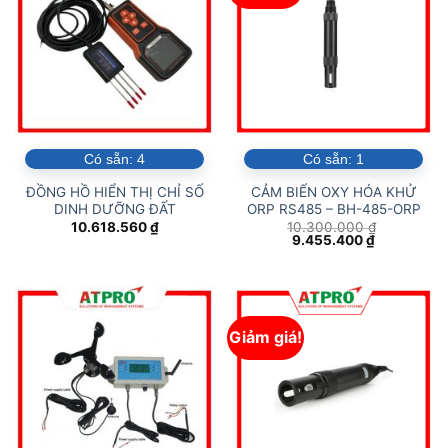
Có sẵn:
4
Có sẵn:
1
ĐỒNG HỒ HIỂN THỊ CHỈ SỐ
CẢM BIẾN OXY HÓA KHỬ
DINH DƯỠNG ĐẤT
ORP RS485 – BH-485-ORP
10.618.560
₫
10.300.000
₫
Giá
Giá
9.455.400
₫
gốc
hiện
là:
tại
10.300.000 ₫.
là:
9.455.400 
Giảm giá!