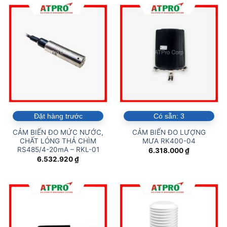
Đặt hàng trước
Có sẵn:
3
CẢM BIẾN ĐO MỨC NƯỚC,
CẢM BIẾN ĐO LƯỢNG
CHẤT LỎNG THẢ CHÌM
MƯA RK400-04
RS485/4-20mA – RKL-01
6.318.000
₫
6.532.920
₫