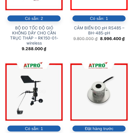
Có sẵn:
2
Có sẵn:
1
BỘ ĐO TỐC ĐỘ GIÓ
CẢM BIẾN ĐO pH RS485 –
KHÔNG DÂY CHO CẦN
BH-485-pH
TRỤC THÁP – RK150-01-
Giá
Giá
9.800.000
₫
8.996.400
₫
gốc
hiện
wireless
là:
tại
9.288.000
₫
9.800.000 ₫.
là:
8.99
Có sẵn:
1
Đặt hàng trước