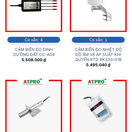
Có sẵn:
4
Có sẵn:
1
CẢM BIẾN ĐO DINH
CẢM BIẾN ĐO NHIỆT ĐỘ
DƯỠNG ĐẤT CC-A09
ĐỘ ẨM VÀ ÁP SUẤT KHÍ
QUYỂN RTD RK330-01B
5.508.000
₫
5.495.040
₫