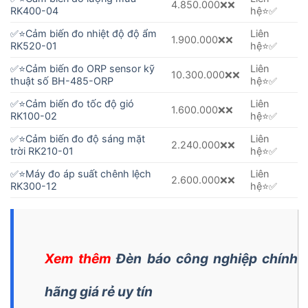
4.850.000❌❌
RK400-04
hệ⭐️✅
✅⭐️
Cảm biến đo nhiệt độ độ ẩm
Liên
1.900.000❌❌
RK520-01
hệ⭐️✅
✅⭐️
Cảm biến đo ORP sensor kỹ
Liên
10.300.000❌❌
thuật số BH-485-ORP
hệ⭐️✅
✅⭐️
Cảm biến đo tốc độ gió
Liên
1.600.000❌❌
RK100-02
hệ⭐️✅
✅⭐️
Cảm biến đo độ sáng mặt
Liên
2.240.000❌❌
trời RK210-01
hệ⭐️✅
✅⭐️
Máy đo áp suất chênh lệch
Liên
2.600.000❌❌
RK300-12
hệ⭐️✅
Xem thêm
Đèn báo công nghiệp chính
hãng giá rẻ uy tín