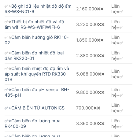
✅⭐️
Bộ ghi dữ liệu nhiệt độ độ ẩm
Liên
2.160.000❌❌
RS-WS-N01-6
hệ⭐️✅
✅⭐️
Thiết bị đo nhiệt độ và độ
Liên
3.230.000❌❌
ẩm wifi RS-WS-WIFIWIFI-6
hệ⭐️✅
✅⭐️
Cảm biến hướng gió RK110-
Liên
1.850.000❌❌
02
hệ⭐️✅
✅⭐️
Cảm biến đo nhiệt độ loại
Liên
2.880.000❌❌
dán RK220-01
hệ⭐️✅
✅⭐️
Cảm biến nhiệt độ độ ẩm và
Liên
áp suất khí quyển RTD RK330-
5.088.000❌❌
hệ⭐️✅
01B
✅⭐️
Cảm biến đo pH sensor BH-
Liên
9.800.000❌❌
485-pH
hệ⭐️✅
Liên
✅⭐️
CẢM BIẾN TỪ AUTONICS
700.000❌❌
hệ⭐️✅
✅⭐️
Cảm biến đo lượng mưa
Liên
3.360.000❌❌
RK400-09
hệ⭐️✅
✅⭐️
Cảm biến đo lượng mưa
Liên