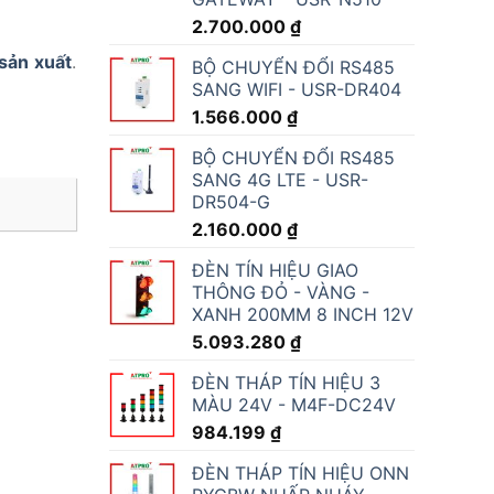
2.700.000
₫
sản xuất
.
BỘ CHUYỂN ĐỔI RS485
SANG WIFI - USR-DR404
1.566.000
₫
BỘ CHUYỂN ĐỔI RS485
SANG 4G LTE - USR-
DR504-G
2.160.000
₫
ĐÈN TÍN HIỆU GIAO
THÔNG ĐỎ - VÀNG -
XANH 200MM 8 INCH 12V
5.093.280
₫
ĐÈN THÁP TÍN HIỆU 3
MÀU 24V - M4F-DC24V
984.199
₫
ĐÈN THÁP TÍN HIỆU ONN