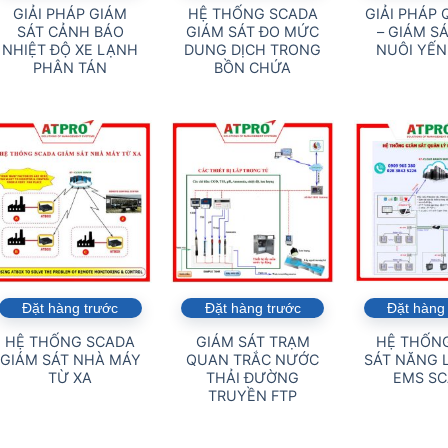
GIẢI PHÁP GIÁM
HỆ THỐNG SCADA
GIẢI PHÁP 
SÁT CẢNH BÁO
GIÁM SÁT ĐO MỨC
– GIÁM S
NHIỆT ĐỘ XE LẠNH
DUNG DỊCH TRONG
NUÔI YẾN
PHÂN TÁN
BỒN CHỨA
Đặt hàng trước
Đặt hàng trước
Đặt hàng
HỆ THỐNG SCADA
GIÁM SÁT TRẠM
HỆ THỐN
GIÁM SÁT NHÀ MÁY
QUAN TRẮC NƯỚC
SÁT NĂNG 
TỪ XA
THẢI ĐƯỜNG
EMS S
TRUYỀN FTP