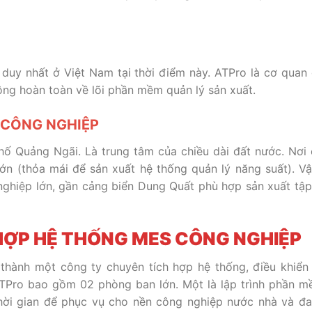
y nhất ở Việt Nam tại thời điểm này. ATPro là cơ quan
ng hoàn toàn về lõi phần mềm quản lý sản xuất.
Ị CÔNG NGHIỆP
hố Quảng Ngãi. Là trung tâm của chiều dài đất nước. Nơi
lớn (thỏa mái để sản xuất hệ thống quản lý năng suất). Vậ
nghiệp lớn, gần cảng biển Dung Quất phù hợp sản xuất tập
 HỢP HỆ THỐNG MES CÔNG NGHIỆP
hành một công ty chuyên tích hợp hệ thống, điều khiển
TPro bao gồm 02 phòng ban lớn. Một là lập trình phần mề
thời gian để phục vụ cho nền công nghiệp nước nhà và đ