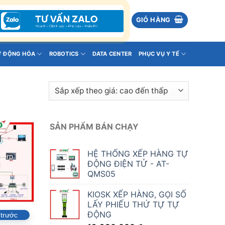
GIỎ HÀNG
Ự ĐỘNG HÓA
ROBOTICS
DATA CENTER
PHỤC VỤ Y TẾ
SẢN PHẨM BÁN CHẠY
HỆ THỐNG XẾP HÀNG TỰ
ĐỘNG ĐIỆN TỬ - AT-
QMS05
KIOSK XẾP HÀNG, GỌI SỐ
LẤY PHIẾU THỨ TỰ TỰ
ĐỘNG
 trước