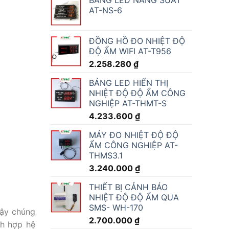
AT-NS-6
ĐỒNG HỒ ĐO NHIỆT ĐỘ
ĐỘ ẨM WIFI AT-T956
2.258.280
₫
BẢNG LED HIỂN THỊ
NHIỆT ĐỘ ĐỘ ẨM CÔNG
NGHIỆP AT-THMT-S
4.233.600
₫
MÁY ĐO NHIỆT ĐỘ ĐỘ
ẨM CÔNG NGHIỆP AT-
THMS3.1
3.240.000
₫
THIẾT BỊ CẢNH BÁO
NHIỆT ĐỘ ĐỘ ẨM QUA
SMS- WH-170
vậy chúng
2.700.000
₫
ch hợp hệ