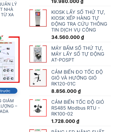
19.980.000
₫
QUẢN LÝ
ÁT NHÀ
KIOSK LẤY SỐ THỨ TỰ,
 TỪ XA
KIOSK XẾP HÀNG TỰ
ĐỘNG TRA CỨU THÔNG
TIN DỊCH VỤ CÔNG
34.560.000
₫
MÁY BẤM SỐ THỨ TỰ,
MÁY LẤY SỐ TỰ ĐỘNG
AT-POSPT
CẢM BIẾN ĐO TỐC ĐỘ
GIÓ VÀ HƯỚNG GIÓ
RK120-01C
8.856.000
₫
 trước
G GIÁM
CẢM BIẾN TỐC ĐỘ GIÓ
LƯỢNG –
RS485 Modbus RTU -
CADA
RK100-02
1.728.000
₫
BẢNG LED NĂNG SUẤT