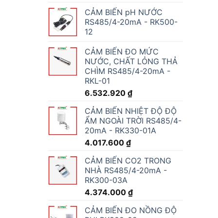
CẢM BIẾN pH NƯỚC
RS485/4-20mA - RK500-
12
CẢM BIẾN ĐO MỨC
NƯỚC, CHẤT LỎNG THẢ
CHÌM RS485/4-20mA -
RKL-01
6.532.920
₫
CẢM BIẾN NHIỆT ĐỘ ĐỘ
ẨM NGOÀI TRỜI RS485/4-
20mA - RK330-01A
4.017.600
₫
CẢM BIẾN CO2 TRONG
NHÀ RS485/4-20mA -
RK300-03A
4.374.000
₫
CẢM BIẾN ĐO NỒNG ĐỘ