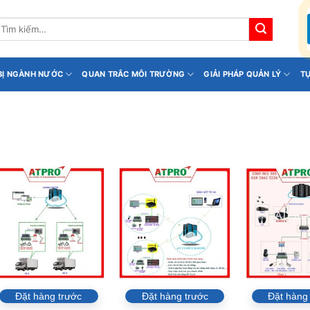
ìm
iếm:
 BỊ NGÀNH NƯỚC
QUAN TRẮC MÔI TRƯỜNG
GIẢI PHÁP QUẢN LÝ
T
Đặt hàng trước
Đặt hàng trước
Đặt hàng