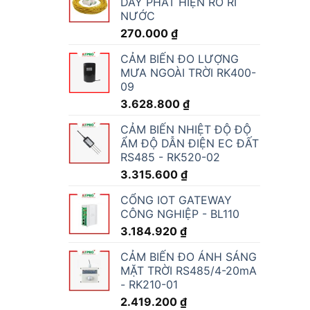
DÂY PHÁT HIỆN RÒ RỈ
NƯỚC
270.000
₫
CẢM BIẾN ĐO LƯỢNG
MƯA NGOÀI TRỜI RK400-
09
3.628.800
₫
CẢM BIẾN NHIỆT ĐỘ ĐỘ
ẨM ĐỘ DẪN ĐIỆN EC ĐẤT
RS485 - RK520-02
3.315.600
₫
CỔNG IOT GATEWAY
CÔNG NGHIỆP - BL110
3.184.920
₫
CẢM BIẾN ĐO ÁNH SÁNG
MẶT TRỜI RS485/4-20mA
- RK210-01
2.419.200
₫