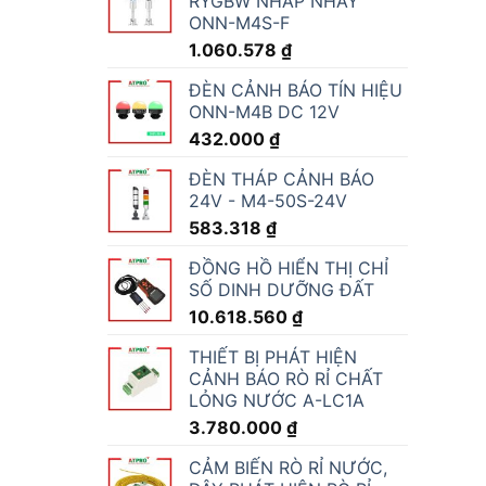
RYGBW NHẤP NHÁY
ONN-M4S-F
1.060.578
₫
ĐÈN CẢNH BÁO TÍN HIỆU
ONN-M4B DC 12V
432.000
₫
ĐÈN THÁP CẢNH BÁO
24V - M4-50S-24V
583.318
₫
ĐỒNG HỒ HIỂN THỊ CHỈ
SỐ DINH DƯỠNG ĐẤT
10.618.560
₫
THIẾT BỊ PHÁT HIỆN
CẢNH BÁO RÒ RỈ CHẤT
LỎNG NƯỚC A-LC1A
3.780.000
₫
CẢM BIẾN RÒ RỈ NƯỚC,