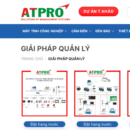
Bỏ
qua
T
DỰ ÁN T.KHẢO
k
nội
dung
MÁY TÍNH CÔNG NGHIỆP
CẢM BIẾN
ĐÈN BÁO
THIẾT
GIẢI PHÁP QUẢN LÝ
TRANG CHỦ
/
GIẢI PHÁP QUẢN LÝ
Đặt hàng trước
Đặt hàng trước