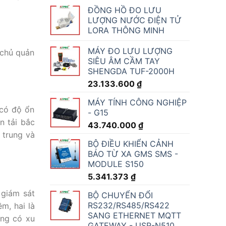
ĐỒNG HỒ ĐO LƯU
LƯỢNG NƯỚC ĐIỆN TỬ
LORA THÔNG MINH
MÁY ĐO LƯU LƯỢNG
 chủ quản
SIÊU ÂM CẦM TAY
SHENGDA TUF-2000H
23.133.600
₫
MÁY TÍNH CÔNG NGHIỆP
 có độ ổn
- G15
n tải bắc
43.740.000
₫
 trung và
BỘ ĐIỀU KHIỂN CẢNH
BÁO TỪ XA GMS SMS -
MODULE S150
5.341.373
₫
 giám sát
BỘ CHUYỂN ĐỔI
RS232/RS485/RS422
m, hai là
SANG ETHERNET MQTT
ang có xu
GATEWAY - USR-N510