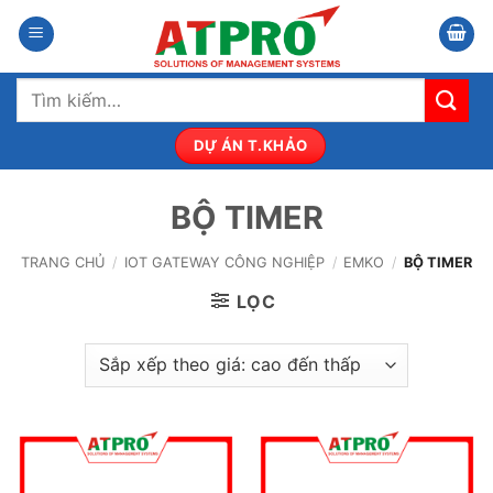
Bỏ
qua
nội
Tìm
dung
kiếm:
DỰ ÁN T.KHẢO
BỘ TIMER
TRANG CHỦ
/
IOT GATEWAY CÔNG NGHIỆP
/
EMKO
/
BỘ TIMER
LỌC