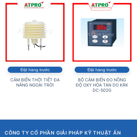
Đặt hàng trước
Đặt hàng trước
CẢM BIẾN THỜI TIẾT ĐA
BỘ CẢM BIẾN ĐO NỒNG
NĂNG NGOÀI TRỜI
ĐỘ OXY HÒA TAN DO KRK
DC-502G
CÔNG TY CỔ PHẦN GIẢI PHÁP KỸ THUẬT ẤN