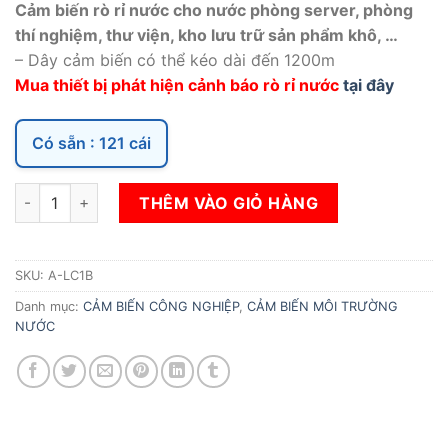
Cảm biến rò rỉ nước cho nước phòng server, phòng
thí nghiệm, thư viện, kho lưu trữ sản phẩm khô, …
– Dây cảm biến có thể kéo dài đến 1200m
Mua thiết bị phát hiện cảnh báo rò rỉ nước
tại đây
Có sẵn : 121 cái
CẢM BIẾN RÒ RỈ NƯỚC, DÂY PHÁT HIỆN RÒ RỈ NƯỚC số lượng
THÊM VÀO GIỎ HÀNG
SKU:
A-LC1B
Danh mục:
CẢM BIẾN CÔNG NGHIỆP
,
CẢM BIẾN MÔI TRƯỜNG
NƯỚC