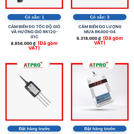
Có sẵn:
1
Có sẵn:
3
CẢM BIẾN ĐO TỐC ĐỘ GIÓ
CẢM BIẾN ĐO LƯỢNG
VÀ HƯỚNG GIÓ RK120-
MƯA RK400-04
01C
(Đã gồm
6.318.000
₫
VAT)
(Đã gồm
8.856.000
₫
VAT)
Đặt hàng trước
Đặt hàng trước