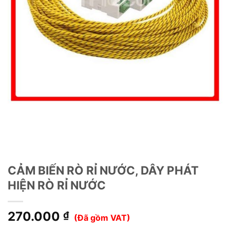
CẢM BIẾN RÒ RỈ NƯỚC, DÂY PHÁT
HIỆN RÒ RỈ NƯỚC
270.000
₫
(Đã gồm VAT)