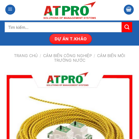
Bỏ
qua
nội
Tìm
dung
kiếm:
DỰ ÁN T.KHẢO
TRANG CHỦ
/
CẢM BIẾN CÔNG NGHIỆP
/
CẢM BIẾN MÔI
TRƯỜNG NƯỚC