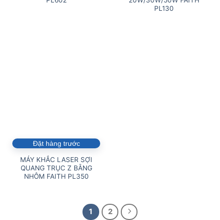
PL602
20W/30W/50W FAITH
PL130
Đặt hàng trước
MÁY KHẮC LASER SỢI
QUANG TRỤC Z BẰNG
NHÔM FAITH PL350
1
2