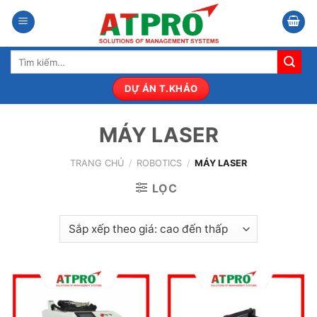
Bỏ
qua
nội
Tìm
dung
kiếm:
DỰ ÁN T.KHẢO
MÁY LASER
TRANG CHỦ
/
ROBOTICS
/
MÁY LASER
LỌC