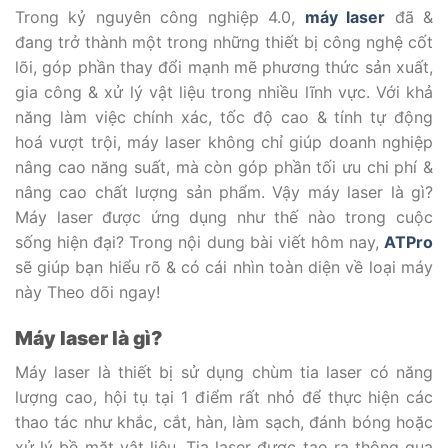
Trong kỷ nguyên công nghiệp 4.0,
máy laser
đã &
đang trở thành một trong những thiết bị công nghệ cốt
lõi, góp phần thay đổi mạnh mẽ phương thức sản xuất,
gia công & xử lý vật liệu trong nhiều lĩnh vực. Với khả
năng làm việc chính xác, tốc độ cao & tính tự động
hoá vượt trội, máy laser không chỉ giúp doanh nghiệp
nâng cao năng suất, mà còn góp phần tối ưu chi phí &
nâng cao chất lượng sản phẩm. Vậy máy laser là gì?
Máy laser được ứng dụng như thế nào trong cuộc
sống hiện đại? Trong nội dung bài viết hôm nay,
ATPro
sẽ giúp bạn hiểu rõ & có cái nhìn toàn diện về loại máy
này Theo dõi ngay!
Máy laser là gì?
Máy laser là thiết bị sử dụng chùm tia laser có năng
lượng cao, hội tụ tại 1 điểm rất nhỏ để thực hiện các
thao tác như khắc, cắt, hàn, làm sạch, đánh bóng hoặc
xử lý bề mặt vật liệu. Tia laser được tạo ra thông qua