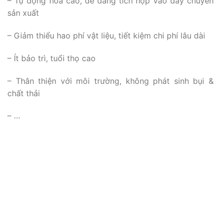
– Tự động hoá cao, dễ dàng tích hợp vào dây chuyền
sản xuất
– Giảm thiểu hao phí vật liệu, tiết kiệm chi phí lâu dài
– Ít bảo trì, tuổi thọ cao
– Thân thiện với môi trường, không phát sinh bụi &
chất thải
– …