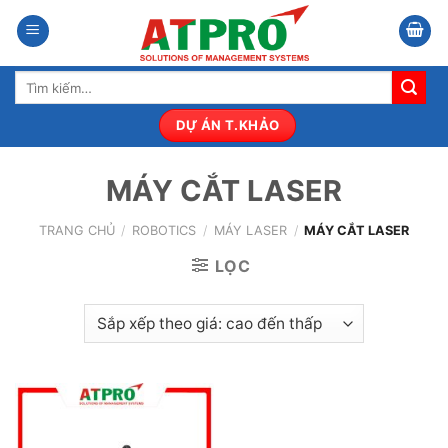
Bỏ
qua
nội
Tìm
dung
kiếm:
DỰ ÁN T.KHẢO
MÁY CẮT LASER
TRANG CHỦ
/
ROBOTICS
/
MÁY LASER
/
MÁY CẮT LASER
LỌC