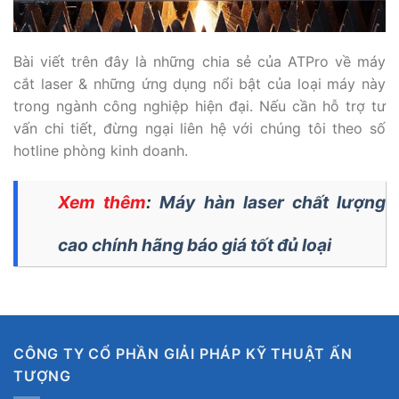
Bài viết trên đây là những chia sẻ của ATPro về máy
cắt laser & những ứng dụng nổi bật của loại máy này
trong ngành công nghiệp hiện đại. Nếu cần hỗ trợ tư
vấn chi tiết, đừng ngại liên hệ với chúng tôi theo số
hotline phòng kinh doanh.
Xem thêm
:
Máy hàn laser chất lượng
cao chính hãng báo giá tốt đủ loại
CÔNG TY CỔ PHẦN GIẢI PHÁP KỸ THUẬT ẤN
TƯỢNG