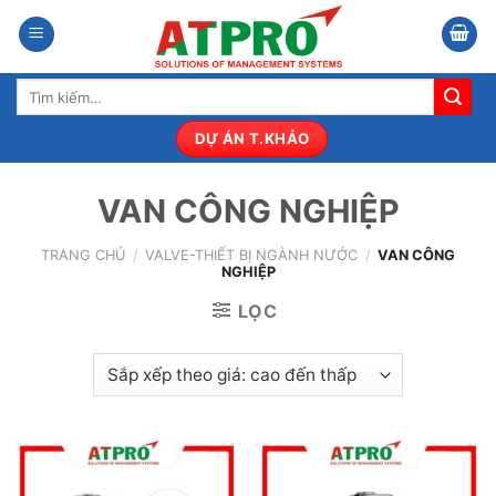
Bỏ
qua
nội
Tìm
dung
kiếm:
DỰ ÁN T.KHẢO
VAN CÔNG NGHIỆP
TRANG CHỦ
/
VALVE-THIẾT BỊ NGÀNH NƯỚC
/
VAN CÔNG
NGHIỆP
LỌC