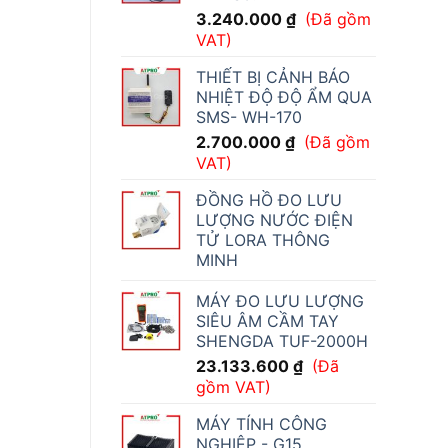
3.240.000
₫
(Đã gồm
VAT)
THIẾT BỊ CẢNH BÁO
NHIỆT ĐỘ ĐỘ ẨM QUA
SMS- WH-170
2.700.000
₫
(Đã gồm
VAT)
ĐỒNG HỒ ĐO LƯU
LƯỢNG NƯỚC ĐIỆN
TỬ LORA THÔNG
MINH
MÁY ĐO LƯU LƯỢNG
SIÊU ÂM CẦM TAY
SHENGDA TUF-2000H
23.133.600
₫
(Đã
gồm VAT)
MÁY TÍNH CÔNG
NGHIỆP - G15