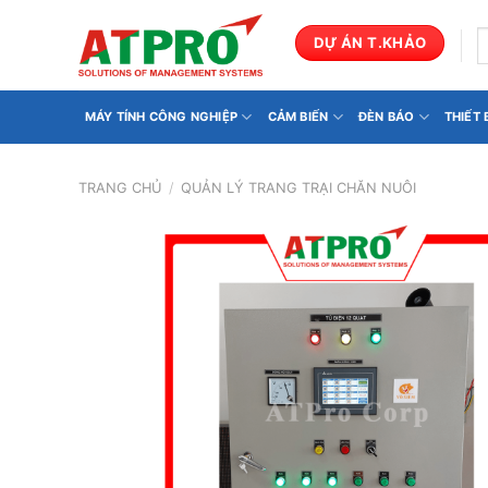
Bỏ
qua
T
DỰ ÁN T.KHẢO
k
nội
dung
MÁY TÍNH CÔNG NGHIỆP
CẢM BIẾN
ĐÈN BÁO
THIẾT
TRANG CHỦ
/
QUẢN LÝ TRANG TRẠI CHĂN NUÔI