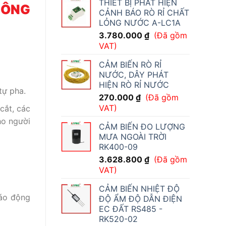
THIẾT BỊ PHÁT HIỆN
THÔNG
CẢNH BÁO RÒ RỈ CHẤT
LỎNG NƯỚC A-LC1A
3.780.000
₫
(Đã gồm
VAT)
CẢM BIẾN RÒ RỈ
NƯỚC, DÂY PHÁT
HIỆN RÒ RỈ NƯỚC
tự pha.
270.000
₫
(Đã gồm
VAT)
cắt, các
ho người
CẢM BIẾN ĐO LƯỢNG
MƯA NGOÀI TRỜI
RK400-09
3.628.800
₫
(Đã gồm
VAT)
CẢM BIẾN NHIỆT ĐỘ
báo động
ĐỘ ẨM ĐỘ DẪN ĐIỆN
EC ĐẤT RS485 -
RK520-02