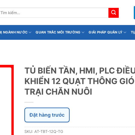
ìm
iếm:
 BỊ NGÀNH NƯỚC
QUAN TRẮC MÔI TRƯỜNG
GIẢI PHÁP QUẢN LÝ
T
TỦ BIẾN TẦN, HMI, PLC ĐIỀ
KHIỂN 12 QUẠT THÔNG GIÓ
TRẠI CHĂN NUÔI
Đặt hàng trước
SKU:
AT-TBT-12Q-TG