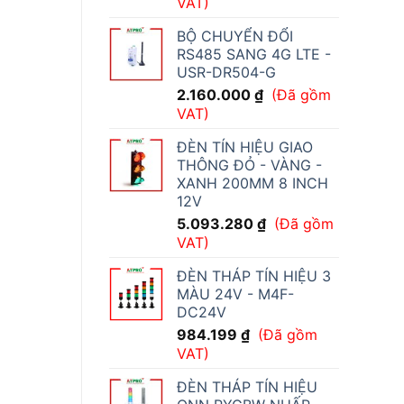
VAT)
BỘ CHUYỂN ĐỔI
RS485 SANG 4G LTE -
USR-DR504-G
2.160.000
₫
(Đã gồm
VAT)
ĐÈN TÍN HIỆU GIAO
THÔNG ĐỎ - VÀNG -
XANH 200MM 8 INCH
12V
5.093.280
₫
(Đã gồm
VAT)
ĐÈN THÁP TÍN HIỆU 3
MÀU 24V - M4F-
DC24V
984.199
₫
(Đã gồm
VAT)
ĐÈN THÁP TÍN HIỆU