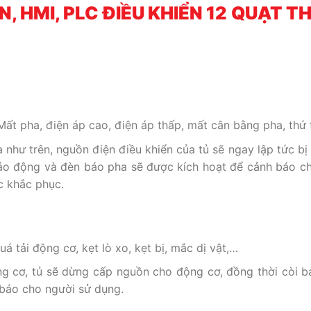
N, HMI, PLC ĐIỀU KHIỂN 12 QUẠT 
ất pha, điện áp cao, điện áp thấp, mất cân bằng pha, thứ 
a như trên, nguồn điện điều khiển của tủ sẽ ngay lập tức bị 
 báo động và đèn báo pha sẽ được kích hoạt để cảnh báo c
c khắc phục.
á tải động cơ, kẹt lò xo, kẹt bị, mắc dị vật,…
động cơ, tủ sẽ dừng cấp nguồn cho động cơ, đồng thời còi 
 báo cho người sử dụng.