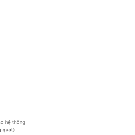
ho hệ thống
g quạt)