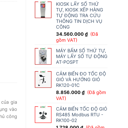
KIOSK LẤY SỐ THỨ
TỰ, KIOSK XẾP HÀNG
TỰ ĐỘNG TRA CỨU
THÔNG TIN DỊCH VỤ
CÔNG
34.560.000
₫
(Đã
gồm VAT)
MÁY BẤM SỐ THỨ TỰ,
MÁY LẤY SỐ TỰ ĐỘNG
AT-POSPT
CẢM BIẾN ĐO TỐC ĐỘ
GIÓ VÀ HƯỚNG GIÓ
RK120-01C
8.856.000
₫
(Đã gồm
VAT)
 của gia
CẢM BIẾN TỐC ĐỘ GIÓ
dụng vào
RS485 Modbus RTU -
thủ công
RK100-02
1.728.000
₫
(Đã gồm