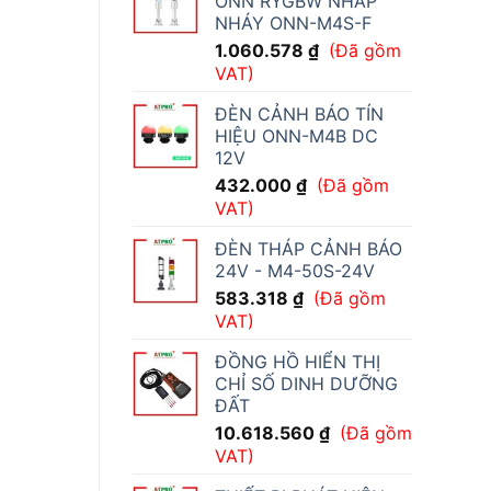
ONN RYGBW NHẤP
NHÁY ONN-M4S-F
1.060.578
₫
(Đã gồm
VAT)
ĐÈN CẢNH BÁO TÍN
HIỆU ONN-M4B DC
12V
432.000
₫
(Đã gồm
VAT)
ĐÈN THÁP CẢNH BÁO
24V - M4-50S-24V
583.318
₫
(Đã gồm
VAT)
ĐỒNG HỒ HIỂN THỊ
CHỈ SỐ DINH DƯỠNG
ĐẤT
10.618.560
₫
(Đã gồm
VAT)