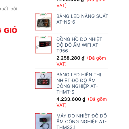
VAT)
xuất bởi
BẢNG LED NĂNG SUẤT
AT-NS-6
G GIÓ
ĐỒNG HỒ ĐO NHIỆT
ĐỘ ĐỘ ẨM WIFI AT-
T956
2.258.280
₫
(Đã gồm
VAT)
BẢNG LED HIỂN THỊ
NHIỆT ĐỘ ĐỘ ẨM
CÔNG NGHIỆP AT-
THMT-S
4.233.600
₫
(Đã gồm
VAT)
MÁY ĐO NHIỆT ĐỘ ĐỘ
ẨM CÔNG NGHIỆP AT-
THMS3.1