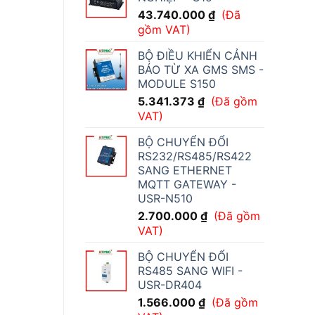
43.740.000
₫
(Đã
gồm VAT)
BỘ ĐIỀU KHIỂN CẢNH
BÁO TỪ XA GMS SMS -
MODULE S150
5.341.373
₫
(Đã gồm
VAT)
BỘ CHUYỂN ĐỔI
RS232/RS485/RS422
SANG ETHERNET
MQTT GATEWAY -
USR-N510
2.700.000
₫
(Đã gồm
VAT)
BỘ CHUYỂN ĐỔI
RS485 SANG WIFI -
USR-DR404
1.566.000
₫
(Đã gồm