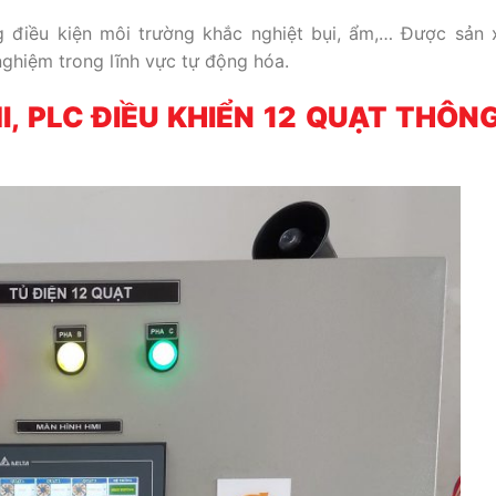
g điều kiện môi trường khắc nghiệt bụi, ẩm,… Được sản 
ghiệm trong lĩnh vực tự động hóa.
I, PLC ĐIỀU KHIỂN 12 QUẠT THÔN