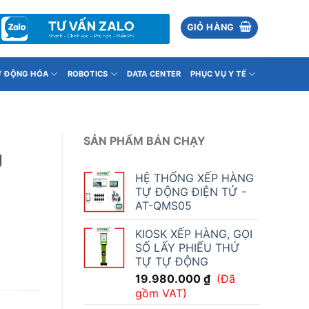
GIỎ HÀNG
Ự ĐỘNG HÓA
ROBOTICS
DATA CENTER
PHỤC VỤ Y TẾ
SẢN PHẨM BÁN CHẠY
U
HỆ THỐNG XẾP HÀNG
TỰ ĐỘNG ĐIỆN TỬ -
AT-QMS05
KIOSK XẾP HÀNG, GỌI
SỐ LẤY PHIẾU THỨ
TỰ TỰ ĐỘNG
19.980.000
₫
(Đã
gồm VAT)