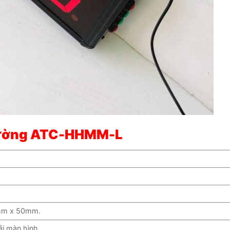
 tường ATC-HHMM-L
mm x 50mm.
ải màn hình