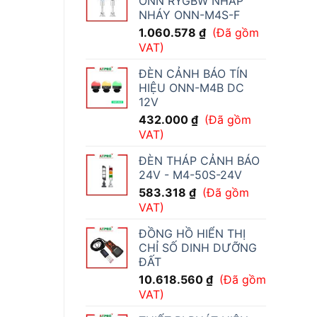
ONN RYGBW NHẤP
NHÁY ONN-M4S-F
1.060.578
₫
(Đã gồm
VAT)
ĐÈN CẢNH BÁO TÍN
HIỆU ONN-M4B DC
12V
432.000
₫
(Đã gồm
VAT)
ĐÈN THÁP CẢNH BÁO
24V - M4-50S-24V
583.318
₫
(Đã gồm
VAT)
ĐỒNG HỒ HIỂN THỊ
CHỈ SỐ DINH DƯỠNG
ĐẤT
10.618.560
₫
(Đã gồm
VAT)