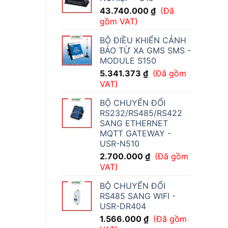
43.740.000
₫
(Đã
gồm VAT)
BỘ ĐIỀU KHIỂN CẢNH
BÁO TỪ XA GMS SMS -
MODULE S150
5.341.373
₫
(Đã gồm
VAT)
BỘ CHUYỂN ĐỔI
RS232/RS485/RS422
SANG ETHERNET
MQTT GATEWAY -
USR-N510
2.700.000
₫
(Đã gồm
VAT)
BỘ CHUYỂN ĐỔI
RS485 SANG WIFI -
USR-DR404
1.566.000
₫
(Đã gồm