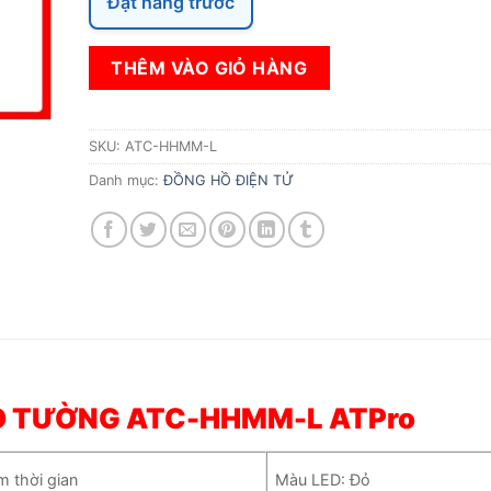
Đặt hàng trước
THÊM VÀO GIỎ HÀNG
SKU:
ATC-HHMM-L
Danh mục:
ĐỒNG HỒ ĐIỆN TỬ
O TƯỜNG ATC-HHMM-L ATPro
 thời gian
Màu LED: Đỏ