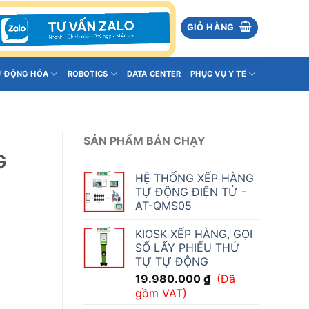
GIỎ HÀNG
Ự ĐỘNG HÓA
ROBOTICS
DATA CENTER
PHỤC VỤ Y TẾ
SẢN PHẨM BÁN CHẠY
G
HỆ THỐNG XẾP HÀNG
TỰ ĐỘNG ĐIỆN TỬ -
AT-QMS05
KIOSK XẾP HÀNG, GỌI
SỐ LẤY PHIẾU THỨ
TỰ TỰ ĐỘNG
19.980.000
₫
(Đã
gồm VAT)