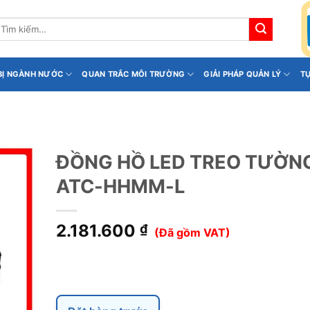
ìm
iếm:
 BỊ NGÀNH NƯỚC
QUAN TRẮC MÔI TRƯỜNG
GIẢI PHÁP QUẢN LÝ
T
ĐỒNG HỒ LED TREO TƯỜN
ATC-HHMM-L
2.181.600
₫
(Đã gồm VAT)