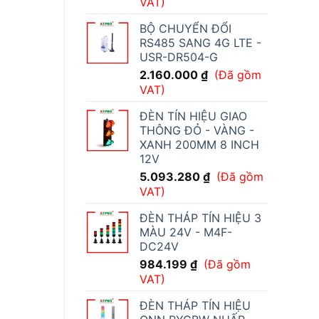
VAT)
BỘ CHUYỂN ĐỔI
RS485 SANG 4G LTE -
USR-DR504-G
2.160.000
₫
(Đã gồm
VAT)
ĐÈN TÍN HIỆU GIAO
THÔNG ĐỎ - VÀNG -
XANH 200MM 8 INCH
12V
5.093.280
₫
(Đã gồm
VAT)
ĐÈN THÁP TÍN HIỆU 3
MÀU 24V - M4F-
DC24V
984.199
₫
(Đã gồm
VAT)
ĐÈN THÁP TÍN HIỆU