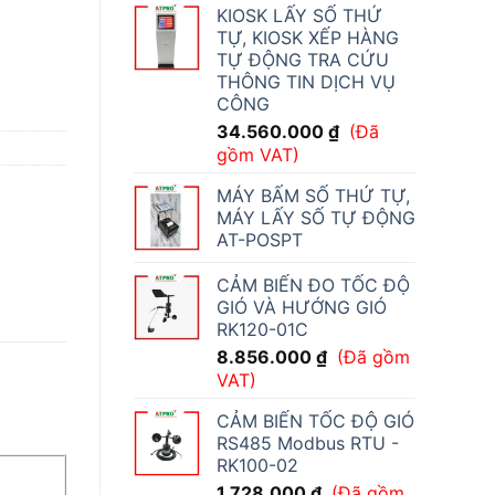
KIOSK LẤY SỐ THỨ
TỰ, KIOSK XẾP HÀNG
TỰ ĐỘNG TRA CỨU
THÔNG TIN DỊCH VỤ
CÔNG
34.560.000
₫
(Đã
gồm VAT)
MÁY BẤM SỐ THỨ TỰ,
MÁY LẤY SỐ TỰ ĐỘNG
AT-POSPT
CẢM BIẾN ĐO TỐC ĐỘ
GIÓ VÀ HƯỚNG GIÓ
RK120-01C
8.856.000
₫
(Đã gồm
VAT)
CẢM BIẾN TỐC ĐỘ GIÓ
RS485 Modbus RTU -
RK100-02
1.728.000
₫
(Đã gồm