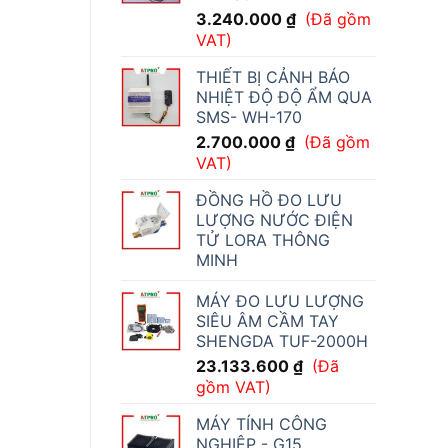
3.240.000
₫
(Đã gồm
VAT)
THIẾT BỊ CẢNH BÁO
NHIỆT ĐỘ ĐỘ ẨM QUA
SMS- WH-170
2.700.000
₫
(Đã gồm
VAT)
ĐỒNG HỒ ĐO LƯU
LƯỢNG NƯỚC ĐIỆN
TỬ LORA THÔNG
MINH
MÁY ĐO LƯU LƯỢNG
SIÊU ÂM CẦM TAY
SHENGDA TUF-2000H
23.133.600
₫
(Đã
gồm VAT)
MÁY TÍNH CÔNG
NGHIỆP - G15