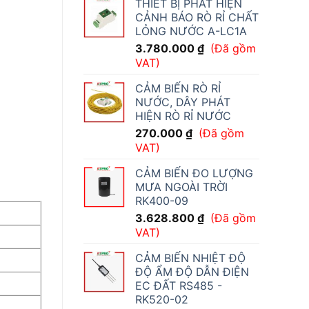
THIẾT BỊ PHÁT HIỆN
CẢNH BÁO RÒ RỈ CHẤT
LỎNG NƯỚC A-LC1A
3.780.000
₫
(Đã gồm
VAT)
CẢM BIẾN RÒ RỈ
NƯỚC, DÂY PHÁT
HIỆN RÒ RỈ NƯỚC
270.000
₫
(Đã gồm
VAT)
CẢM BIẾN ĐO LƯỢNG
MƯA NGOÀI TRỜI
RK400-09
3.628.800
₫
(Đã gồm
VAT)
CẢM BIẾN NHIỆT ĐỘ
ĐỘ ẨM ĐỘ DẪN ĐIỆN
EC ĐẤT RS485 -
RK520-02