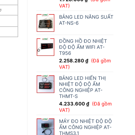
VAT)
ờ
BẢNG LED NĂNG SUẤT
AT-NS-6
ĐỒNG HỒ ĐO NHIỆT
ĐỘ ĐỘ ẨM WIFI AT-
T956
2.258.280
₫
(Đã gồm
VAT)
BẢNG LED HIỂN THỊ
NHIỆT ĐỘ ĐỘ ẨM
CÔNG NGHIỆP AT-
THMT-S
4.233.600
₫
(Đã gồm
VAT)
MÁY ĐO NHIỆT ĐỘ ĐỘ
ẨM CÔNG NGHIỆP AT-
THMS3.1