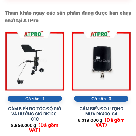
Tham khảo ngay các sản phẩm đang được bán chạy
nhất tại ATPro
Có sẵn:
1
Có sẵn:
3
CẢM BIẾN ĐO TỐC ĐỘ GIÓ
CẢM BIẾN ĐO LƯỢNG
VÀ HƯỚNG GIÓ RK120-
MƯA RK400-04
01C
(Đã gồm
6.318.000
₫
VAT)
(Đã gồm
8.856.000
₫
VAT)