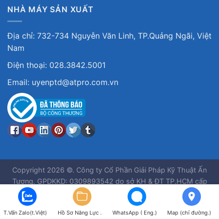
NHÀ MÁY SẢN XUẤT
Địa chỉ: 732-734 Nguyễn Văn Linh, TP.Quảng Ngãi, Việt
Nam
Điện thoại: 028.3842.5001
Email: uyenptd@atpro.com.vn
Copyright 2026 ©. Công ty Cổ Phần Giải Pháp Kỹ Thuật Ấn
Tượng. GPDKKD: 0309893542 do sở KH & ĐT TP.HCM cấp
ngày 30/03/2010
T.Vấn Zalo(t.Việt)
Hồ Sơ Năng Lực .
WhatsApp ( Eng.)
Map (chỉ đường.)