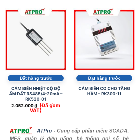
Đặt hàng trước
Đặt hàng trước
CẢM BIẾN NHIỆT ĐỘ ĐỘ
CẢM BIẾN CO CHO TẦNG
ẨM ĐẤT RS485/4-20mA –
HẦM – RK300-11
RK520-01
(Đã gồm
2.052.000
₫
VAT)
ATPro
- Cung cấp phần mềm SCADA,
MES, quản lý điện năng, hệ thống gọi số, hệ