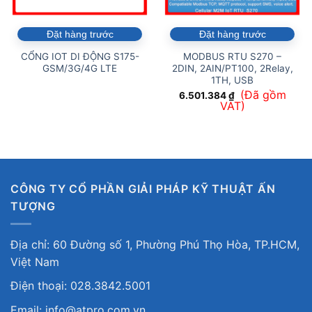
Đặt hàng trước
Đặt hàng trước
CỔNG IOT DI ĐỘNG S175-
MODBUS RTU S270 –
GSM/3G/4G LTE
2DIN, 2AIN/PT100, 2Relay,
1TH, USB
(Đã gồm
6.501.384
₫
VAT)
CÔNG TY CỔ PHẦN GIẢI PHÁP KỸ THUẬT ẤN
TƯỢNG
Địa chỉ: 60 Đường số 1, Phường Phú Thọ Hòa, TP.HCM,
Việt Nam
Điện thoại: 028.3842.5001
Email: info@atpro.com.vn