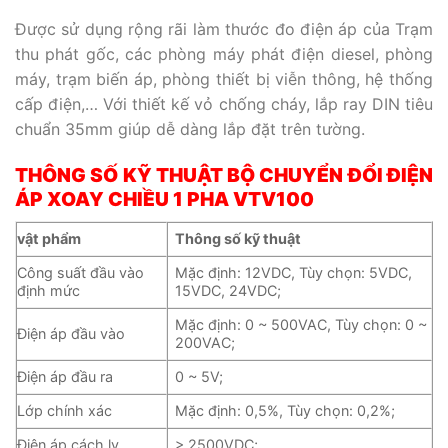
Được sử dụng rộng rãi làm thước đo điện áp của Trạm
thu phát gốc, các phòng máy phát điện diesel, phòng
máy, trạm biến áp, phòng thiết bị viễn thông, hệ thống
cấp điện,… Với thiết kế vỏ chống cháy, lắp ray DIN tiêu
chuẩn 35mm giúp dễ dàng lắp đặt trên tường.
THÔNG SỐ KỸ THUẬT BỘ CHUYỂN ĐỔI ĐIỆN
ÁP XOAY CHIỀU 1 PHA VTV100
vật phẩm
Thông số kỹ thuật
Công suất đầu vào
Mặc định: 12VDC, Tùy chọn: 5VDC,
định mức
15VDC, 24VDC;
Mặc định: 0 ~ 500VAC, Tùy chọn: 0 ~
Điện áp đầu vào
200VAC;
Điện áp đầu ra
0 ~ 5V;
Lớp chính xác
Mặc định: 0,5%, Tùy chọn: 0,2%;
Điện áp cách ly
> 2500VDC;