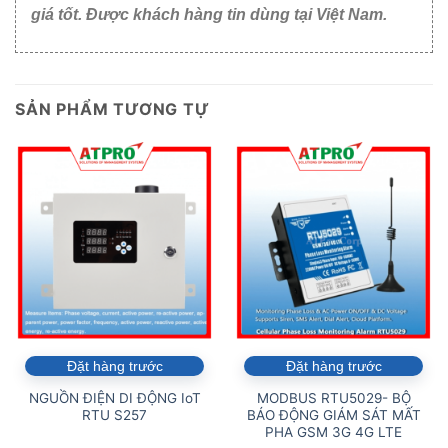
giá tốt. Được khách hàng tin dùng tại Việt Nam.
SẢN PHẨM TƯƠNG TỰ
Đặt hàng trước
Đặt hàng trước
NGUỒN ĐIỆN DI ĐỘNG IoT
MODBUS RTU5029- BỘ
RTU S257
BÁO ĐỘNG GIÁM SÁT MẤT
PHA GSM 3G 4G LTE