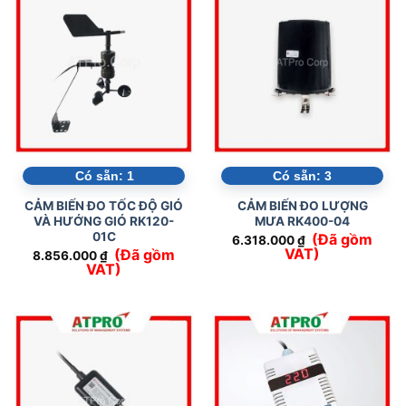
Có sẵn:
1
Có sẵn:
3
CẢM BIẾN ĐO TỐC ĐỘ GIÓ
CẢM BIẾN ĐO LƯỢNG
VÀ HƯỚNG GIÓ RK120-
MƯA RK400-04
01C
(Đã gồm
6.318.000
₫
VAT)
(Đã gồm
8.856.000
₫
VAT)