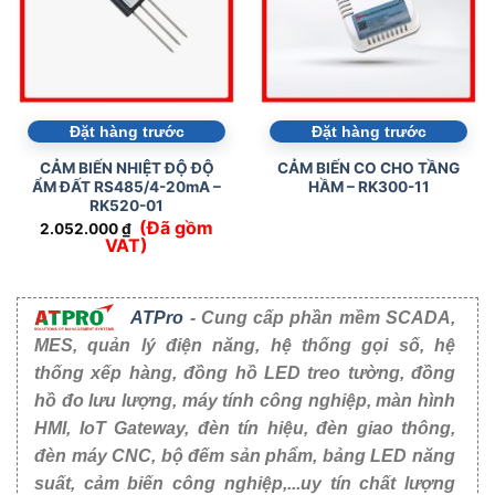
Đặt hàng trước
Đặt hàng trước
CẢM BIẾN NHIỆT ĐỘ ĐỘ
CẢM BIẾN CO CHO TẦNG
ẨM ĐẤT RS485/4-20mA –
HẦM – RK300-11
RK520-01
(Đã gồm
2.052.000
₫
VAT)
ATPro
- Cung cấp phần mềm SCADA,
MES, quản lý điện năng, hệ thống gọi số, hệ
thống xếp hàng, đồng hồ LED treo tường, đồng
hồ đo lưu lượng, máy tính công nghiệp, màn hình
HMI, IoT Gateway, đèn tín hiệu, đèn giao thông,
đèn máy CNC, bộ đếm sản phẩm, bảng LED năng
suất, cảm biến công nghiệp,...uy tín chất lượng