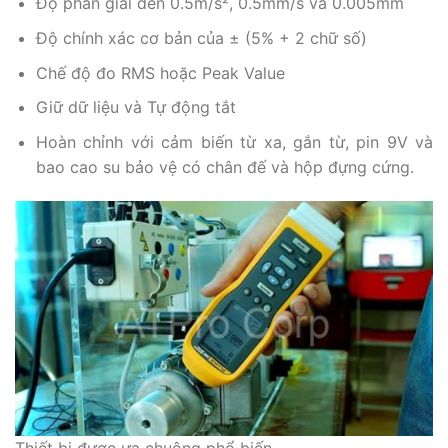
Độ phân giải đến 0.5m/s², 0.5mm/s và 0.005mm
Độ chính xác cơ bản của ± (5% + 2 chữ số)
Chế độ đo RMS hoặc Peak Value
Giữ dữ liệu và Tự động tắt
Hoàn chỉnh với cảm biến từ xa, gắn từ, pin 9V và
bao cao su bảo vệ có chân đế và hộp đựng cứng.
Thiết bị được ưa chuộng phổ biến