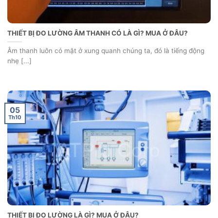
THIẾT BỊ ĐO LƯỜNG ÂM THANH CÓ LÀ GÌ? MUA Ở ĐÂU?
Âm thanh luôn có mặt ở xung quanh chúng ta, đó là tiếng động
nhẹ [...]
05
Th10
THIẾT BỊ ĐO LƯỜNG LÀ GÌ? MUA Ở ĐÂU?