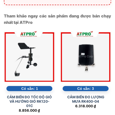
Tham khảo ngay các sản phẩm đang được bán chạy
nhất tại ATPro
Có sẵn:
1
Có sẵn:
3
CẢM BIẾN ĐO TỐC ĐỘ GIÓ
CẢM BIẾN ĐO LƯỢNG
VÀ HƯỚNG GIÓ RK120-
MƯA RK400-04
01C
6.318.000
₫
8.856.000
₫