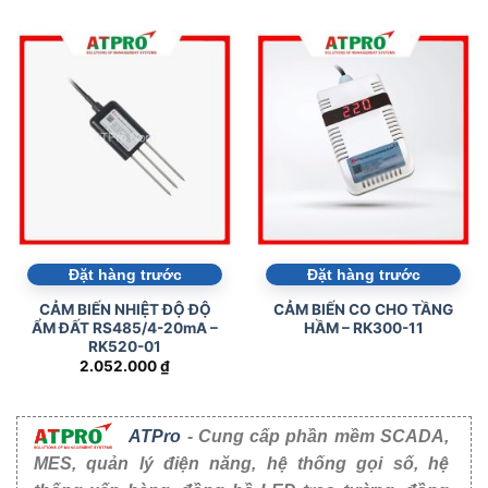
Đặt hàng trước
Đặt hàng trước
CẢM BIẾN NHIỆT ĐỘ ĐỘ
CẢM BIẾN CO CHO TẦNG
ẨM ĐẤT RS485/4-20mA –
HẦM – RK300-11
RK520-01
2.052.000
₫
ATPro
- Cung cấp phần mềm SCADA,
MES, quản lý điện năng, hệ thống gọi số, hệ