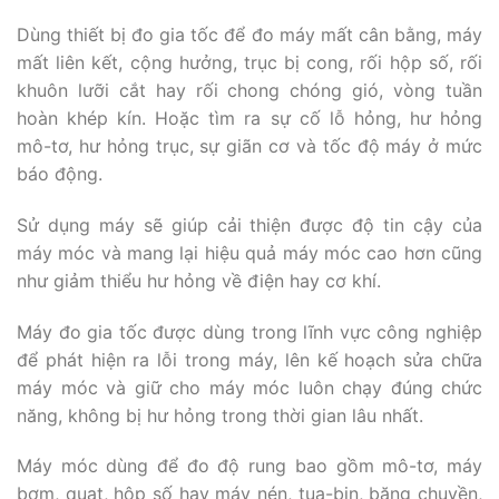
Dùng thiết bị đo gia tốc để đo máy mất cân bằng, máy
mất liên kết, cộng hưởng, trục bị cong, rối hộp số, rối
khuôn lưỡi cắt hay rối chong chóng gió, vòng tuần
hoàn khép kín. Hoặc tìm ra sự cố lỗ hỏng, hư hỏng
mô-tơ, hư hỏng trục, sự giãn cơ và tốc độ máy ở mức
báo động.
Sử dụng máy sẽ giúp cải thiện được độ tin cậy của
máy móc và mang lại hiệu quả máy móc cao hơn cũng
như giảm thiểu hư hỏng về điện hay cơ khí.
Máy đo gia tốc được dùng trong lĩnh vực công nghiệp
để phát hiện ra lỗi trong máy, lên kế hoạch sửa chữa
máy móc và giữ cho máy móc luôn chạy đúng chức
năng, không bị hư hỏng trong thời gian lâu nhất.
Máy móc dùng để đo độ rung bao gồm mô-tơ, máy
bơm, quạt, hộp số hay máy nén, tua-bin, băng chuyền,