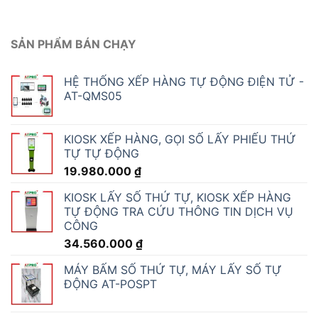
SẢN PHẨM BÁN CHẠY
HỆ THỐNG XẾP HÀNG TỰ ĐỘNG ĐIỆN TỬ -
AT-QMS05
KIOSK XẾP HÀNG, GỌI SỐ LẤY PHIẾU THỨ
TỰ TỰ ĐỘNG
19.980.000
₫
KIOSK LẤY SỐ THỨ TỰ, KIOSK XẾP HÀNG
TỰ ĐỘNG TRA CỨU THÔNG TIN DỊCH VỤ
CÔNG
34.560.000
₫
MÁY BẤM SỐ THỨ TỰ, MÁY LẤY SỐ TỰ
ĐỘNG AT-POSPT