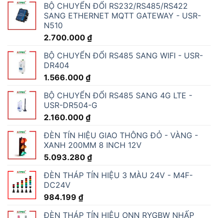
BỘ CHUYỂN ĐỔI RS232/RS485/RS422
SANG ETHERNET MQTT GATEWAY - USR-
N510
2.700.000
₫
BỘ CHUYỂN ĐỔI RS485 SANG WIFI - USR-
DR404
1.566.000
₫
BỘ CHUYỂN ĐỔI RS485 SANG 4G LTE -
USR-DR504-G
2.160.000
₫
ĐÈN TÍN HIỆU GIAO THÔNG ĐỎ - VÀNG -
XANH 200MM 8 INCH 12V
5.093.280
₫
ĐÈN THÁP TÍN HIỆU 3 MÀU 24V - M4F-
DC24V
984.199
₫
ĐÈN THÁP TÍN HIỆU ONN RYGBW NHẤP