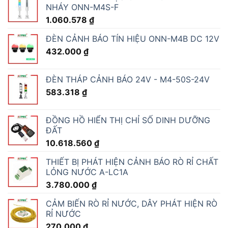
NHÁY ONN-M4S-F
1.060.578
₫
ĐÈN CẢNH BÁO TÍN HIỆU ONN-M4B DC 12V
432.000
₫
ĐÈN THÁP CẢNH BÁO 24V - M4-50S-24V
583.318
₫
ĐỒNG HỒ HIỂN THỊ CHỈ SỐ DINH DƯỠNG
ĐẤT
10.618.560
₫
THIẾT BỊ PHÁT HIỆN CẢNH BÁO RÒ RỈ CHẤT
LỎNG NƯỚC A-LC1A
3.780.000
₫
CẢM BIẾN RÒ RỈ NƯỚC, DÂY PHÁT HIỆN RÒ
RỈ NƯỚC
270.000
₫