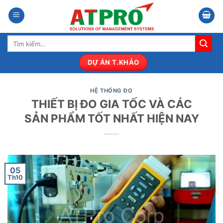
Bỏ
qua
nội
Tìm
dung
kiếm:
DỰ ÁN T.KHẢO
HỆ THỐNG ĐO
THIẾT BỊ ĐO GIA TỐC VÀ CÁC
SẢN PHẨM TỐT NHẤT HIỆN NAY
05
Th10