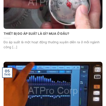
THIẾT BỊ ĐO ÁP SUẤT LÀ GÌ? MUA Ở ĐÂU?
Đo áp suất là một hoạt động thường xuyên diễn ra ở mỗi ngành
công [...]
05
Th10