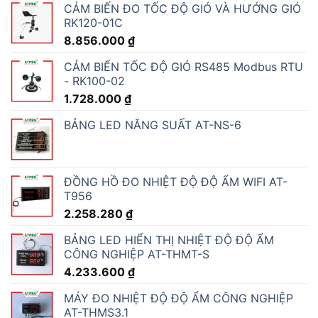
CẢM BIẾN ĐO TỐC ĐỘ GIÓ VÀ HƯỚNG GIÓ
RK120-01C
8.856.000
₫
CẢM BIẾN TỐC ĐỘ GIÓ RS485 Modbus RTU
- RK100-02
1.728.000
₫
BẢNG LED NĂNG SUẤT AT-NS-6
ĐỒNG HỒ ĐO NHIỆT ĐỘ ĐỘ ẨM WIFI AT-
T956
2.258.280
₫
BẢNG LED HIỂN THỊ NHIỆT ĐỘ ĐỘ ẨM
CÔNG NGHIỆP AT-THMT-S
4.233.600
₫
MÁY ĐO NHIỆT ĐỘ ĐỘ ẨM CÔNG NGHIỆP
AT-THMS3.1