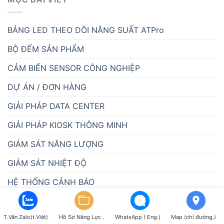
BẢNG LED THEO DÕI NĂNG SUẤT ATPro
BỘ ĐẾM SẢN PHẨM
CẢM BIẾN SENSOR CÔNG NGHIỆP
DỰ ÁN / ĐƠN HÀNG
GIẢI PHÁP DATA CENTER
GIẢI PHÁP KIOSK THÔNG MINH
GIÁM SÁT NĂNG LƯỢNG
GIÁM SÁT NHIỆT ĐỘ
HỆ THỐNG CẢNH BÁO
HỆ THỐNG GIÁM SÁT SẢN XUẤT – HỆ THỐNG ANDON
T.Vấn Zalo(t.Việt)
Hồ Sơ Năng Lực .
WhatsApp ( Eng.)
Map (chỉ đường.)
HỆ THỐNG THU THẬP DỮ LIỆU