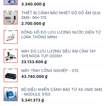
3.240.000
₫
THIẾT BỊ CẢNH BÁO NHIỆT ĐỘ ĐỘ ẨM QUA
SMS- WH-170
2.700.000
₫
ĐỒNG HỒ ĐO LƯU LƯỢNG NƯỚC ĐIỆN TỬ
LORA THÔNG MINH
MÁY ĐO LƯU LƯỢNG SIÊU ÂM CẦM TAY
SHENGDA TUF-2000H
23.133.600
₫
MÁY TÍNH CÔNG NGHIỆP - G15
43.740.000
₫
BỘ ĐIỀU KHIỂN CẢNH BÁO TỪ XA GMS SMS
- MODULE S150
5.341.373
₫