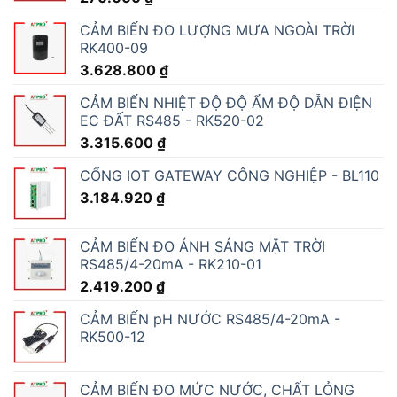
CẢM BIẾN ĐO LƯỢNG MƯA NGOÀI TRỜI
RK400-09
3.628.800
₫
CẢM BIẾN NHIỆT ĐỘ ĐỘ ẨM ĐỘ DẪN ĐIỆN
EC ĐẤT RS485 - RK520-02
3.315.600
₫
CỔNG IOT GATEWAY CÔNG NGHIỆP - BL110
3.184.920
₫
CẢM BIẾN ĐO ÁNH SÁNG MẶT TRỜI
RS485/4-20mA - RK210-01
2.419.200
₫
CẢM BIẾN pH NƯỚC RS485/4-20mA -
RK500-12
CẢM BIẾN ĐO MỨC NƯỚC, CHẤT LỎNG