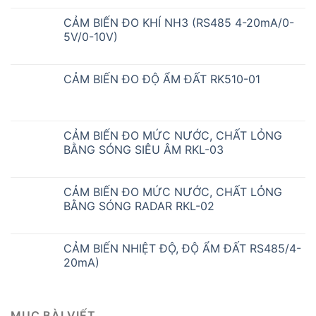
CẢM BIẾN ĐO KHÍ NH3 (RS485 4-20mA/0-
5V/0-10V)
CẢM BIẾN ĐO ĐỘ ẨM ĐẤT RK510-01
CẢM BIẾN ĐO MỨC NƯỚC, CHẤT LỎNG
BẰNG SÓNG SIÊU ÂM RKL-03
CẢM BIẾN ĐO MỨC NƯỚC, CHẤT LỎNG
BẰNG SÓNG RADAR RKL-02
CẢM BIẾN NHIỆT ĐỘ, ĐỘ ẨM ĐẤT RS485/4-
20mA)
MỤC BÀI VIẾT