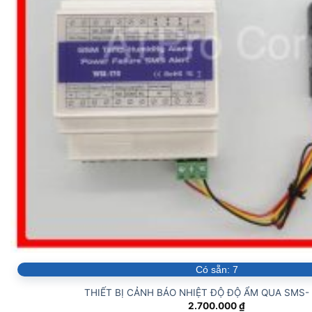
Có sẵn:
7
THIẾT BỊ CẢNH BÁO NHIỆT ĐỘ ĐỘ ẨM QUA SMS-
2.700.000
₫