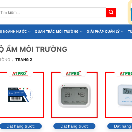
ìm
iếm:
 BỊ NGÀNH NƯỚC
QUAN TRẮC MÔI TRƯỜNG
GIẢI PHÁP QUẢN LÝ
T
 ĐỘ ẨM MÔI TRƯỜNG
RƯỜNG
/
TRANG 2
Đặt hàng trước
Đặt hàng trước
Đặt hàng