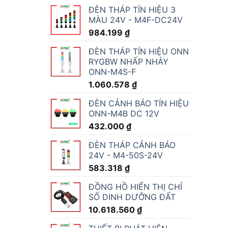
ĐÈN THÁP TÍN HIỆU 3
MÀU 24V - M4F-DC24V
984.199
₫
ĐÈN THÁP TÍN HIỆU ONN
RYGBW NHẤP NHÁY
ONN-M4S-F
1.060.578
₫
ĐÈN CẢNH BÁO TÍN HIỆU
ONN-M4B DC 12V
432.000
₫
ĐÈN THÁP CẢNH BÁO
24V - M4-50S-24V
583.318
₫
ĐỒNG HỒ HIỂN THỊ CHỈ
SỐ DINH DƯỠNG ĐẤT
10.618.560
₫