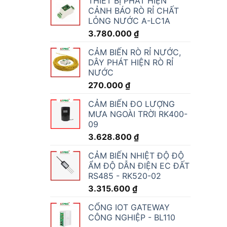
THIẾT BỊ PHÁT HIỆN
CẢNH BÁO RÒ RỈ CHẤT
LỎNG NƯỚC A-LC1A
3.780.000
₫
CẢM BIẾN RÒ RỈ NƯỚC,
DÂY PHÁT HIỆN RÒ RỈ
NƯỚC
270.000
₫
CẢM BIẾN ĐO LƯỢNG
MƯA NGOÀI TRỜI RK400-
09
3.628.800
₫
CẢM BIẾN NHIỆT ĐỘ ĐỘ
ẨM ĐỘ DẪN ĐIỆN EC ĐẤT
RS485 - RK520-02
3.315.600
₫
CỔNG IOT GATEWAY
CÔNG NGHIỆP - BL110