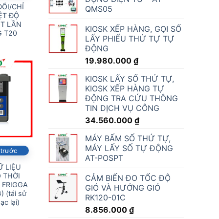
ÕI/CHỈ
QMS05
ỆT ĐỘ
T LẦN
KIOSK XẾP HÀNG, GỌI SỐ
G T20
LẤY PHIẾU THỨ TỰ TỰ
ĐỘNG
19.980.000
₫
KIOSK LẤY SỐ THỨ TỰ,
KIOSK XẾP HÀNG TỰ
ĐỘNG TRA CỨU THÔNG
TIN DỊCH VỤ CÔNG
34.560.000
₫
MÁY BẤM SỐ THỨ TỰ,
MÁY LẤY SỐ TỰ ĐỘNG
 trước
AT-POSPT
Ữ LIỆU
 THỜI
CẢM BIẾN ĐO TỐC ĐỘ
 FRIGGA
GIÓ VÀ HƯỚNG GIÓ
) (tái sử
RK120-01C
ạc lại)
8.856.000
₫