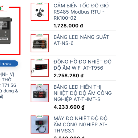
CẢM BIẾN TỐC ĐỘ GIÓ
RS485 Modbus RTU -
RK100-02
1.728.000
₫
BẢNG LED NĂNG SUẤT
AT-NS-6
ĐỒNG HỒ ĐO NHIỆT ĐỘ
 trước
ĐỘ ẨM WIFI AT-T956
ĐỊNH VỊ
2.258.280
₫
 THỜI
 T71 5G
BẢNG LED HIỂN THỊ
sử dụng &
NHIỆT ĐỘ ĐỘ ẨM CÔNG
i)
NGHIỆP AT-THMT-S
4.233.600
₫
MÁY ĐO NHIỆT ĐỘ ĐỘ
ẨM CÔNG NGHIỆP AT-
THMS3.1