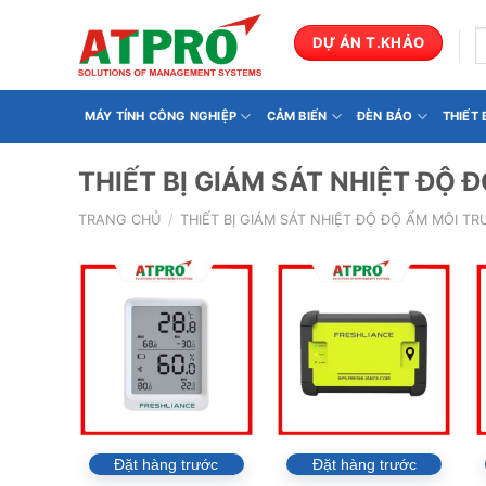
Bỏ
qua
T
DỰ ÁN T.KHẢO
k
nội
dung
MÁY TÍNH CÔNG NGHIỆP
CẢM BIẾN
ĐÈN BÁO
THIẾT
THIẾT BỊ GIÁM SÁT NHIỆT ĐỘ
TRANG CHỦ
/
THIẾT BỊ GIÁM SÁT NHIỆT ĐỘ ĐỘ ẨM MÔI T
Đặt hàng trước
Đặt hàng trước