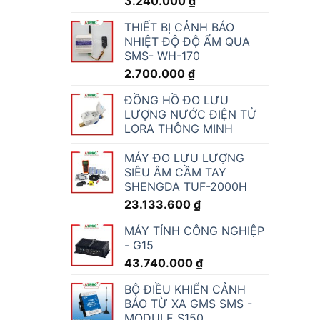
3.240.000
₫
THIẾT BỊ CẢNH BÁO
NHIỆT ĐỘ ĐỘ ẨM QUA
SMS- WH-170
2.700.000
₫
ĐỒNG HỒ ĐO LƯU
LƯỢNG NƯỚC ĐIỆN TỬ
LORA THÔNG MINH
MÁY ĐO LƯU LƯỢNG
SIÊU ÂM CẦM TAY
SHENGDA TUF-2000H
23.133.600
₫
MÁY TÍNH CÔNG NGHIỆP
- G15
43.740.000
₫
BỘ ĐIỀU KHIỂN CẢNH
BÁO TỪ XA GMS SMS -
MODULE S150