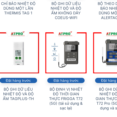
CHỈ BÁO NHIỆT ĐỘ
BỘ GHI DỮ LIỆU
BỘ THEO D
DÙNG MỘT LẦN
NHIỆT ĐỘ VÀ ĐỘ
BÁO NHI
THERMIS TAG 1
ẨM KHÔNG DÂY
DÙNG MỘ
COEUS-WIFI
ALERTA
Đặt hàng trước
Đặt hàng trước
Đặt hàng
BỘ GHI DỮ LIỆU
BỘ ĐỊNH VỊ NHIỆT
BỘ GHI D
NHIỆT ĐỘ VÀ ĐỘ
ĐỘ THỜI GIAN
NHIỆT ĐỘ
ẨM TAGPLUS-TH
THỰC FRIGGA T72
GIAN THỰC
(5G) (tái sử dụng &
T72 Pro (5G
sạc lại)
dụng và s