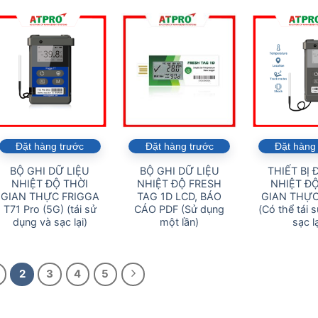
Đặt hàng trước
Đặt hàng trước
Đặt hàng
BỘ GHI DỮ LIỆU
BỘ GHI DỮ LIỆU
THIẾT BỊ 
NHIỆT ĐỘ THỜI
NHIỆT ĐỘ FRESH
NHIỆT ĐỘ
GIAN THỰC FRIGGA
TAG 1D LCD, BÁO
GIAN THỰC
T71 Pro (5G) (tái sử
CÁO PDF (Sử dụng
(Có thể tái 
dụng và sạc lại)
một lần)
sạc lạ
2
3
4
5