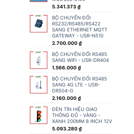
5.341.373
₫
BỘ CHUYỂN ĐỔI
RS232/RS485/RS422
SANG ETHERNET MQTT
GATEWAY - USR-N510
2.700.000
₫
BỘ CHUYỂN ĐỔI RS485
SANG WIFI - USR-DR404
1.566.000
₫
BỘ CHUYỂN ĐỔI RS485
SANG 4G LTE - USR-
DR504-G
2.160.000
₫
ĐÈN TÍN HIỆU GIAO
THÔNG ĐỎ - VÀNG -
XANH 200MM 8 INCH 12V
5.093.280
₫