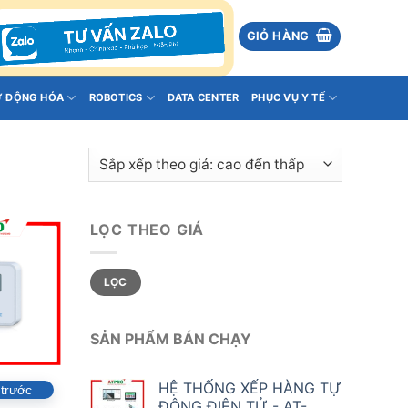
GIỎ HÀNG
Ự ĐỘNG HÓA
ROBOTICS
DATA CENTER
PHỤC VỤ Y TẾ
LỌC THEO GIÁ
Giá
Giá
LỌC
tối
tối
thiểu
đa
SẢN PHẨM BÁN CHẠY
HỆ THỐNG XẾP HÀNG TỰ
 trước
ĐỘNG ĐIỆN TỬ - AT-