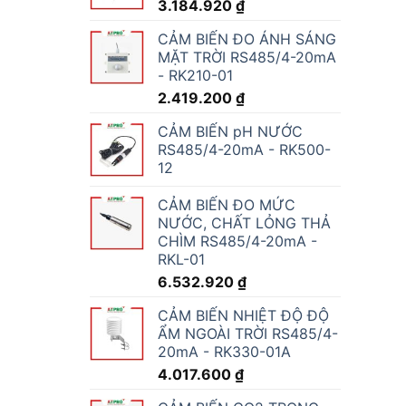
3.184.920
₫
CẢM BIẾN ĐO ÁNH SÁNG
MẶT TRỜI RS485/4-20mA
- RK210-01
2.419.200
₫
CẢM BIẾN pH NƯỚC
RS485/4-20mA - RK500-
12
CẢM BIẾN ĐO MỨC
NƯỚC, CHẤT LỎNG THẢ
CHÌM RS485/4-20mA -
RKL-01
6.532.920
₫
CẢM BIẾN NHIỆT ĐỘ ĐỘ
ẨM NGOÀI TRỜI RS485/4-
20mA - RK330-01A
4.017.600
₫