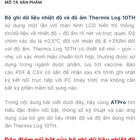
MÔ TẢ SẢN PHẨM
Bộ ghi dữ liệu nhiệt độ và độ ẩm Thermis Log 10TH
sử dụng một lần với màn hình LCD hiển thị thông
tin/dữ liệu về nhiệt độ – độ ẩm rõ nét và trực quan. Độ
chính xác đo là ±0,5°C đối với nhiệt độ & ±3%RH đối
với độ ẩm. Thermis Log 10TH có thiết kế nhỏ – gọn –
nhẹ, có xác minh hiệu chuẩn tích hợp, thường được sử
dụng trong ngành dược phẩm, lưu trữ vaccine. Báo
cáo PDF & CSV có sẵn để nhận sau khi trình ghi nhật
ký kết nối trực tiếp với PC (máy tính) mà không cần
bất kỳ phần mềm bổ sung nào.
Trong nội dung bài viết dưới đây, hãy cùng
ATPro
tìm
hiểu đặc điểm nổi bật, thông số kỹ thuật và các ứng
dụng của bộ ghi dữ liệu nhiệt độ và độ ẩm dùng một
lần Thermis Log 10TH.
Đặc điểm nổi bật của bộ ghi dữ liệu nhiệt độ