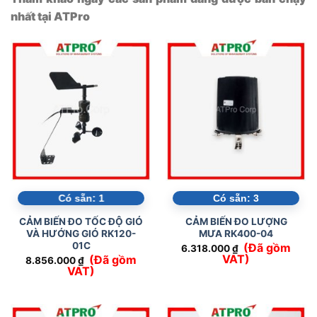
nhất tại ATPro
Có sẵn:
1
Có sẵn:
3
CẢM BIẾN ĐO TỐC ĐỘ GIÓ
CẢM BIẾN ĐO LƯỢNG
VÀ HƯỚNG GIÓ RK120-
MƯA RK400-04
01C
(Đã gồm
6.318.000
₫
VAT)
(Đã gồm
8.856.000
₫
VAT)