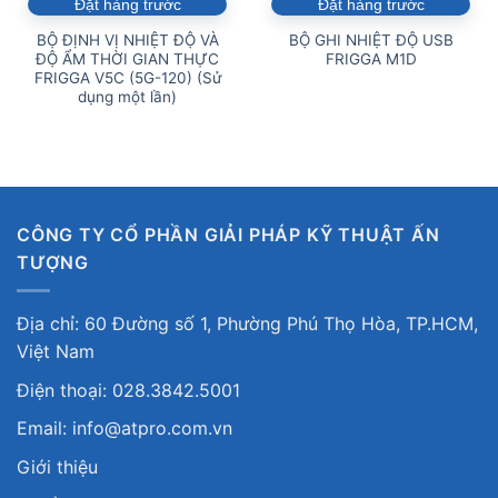
Đặt hàng trước
Đặt hàng trước
BỘ ĐỊNH VỊ NHIỆT ĐỘ VÀ
BỘ GHI NHIỆT ĐỘ USB
ĐỘ ẨM THỜI GIAN THỰC
FRIGGA M1D
FRIGGA V5C (5G-120) (Sử
dụng một lần)
CÔNG TY CỔ PHẦN GIẢI PHÁP KỸ THUẬT ẤN
TƯỢNG
Địa chỉ: 60 Đường số 1, Phường Phú Thọ Hòa, TP.HCM,
Việt Nam
Điện thoại: 028.3842.5001
Email: info@atpro.com.vn
Giới thiệu