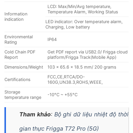
LCD: Max/Min/Avg temperature,
Temperature Alarm, Working Status
Information
indication
LED indicator: Over temperature alarm,
Charging, Low battery
Environmental
IP64
Rating
Cold Chain PDF
Get PDF report via USB2.0/ Frigga cloud
Report
platform/Frigga Track(Mobile App)
Dimensions/Weight
103 x 65.6 x 18.5 mm/ 200 grams
FCC,CE,RTCA/DO-
Certifications
160G,UN38.3,ROHS,WEEE,
Storage
-10°C ~ +55°C
temperature range
Tham khảo
:
Bộ ghi dữ liệu nhiệt độ thời
gian thực Frigga T72 Pro (5G)