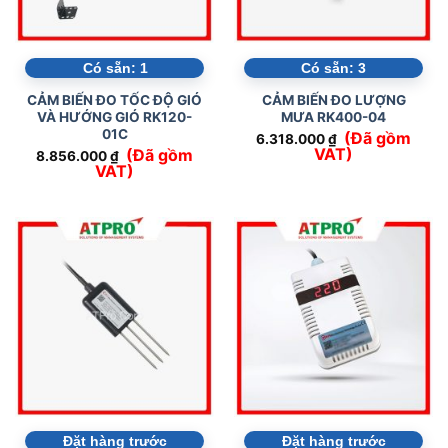
Có sẵn:
1
Có sẵn:
3
CẢM BIẾN ĐO TỐC ĐỘ GIÓ
CẢM BIẾN ĐO LƯỢNG
VÀ HƯỚNG GIÓ RK120-
MƯA RK400-04
01C
(Đã gồm
6.318.000
₫
VAT)
(Đã gồm
8.856.000
₫
VAT)
Đặt hàng trước
Đặt hàng trước