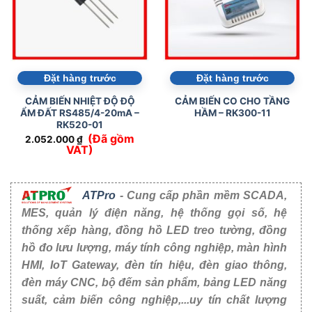
Đặt hàng trước
Đặt hàng trước
CẢM BIẾN NHIỆT ĐỘ ĐỘ
CẢM BIẾN CO CHO TẦNG
ẨM ĐẤT RS485/4-20mA –
HẦM – RK300-11
RK520-01
(Đã gồm
2.052.000
₫
VAT)
ATPro
- Cung cấp phần mềm SCADA,
MES, quản lý điện năng, hệ thống gọi số, hệ
thống xếp hàng, đồng hồ LED treo tường, đồng
hồ đo lưu lượng, máy tính công nghiệp, màn hình
HMI, IoT Gateway, đèn tín hiệu, đèn giao thông,
đèn máy CNC, bộ đếm sản phẩm, bảng LED năng
suất, cảm biến công nghiệp,...uy tín chất lượng