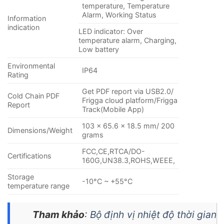
temperature, Temperature
Alarm, Working Status
Information
indication
LED indicator: Over
temperature alarm, Charging,
Low battery
Environmental
IP64
Rating
Get PDF report via USB2.0/
Cold Chain PDF
Frigga cloud platform/Frigga
Report
Track(Mobile App)
103 x 65.6 x 18.5 mm/ 200
Dimensions/Weight
grams
FCC,CE,RTCA/DO-
Certifications
160G,UN38.3,ROHS,WEEE,
Storage
-10°C ~ +55°C
temperature range
Tham khảo
:
Bộ định vị nhiệt độ thời gian