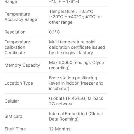
Range
-40°F ~ 176°F)
Temperature：±0.5°C
Temperature
(-20°C ~ +40°C); ±1°C for
Accuracy Range
other range
Resolution
0.1°C
Temperature
Multi temperature point
calibration
calibration certificate issued
Certificate
by the original factory
Max 50000 readings (Cyclic
Memory Capacity
recording)
Base station positioning
Location Type
(even in indoor, freezer and
incubator)
Global LTE 4G/5G, fallback
Cellular
2G network.
Internal Embedded (Global
SIM card
Data Roaming)
Shelf Time
12 Months