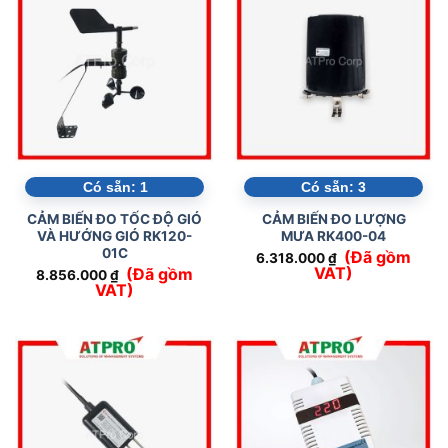
Có sẵn:
1
Có sẵn:
3
CẢM BIẾN ĐO TỐC ĐỘ GIÓ
CẢM BIẾN ĐO LƯỢNG
VÀ HƯỚNG GIÓ RK120-
MƯA RK400-04
01C
(Đã gồm
6.318.000
₫
VAT)
(Đã gồm
8.856.000
₫
VAT)