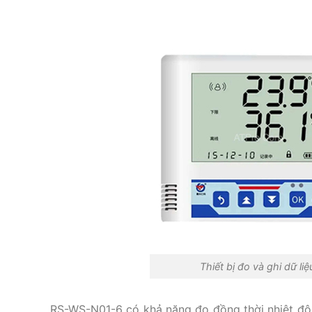
Thiết bị đo và ghi dữ 
RS-WS-N01-6 có khả năng đo đồng thời nhiệt độ 