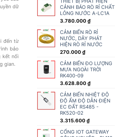
THIẾT BỊ PHÁT HIỆN
ruyền dữ
CẢNH BÁO RÒ RỈ CHẤT
LỎNG NƯỚC A-LC1A
3.780.000
₫
CẢM BIẾN RÒ RỈ
NƯỚC, DÂY PHÁT
i đến từ
HIỆN RÒ RỈ NƯỚC
rình bảo
270.000
₫
 kết nối
CẢM BIẾN ĐO LƯỢNG
ng gian.
MƯA NGOÀI TRỜI
RK400-09
3.628.800
₫
CẢM BIẾN NHIỆT ĐỘ
ĐỘ ẨM ĐỘ DẪN ĐIỆN
EC ĐẤT RS485 -
RK520-02
3.315.600
₫
CỔNG IOT GATEWAY