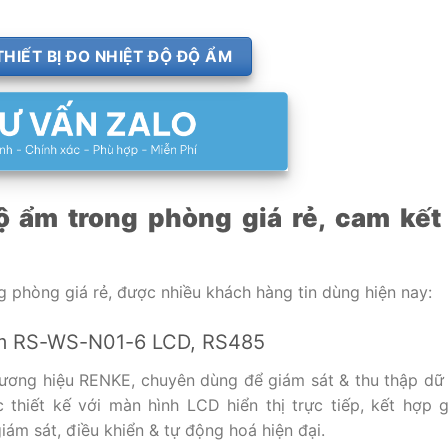
HIẾT BỊ ĐO NHIỆT ĐỘ ĐỘ ẨM
ộ ẩm trong phòng giá rẻ, cam kết
g phòng giá rẻ, được nhiều khách hàng tin dùng hiện nay:
ộ ẩm RS-WS-N01-6 LCD, RS485
ơng hiệu RENKE, chuyên dùng để giám sát & thu thập dữ 
 thiết kế với màn hình LCD hiển thị trực tiếp, kết hợp g
iám sát, điều khiển & tự động hoá hiện đại.