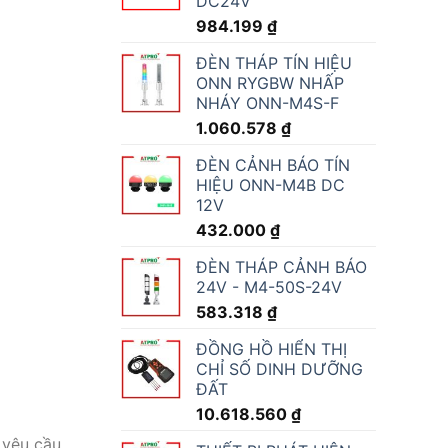
DC24V
984.199
₫
ĐÈN THÁP TÍN HIỆU
ONN RYGBW NHẤP
NHÁY ONN-M4S-F
1.060.578
₫
ĐÈN CẢNH BÁO TÍN
HIỆU ONN-M4B DC
12V
432.000
₫
ĐÈN THÁP CẢNH BÁO
24V - M4-50S-24V
583.318
₫
ĐỒNG HỒ HIỂN THỊ
CHỈ SỐ DINH DƯỠNG
ĐẤT
10.618.560
₫
 yêu cầu