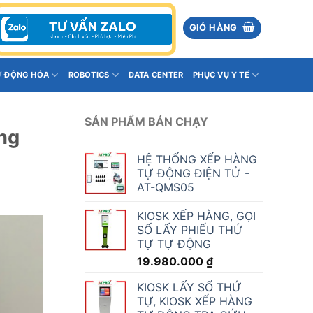
GIỎ HÀNG
Ự ĐỘNG HÓA
ROBOTICS
DATA CENTER
PHỤC VỤ Y TẾ
SẢN PHẨM BÁN CHẠY
ợng
HỆ THỐNG XẾP HÀNG
TỰ ĐỘNG ĐIỆN TỬ -
AT-QMS05
KIOSK XẾP HÀNG, GỌI
SỐ LẤY PHIẾU THỨ
TỰ TỰ ĐỘNG
19.980.000
₫
KIOSK LẤY SỐ THỨ
TỰ, KIOSK XẾP HÀNG