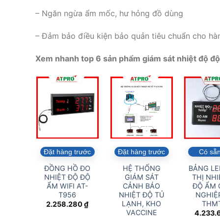
– Ngăn ngừa ẩm mốc, hư hỏng đồ dùng
– Đảm bảo điều kiện bảo quản tiêu chuẩn cho hà
Xem nhanh top 6 sản phẩm giám sát nhiệt độ độ 
Đặt hàng trước
Đặt hàng trước
Có sẵ
ĐỒNG HỒ ĐO
HỆ THỐNG
BẢNG LE
NHIỆT ĐỘ ĐỘ
GIÁM SÁT
THỊ NHI
ẨM WIFI AT-
CẢNH BÁO
ĐỘ ẨM
T956
NHIỆT ĐỘ TỦ
NGHIỆP
LẠNH, KHO
THM
2.258.280
₫
VACCINE
4.233.