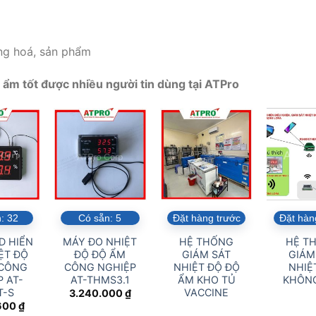
ng hoá, sản phẩm
ẩm tốt được nhiều người tin dùng tại ATPro
n:
32
Có sẵn:
5
Đặt hàng trước
Đặt hàn
D HIỂN
MÁY ĐO NHIỆT
HỆ THỐNG
HỆ T
ỆT ĐỘ
ĐỘ ĐỘ ẨM
GIÁM SÁT
GIÁM
 CÔNG
CÔNG NGHIỆP
NHIỆT ĐỘ ĐỘ
NHIỆ
 AT-
AT-THMS3.1
ẨM KHO TỦ
KHÔN
T-S
VACCINE
3.240.000
₫
600
₫