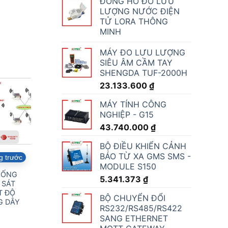
ĐỒNG HỒ ĐO LƯU
LƯỢNG NƯỚC ĐIỆN
TỬ LORA THÔNG
MINH
MÁY ĐO LƯU LƯỢNG
SIÊU ÂM CẦM TAY
SHENGDA TUF-2000H
23.133.600
₫
MÁY TÍNH CÔNG
NGHIỆP - G15
43.740.000
₫
BỘ ĐIỀU KHIỂN CẢNH
BÁO TỪ XA GMS SMS -
g trước
MODULE S150
HỐNG
5.341.373
₫
 SÁT
T ĐỘ
BỘ CHUYỂN ĐỔI
G DÂY
RS232/RS485/RS422
SANG ETHERNET