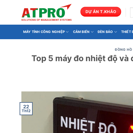
Bỏ
qua
T
DỰ ÁN T.KHẢO
k
nội
dung
MÁY TÍNH CÔNG NGHIỆP
CẢM BIẾN
ĐÈN BÁO
THIẾT
ĐỒNG HỒ 
Top 5 máy đo nhiệt độ và 
22
Th12