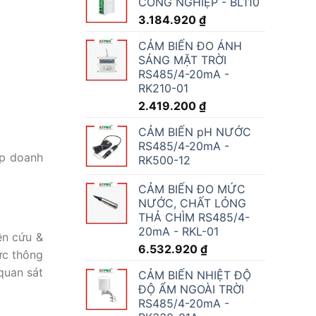
CÔNG NGHIỆP - BL110
3.184.920
₫
CẢM BIẾN ĐO ÁNH
SÁNG MẶT TRỜI
RS485/4-20mA -
RK210-01
2.419.200
₫
CẢM BIẾN pH NƯỚC
RS485/4-20mA -
úp doanh
RK500-12
CẢM BIẾN ĐO MỨC
NƯỚC, CHẤT LỎNG
THẢ CHÌM RS485/4-
20mA - RKL-01
ên cứu &
6.532.920
₫
ực thông
quan sát
CẢM BIẾN NHIỆT ĐỘ
ĐỘ ẨM NGOÀI TRỜI
RS485/4-20mA -