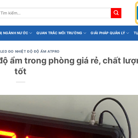
ìm
iếm:
 BỊ NGÀNH NƯỚC
QUAN TRẮC MÔI TRƯỜNG
GIẢI PHÁP QUẢN LÝ
T
LED ĐO NHIỆT ĐỘ ĐỘ ẨM ATPRO
độ ẩm trong phòng giá rẻ, chất lư
tốt