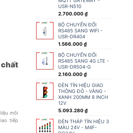
MQTT GATEWAY -
USR-N510
2.700.000
₫
BỘ CHUYỂN ĐỔI
RS485 SANG WIFI -
USR-DR404
1.566.000
₫
BỘ CHUYỂN ĐỔI
RS485 SANG 4G LTE -
 chất
USR-DR504-G
2.160.000
₫
ĐÈN TÍN HIỆU GIAO
THÔNG ĐỎ - VÀNG -
XANH 200MM 8 INCH
12V
5.093.280
₫
liệu môi
iao tiếp
ĐÈN THÁP TÍN HIỆU 3
MÀU 24V - M4F-