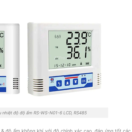
liệu nhiệt độ độ ẩm RS-WS-N01-6 LCD, RS485
& độ ẩm không khí với độ chính xác cao, đáp ứng tốt các