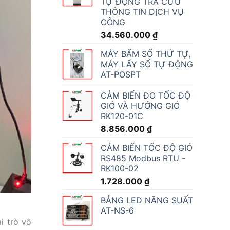
TỰ ĐỘNG TRA CỨU
THÔNG TIN DỊCH VỤ
CÔNG
34.560.000
₫
MÁY BẤM SỐ THỨ TỰ,
MÁY LẤY SỐ TỰ ĐỘNG
AT-POSPT
CẢM BIẾN ĐO TỐC ĐỘ
GIÓ VÀ HƯỚNG GIÓ
RK120-01C
8.856.000
₫
CẢM BIẾN TỐC ĐỘ GIÓ
RS485 Modbus RTU -
RK100-02
1.728.000
₫
BẢNG LED NĂNG SUẤT
AT-NS-6
i trò vô