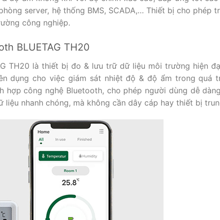
 phòng server, hệ thống BMS, SCADA,… Thiết bị cho phép t
trường công nghiệp.
etooth BLUETAG TH20
 TH20 là thiết bị đo & lưu trữ dữ liệu môi trường hiện đạ
n dụng cho việc giám sát nhiệt độ & độ ẩm trong quá t
ích hợp công nghệ Bluetooth, cho phép người dùng dễ dàng
dữ liệu nhanh chóng, mà không cần dây cáp hay thiết bị tru