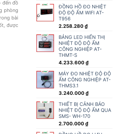
p đến đồ
ĐỒNG HỒ ĐO NHIỆT
ng phòng
ĐỘ ĐỘ ẨM WIFI AT-
rong bài
T956
ốt, được
2.258.280
₫
BẢNG LED HIỂN THỊ
NHIỆT ĐỘ ĐỘ ẨM
CÔNG NGHIỆP AT-
THMT-S
4.233.600
₫
MÁY ĐO NHIỆT ĐỘ ĐỘ
ẨM CÔNG NGHIỆP AT-
THMS3.1
3.240.000
₫
THIẾT BỊ CẢNH BÁO
NHIỆT ĐỘ ĐỘ ẨM QUA
SMS- WH-170
2.700.000
₫