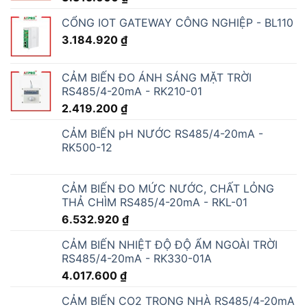
CỔNG IOT GATEWAY CÔNG NGHIỆP - BL110
3.184.920
₫
CẢM BIẾN ĐO ÁNH SÁNG MẶT TRỜI
RS485/4-20mA - RK210-01
2.419.200
₫
CẢM BIẾN pH NƯỚC RS485/4-20mA -
RK500-12
CẢM BIẾN ĐO MỨC NƯỚC, CHẤT LỎNG
THẢ CHÌM RS485/4-20mA - RKL-01
6.532.920
₫
CẢM BIẾN NHIỆT ĐỘ ĐỘ ẨM NGOÀI TRỜI
RS485/4-20mA - RK330-01A
4.017.600
₫
CẢM BIẾN CO2 TRONG NHÀ RS485/4-20mA