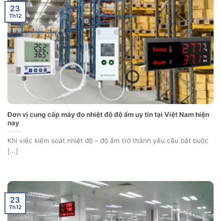
23
Th12
Đơn vị cung cấp máy đo nhiệt độ độ ẩm uy tín tại Việt Nam hiện
nay
Khi việc kiểm soát nhiệt độ – độ ẩm trở thành yêu cầu bắt buộc
[...]
23
Th12