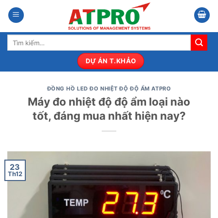
Bỏ
qua
nội
Tìm
dung
kiếm:
DỰ ÁN T.KHẢO
ĐỒNG HỒ LED ĐO NHIỆT ĐỘ ĐỘ ẨM ATPRO
Máy đo nhiệt độ độ ẩm loại nào
tốt, đáng mua nhất hiện nay?
23
Th12