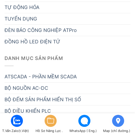
TỰ ĐỘNG HÓA
TUYỂN DỤNG
ĐÈN BÁO CÔNG NGHIỆP ATPro
ĐỒNG HỒ LED ĐIỆN TỬ
DANH MỤC SẢN PHẨM
ATSCADA - PHẦN MỀM SCADA
BỘ NGUỒN AC-DC
BỘ ĐẾM SẢN PHẨM HIỂN THỊ SỐ
BỘ ĐIỀU KHIỂN PLC
CẢM BIẾN CÔNG NGHIỆP
T.Vấn Zalo(t.Việt)
Hồ Sơ Năng Lực .
WhatsApp ( Eng.)
Map (chỉ đường.)
DANH MỤC ATPRO