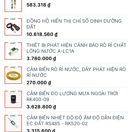
583.318
₫
ĐỒNG HỒ HIỂN THỊ CHỈ SỐ DINH DƯỠNG
ĐẤT
10.618.560
₫
THIẾT BỊ PHÁT HIỆN CẢNH BÁO RÒ RỈ CHẤT
LỎNG NƯỚC A-LC1A
3.780.000
₫
CẢM BIẾN RÒ RỈ NƯỚC, DÂY PHÁT HIỆN RÒ
RỈ NƯỚC
270.000
₫
CẢM BIẾN ĐO LƯỢNG MƯA NGOÀI TRỜI
RK400-09
3.628.800
₫
CẢM BIẾN NHIỆT ĐỘ ĐỘ ẨM ĐỘ DẪN ĐIỆN
EC ĐẤT RS485 - RK520-02
3.315.600
₫