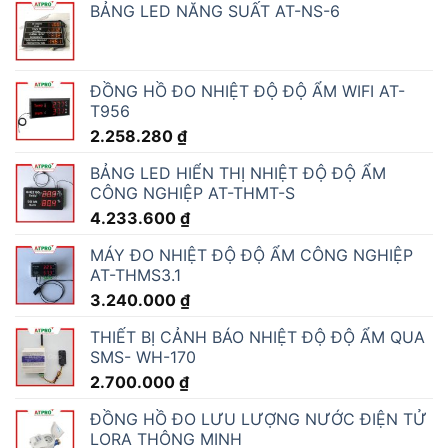
BẢNG LED NĂNG SUẤT AT-NS-6
ĐỒNG HỒ ĐO NHIỆT ĐỘ ĐỘ ẨM WIFI AT-
T956
2.258.280
₫
BẢNG LED HIỂN THỊ NHIỆT ĐỘ ĐỘ ẨM
CÔNG NGHIỆP AT-THMT-S
4.233.600
₫
MÁY ĐO NHIỆT ĐỘ ĐỘ ẨM CÔNG NGHIỆP
AT-THMS3.1
3.240.000
₫
THIẾT BỊ CẢNH BÁO NHIỆT ĐỘ ĐỘ ẨM QUA
SMS- WH-170
2.700.000
₫
ĐỒNG HỒ ĐO LƯU LƯỢNG NƯỚC ĐIỆN TỬ
LORA THÔNG MINH