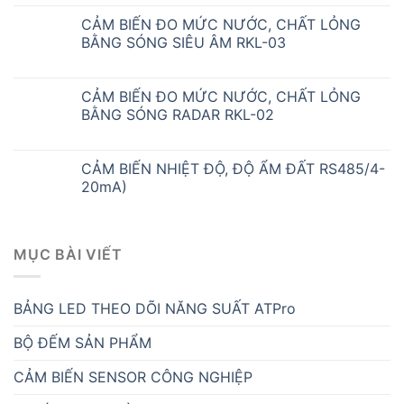
CẢM BIẾN ĐO MỨC NƯỚC, CHẤT LỎNG
BẰNG SÓNG SIÊU ÂM RKL-03
CẢM BIẾN ĐO MỨC NƯỚC, CHẤT LỎNG
BẰNG SÓNG RADAR RKL-02
CẢM BIẾN NHIỆT ĐỘ, ĐỘ ẨM ĐẤT RS485/4-
20mA)
MỤC BÀI VIẾT
BẢNG LED THEO DÕI NĂNG SUẤT ATPro
BỘ ĐẾM SẢN PHẨM
CẢM BIẾN SENSOR CÔNG NGHIỆP