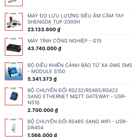
MÁY ĐO LƯU LƯỢNG SIÊU ÂM CẦM TAY
SHENGDA TUF-2000H
23.133.600
₫
MÁY TÍNH CÔNG NGHIỆP - G15
43.740.000
₫
BỘ ĐIỀU KHIỂN CẢNH BÁO TỪ XA GMS SMS
- MODULE S150
5.341.373
₫
BỘ CHUYỂN ĐỔI RS232/RS485/RS422
SANG ETHERNET MQTT GATEWAY - USR-
N510
2.700.000
₫
BỘ CHUYỂN ĐỔI RS485 SANG WIFI - USR-
DR404
1.566.000
₫