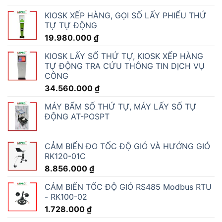
KIOSK XẾP HÀNG, GỌI SỐ LẤY PHIẾU THỨ
TỰ TỰ ĐỘNG
19.980.000
₫
KIOSK LẤY SỐ THỨ TỰ, KIOSK XẾP HÀNG
TỰ ĐỘNG TRA CỨU THÔNG TIN DỊCH VỤ
CÔNG
34.560.000
₫
MÁY BẤM SỐ THỨ TỰ, MÁY LẤY SỐ TỰ
ĐỘNG AT-POSPT
CẢM BIẾN ĐO TỐC ĐỘ GIÓ VÀ HƯỚNG GIÓ
RK120-01C
8.856.000
₫
CẢM BIẾN TỐC ĐỘ GIÓ RS485 Modbus RTU
- RK100-02
1.728.000
₫