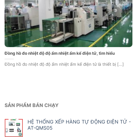
Đồng hồ đo nhiệt độ độ ẩm nhiệt ẩm kế điện tử, tìm hiểu
Đồng hồ đo nhiệt độ độ ẩm nhiệt ẩm kế điện tử là thiết bị [...]
SẢN PHẨM BÁN CHẠY
HỆ THỐNG XẾP HÀNG TỰ ĐỘNG ĐIỆN TỬ -
AT-QMS05