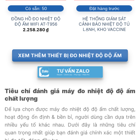
Có sẵn:
50
Đặt hàng trước
ĐỒNG HỒ ĐO NHIỆT ĐỘ
HỆ THỐNG GIÁM SÁT
ĐỘ ẨM WIFI AT-T956
CẢNH BÁO NHIỆT ĐỘ TỦ
LẠNH, KHO VACCINE
2.258.280
₫
XEM THÊM THIẾT BỊ ĐO NHIỆT ĐỘ ĐỘ ẨM
Tiêu chí đánh giá máy đo nhiệt độ độ ẩm
chất lượng
Để lựa chọn được máy đo nhiệt độ độ ẩm chất lượng,
hoạt động ổn định & bền bỉ, người dùng cần dựa trên
nhiều yếu tố khác nhau. Dưới đây là những tiêu chí
quan trọng nhất giúp bạn đánh giá chính xác một thiết