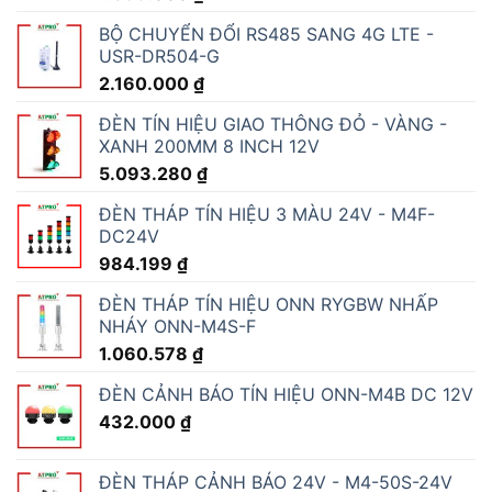
BỘ CHUYỂN ĐỔI RS485 SANG 4G LTE -
USR-DR504-G
2.160.000
₫
ĐÈN TÍN HIỆU GIAO THÔNG ĐỎ - VÀNG -
XANH 200MM 8 INCH 12V
5.093.280
₫
ĐÈN THÁP TÍN HIỆU 3 MÀU 24V - M4F-
DC24V
984.199
₫
ĐÈN THÁP TÍN HIỆU ONN RYGBW NHẤP
NHÁY ONN-M4S-F
1.060.578
₫
ĐÈN CẢNH BÁO TÍN HIỆU ONN-M4B DC 12V
432.000
₫
ĐÈN THÁP CẢNH BÁO 24V - M4-50S-24V