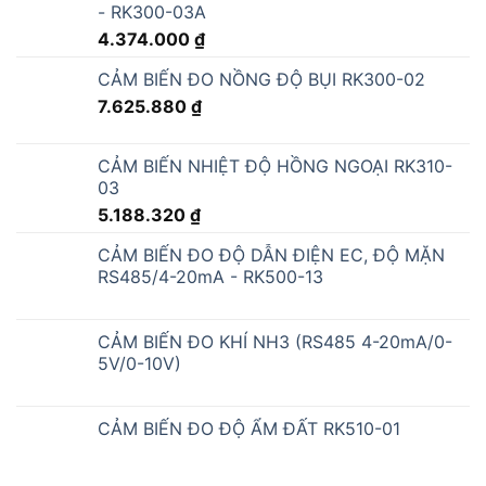
- RK300-03A
4.374.000
₫
CẢM BIẾN ĐO NỒNG ĐỘ BỤI RK300-02
7.625.880
₫
CẢM BIẾN NHIỆT ĐỘ HỒNG NGOẠI RK310-
03
5.188.320
₫
CẢM BIẾN ĐO ĐỘ DẪN ĐIỆN EC, ĐỘ MẶN
RS485/4-20mA - RK500-13
CẢM BIẾN ĐO KHÍ NH3 (RS485 4-20mA/0-
5V/0-10V)
CẢM BIẾN ĐO ĐỘ ẨM ĐẤT RK510-01