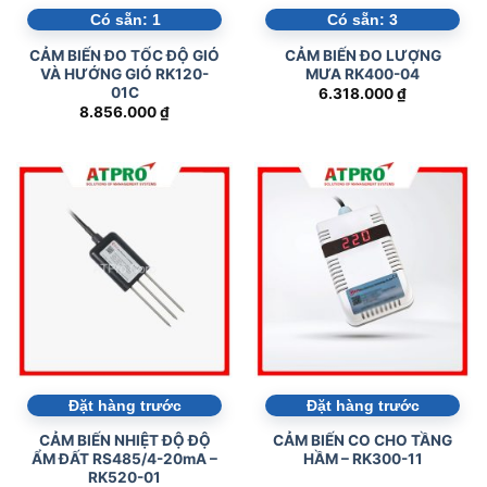
Có sẵn:
1
Có sẵn:
3
CẢM BIẾN ĐO TỐC ĐỘ GIÓ
CẢM BIẾN ĐO LƯỢNG
VÀ HƯỚNG GIÓ RK120-
MƯA RK400-04
01C
6.318.000
₫
8.856.000
₫
Đặt hàng trước
Đặt hàng trước
CẢM BIẾN NHIỆT ĐỘ ĐỘ
CẢM BIẾN CO CHO TẦNG
ẨM ĐẤT RS485/4-20mA –
HẦM – RK300-11
RK520-01