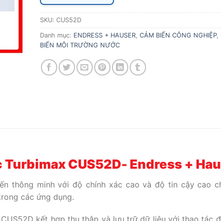
SKU:
CUS52D
Danh mục:
ENDRESS + HAUSER
,
CẢM BIẾN CÔNG NGHIỆP
,
BIẾN MÔI TRƯỜNG NƯỚC
ục Turbimax CUS52D- Endress + Ha
ến thông minh với độ chính xác cao và độ tin cậy cao 
 trong các ứng dụng.
US52D kết hợp thu thập và lưu trữ dữ liệu với thao tác đ