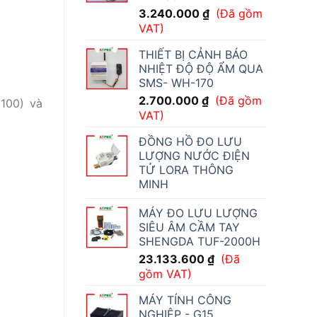
3.240.000
₫
(Đã gồm
VAT)
THIẾT BỊ CẢNH BÁO
NHIỆT ĐỘ ĐỘ ẨM QUA
SMS- WH-170
2.700.000
₫
(Đã gồm
 100) và
VAT)
ĐỒNG HỒ ĐO LƯU
LƯỢNG NƯỚC ĐIỆN
TỬ LORA THÔNG
MINH
MÁY ĐO LƯU LƯỢNG
SIÊU ÂM CẦM TAY
SHENGDA TUF-2000H
23.133.600
₫
(Đã
gồm VAT)
MÁY TÍNH CÔNG
NGHIỆP - G15