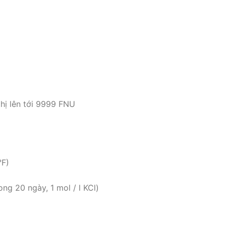
thị lên tới 9999 FNU
°F)
ong 20 ngày, 1 mol / l KCl)