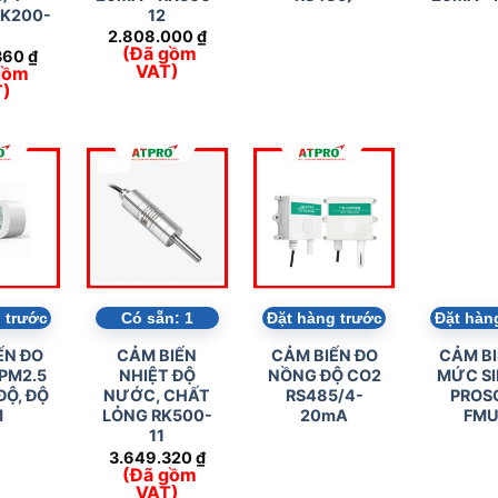
RK200-
12
7
2.808.000
₫
(Đã gồm
360
₫
VAT)
gồm
T)
 trước
Có sẵn:
1
Đặt hàng trước
Đặt hàn
ẾN ĐO
CẢM BIẾN
CẢM BIẾN ĐO
CẢM BI
 PM2.5
NHIỆT ĐỘ
NỒNG ĐỘ CO2
MỨC SI
ĐỘ, ĐỘ
NƯỚC, CHẤT
RS485/4-
PROS
M
LỎNG RK500-
20mA
FMU
11
3.649.320
₫
(Đã gồm
VAT)