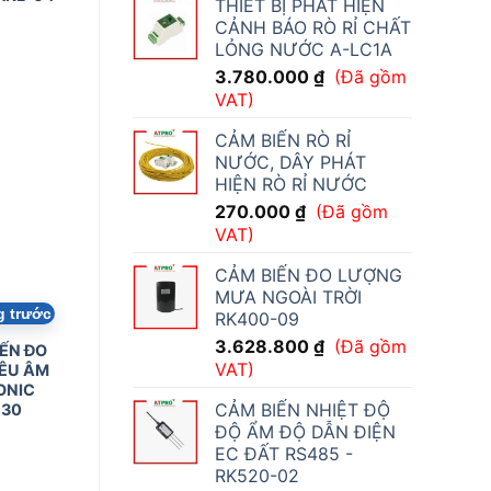
THIẾT BỊ PHÁT HIỆN
CẢNH BÁO RÒ RỈ CHẤT
LỎNG NƯỚC A-LC1A
3.780.000
₫
(Đã gồm
VAT)
CẢM BIẾN RÒ RỈ
NƯỚC, DÂY PHÁT
HIỆN RÒ RỈ NƯỚC
270.000
₫
(Đã gồm
VAT)
CẢM BIẾN ĐO LƯỢNG
MƯA NGOÀI TRỜI
g trước
RK400-09
3.628.800
₫
(Đã gồm
ẾN ĐO
VAT)
ÊU ÂM
ONIC
CẢM BIẾN NHIỆT ĐỘ
30
ĐỘ ẨM ĐỘ DẪN ĐIỆN
EC ĐẤT RS485 -
RK520-02