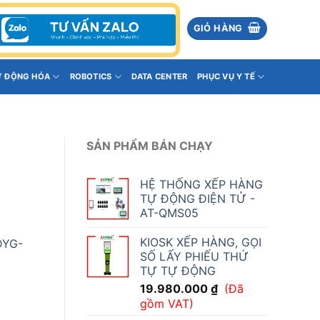
GIỎ HÀNG
Ự ĐỘNG HÓA
ROBOTICS
DATA CENTER
PHỤC VỤ Y TẾ
SẢN PHẨM BÁN CHẠY
HỆ THỐNG XẾP HÀNG
TỰ ĐỘNG ĐIỆN TỬ -
AT-QMS05
KIOSK XẾP HÀNG, GỌI
DYG-
SỐ LẤY PHIẾU THỨ
TỰ TỰ ĐỘNG
19.980.000
₫
(Đã
gồm VAT)