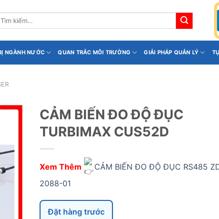
ìm
iếm:
 BỊ NGÀNH NƯỚC
QUAN TRẮC MÔI TRƯỜNG
GIẢI PHÁP QUẢN LÝ
T
SER
CẢM BIẾN ĐO ĐỘ ĐỤC
TURBIMAX CUS52D
Xem Thêm
CẢM BIẾN ĐO ĐỘ ĐỤC RS485 Z
2088-01
Đặt hàng trước