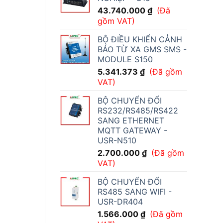
43.740.000
₫
(Đã
gồm VAT)
BỘ ĐIỀU KHIỂN CẢNH
BÁO TỪ XA GMS SMS -
MODULE S150
5.341.373
₫
(Đã gồm
VAT)
BỘ CHUYỂN ĐỔI
RS232/RS485/RS422
SANG ETHERNET
MQTT GATEWAY -
USR-N510
2.700.000
₫
(Đã gồm
VAT)
BỘ CHUYỂN ĐỔI
RS485 SANG WIFI -
USR-DR404
1.566.000
₫
(Đã gồm