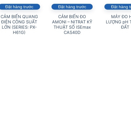
Đặt hàng trước
Đặt hàng trước
Đặt hàng 
CẢM BIẾN QUANG
CẢM BIẾN ĐO
MÁY ĐO 
ĐIỆN CÔNG SUẤT
AMONI – NITRAT KỸ
LƯỢNG pH 
LỚN (SERIES: PX-
THUẬT SỐ ISEmax
ĐẤT
H61G)
CAS40D