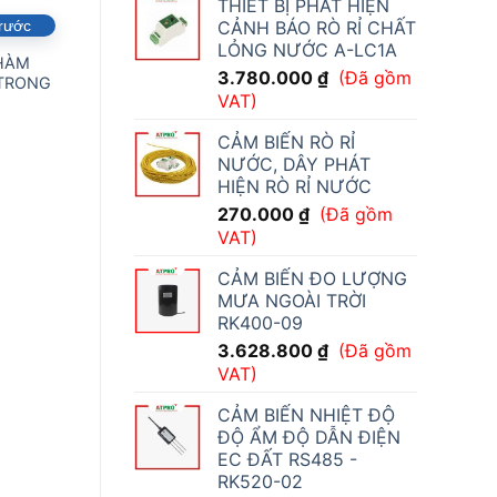
THIẾT BỊ PHÁT HIỆN
CẢNH BÁO RÒ RỈ CHẤT
trước
Đặt hàng trước
Đặt hàng trước
LỎNG NƯỚC A-LC1A
HÀM
CẢM BIẾN ĐO
CẢM BIẾN TỪ
3.780.000
₫
(Đã gồm
TRONG
ĐƯỜNG KÍNH KỸ
AUTONICS (MÃ:
VAT)
THUẬT SỐ (SERIES:
PRT30 -15DO)
LS-7070)
(Đã
756.000
₫
CẢM BIẾN RÒ RỈ
gồm VAT)
NƯỚC, DÂY PHÁT
HIỆN RÒ RỈ NƯỚC
270.000
₫
(Đã gồm
VAT)
CẢM BIẾN ĐO LƯỢNG
MƯA NGOÀI TRỜI
RK400-09
3.628.800
₫
(Đã gồm
VAT)
CẢM BIẾN NHIỆT ĐỘ
ĐỘ ẨM ĐỘ DẪN ĐIỆN
EC ĐẤT RS485 -
RK520-02