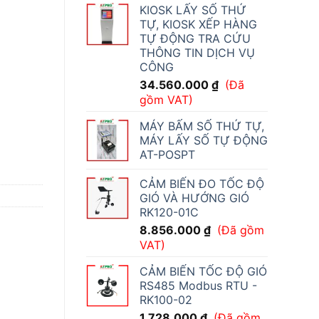
KIOSK LẤY SỐ THỨ
TỰ, KIOSK XẾP HÀNG
TỰ ĐỘNG TRA CỨU
THÔNG TIN DỊCH VỤ
CÔNG
34.560.000
₫
(Đã
gồm VAT)
MÁY BẤM SỐ THỨ TỰ,
MÁY LẤY SỐ TỰ ĐỘNG
AT-POSPT
CẢM BIẾN ĐO TỐC ĐỘ
GIÓ VÀ HƯỚNG GIÓ
RK120-01C
8.856.000
₫
(Đã gồm
VAT)
CẢM BIẾN TỐC ĐỘ GIÓ
RS485 Modbus RTU -
RK100-02
1.728.000
₫
(Đã gồm