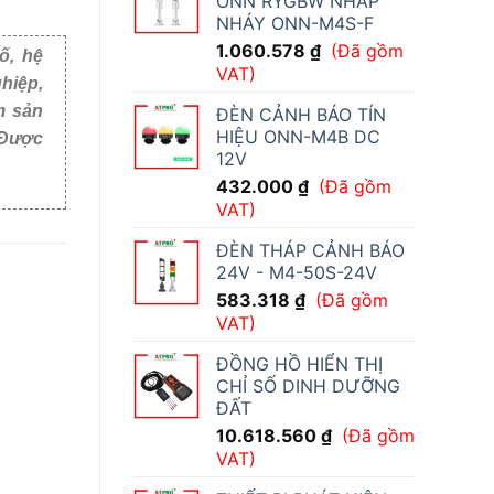
ONN RYGBW NHẤP
NHÁY ONN-M4S-F
1.060.578
₫
(Đã gồm
ố, hệ
VAT)
hiệp,
m sản
ĐÈN CẢNH BÁO TÍN
HIỆU ONN-M4B DC
i Việt
12V
432.000
₫
(Đã gồm
VAT)
ĐÈN THÁP CẢNH BÁO
24V - M4-50S-24V
583.318
₫
(Đã gồm
VAT)
ĐỒNG HỒ HIỂN THỊ
CHỈ SỐ DINH DƯỠNG
ĐẤT
10.618.560
₫
(Đã gồm
VAT)