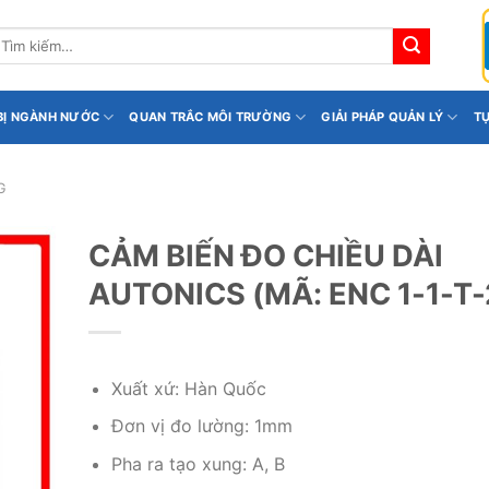
ìm
iếm:
 BỊ NGÀNH NƯỚC
QUAN TRẮC MÔI TRƯỜNG
GIẢI PHÁP QUẢN LÝ
T
G
CẢM BIẾN ĐO CHIỀU DÀI
AUTONICS (MÃ: ENC 1-1-T-
Xuất xứ: Hàn Quốc
Đơn vị đo lường: 1mm
Pha ra tạo xung: A, B