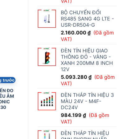
VAT)
BỘ CHUYỂN ĐỔI
RS485 SANG 4G LTE -
USR-DR504-G
2.160.000
₫
(Đã gồm
VAT)
ĐÈN TÍN HIỆU GIAO
THÔNG ĐỎ - VÀNG -
XANH 200MM 8 INCH
12V
5.093.280
₫
(Đã gồm
g trước
VAT)
ẾN ĐO
ĐÈN THÁP TÍN HIỆU 3
ÊU ÂM
MÀU 24V - M4F-
ONIC
DC24V
30
984.199
₫
(Đã gồm
VAT)
ĐÈN THÁP TÍN HIỆU