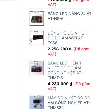
VAT)
BẢNG LED NĂNG SUẤT
AT-NS-6
ĐỒNG HỒ ĐO NHIỆT
ĐỘ ĐỘ ẨM WIFI AT-
T956
2.258.280
₫
(Đã gồm
VAT)
BẢNG LED HIỂN THỊ
NHIỆT ĐỘ ĐỘ ẨM
CÔNG NGHIỆP AT-
THMT-S
4.233.600
₫
(Đã gồm
VAT)
MÁY ĐO NHIỆT ĐỘ ĐỘ
ẨM CÔNG NGHIỆP AT-
THMS3.1