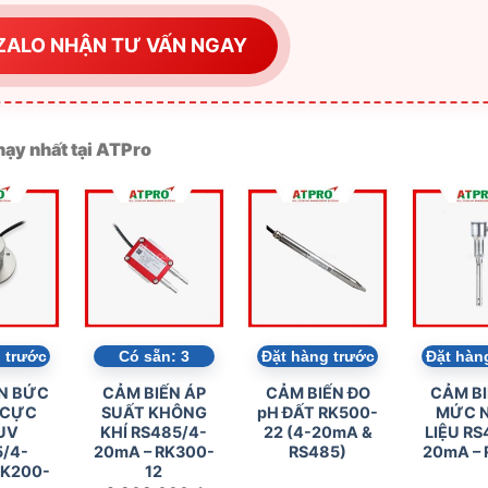
ZALO NHẬN TƯ VẤN NGAY
ạy nhất tại ATPro
 trước
Có sẵn:
3
Đặt hàng trước
Đặt hàn
N BỨC
CẢM BIẾN ÁP
CẢM BIẾN ĐO
CẢM BI
 CỰC
SUẤT KHÔNG
pH ĐẤT RK500-
MỨC N
UV
KHÍ RS485/4-
22 (4-20mA &
LIỆU RS
/4-
20mA – RK300-
RS485)
20mA – 
RK200-
12