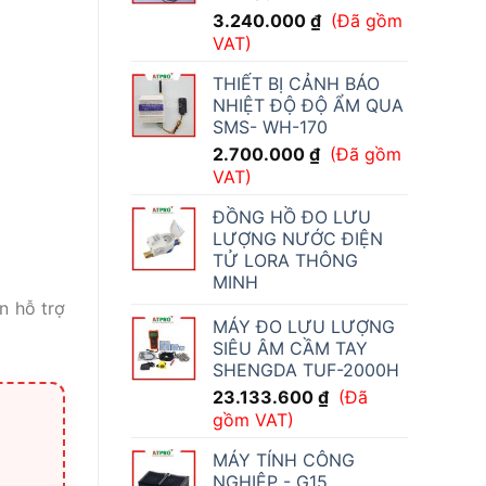
3.240.000
₫
(Đã gồm
VAT)
THIẾT BỊ CẢNH BÁO
NHIỆT ĐỘ ĐỘ ẨM QUA
SMS- WH-170
2.700.000
₫
(Đã gồm
VAT)
ĐỒNG HỒ ĐO LƯU
LƯỢNG NƯỚC ĐIỆN
TỬ LORA THÔNG
MINH
n hỗ trợ
MÁY ĐO LƯU LƯỢNG
SIÊU ÂM CẦM TAY
SHENGDA TUF-2000H
23.133.600
₫
(Đã
gồm VAT)
MÁY TÍNH CÔNG
NGHIỆP - G15