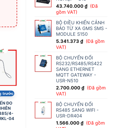
43.740.000
₫
(Đã
gồm VAT)
BỘ ĐIỀU KHIỂN CẢNH
BÁO TỪ XA GMS SMS -
MODULE S150
5.341.373
₫
(Đã gồm
VAT)
BỘ CHUYỂN ĐỔI
RS232/RS485/RS422
SANG ETHERNET
MQTT GATEWAY -
USR-N510
2.700.000
₫
(Đã gồm
VAT)
g trước
ẾN ĐO
BỘ CHUYỂN ĐỔI
HIÊN
RS485 SANG WIFI -
485/4-
USR-DR404
RKL-04
1.566.000
₫
(Đã gồm