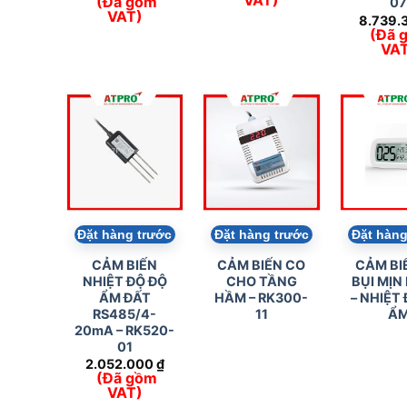
(Đã gồm
0
VAT)
8.739.
(Đã 
VA
Đặt hàng trước
Đặt hàng trước
Đặt hàng
CẢM BIẾN
CẢM BIẾN CO
CẢM BI
NHIỆT ĐỘ ĐỘ
CHO TẦNG
BỤI MỊN
ẨM ĐẤT
HẦM – RK300-
– NHIỆT 
RS485/4-
11
Ẩ
20mA – RK520-
01
2.052.000
₫
(Đã gồm
VAT)