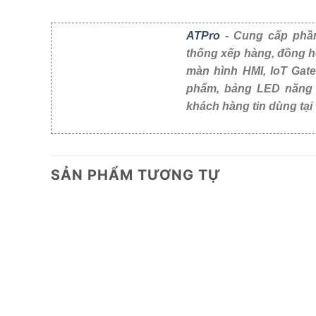
ATPro
- Cung cấp phần
thống xếp hàng, đồng h
màn hình HMI, IoT Gat
phẩm, bảng LED năng suất, cảm biến công nghiệp
Nam.
SẢN PHẨM TƯƠNG TỰ