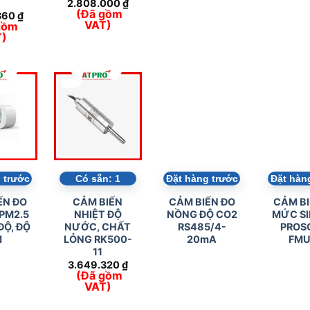
7
2.808.000
₫
(Đã gồm
360
₫
VAT)
gồm
T)
 trước
Có sẵn:
1
Đặt hàng trước
Đặt hàn
ẾN ĐO
CẢM BIẾN
CẢM BIẾN ĐO
CẢM BI
 PM2.5
NHIỆT ĐỘ
NỒNG ĐỘ CO2
MỨC SI
ĐỘ, ĐỘ
NƯỚC, CHẤT
RS485/4-
PROS
M
LỎNG RK500-
20mA
FMU
11
3.649.320
₫
(Đã gồm
VAT)