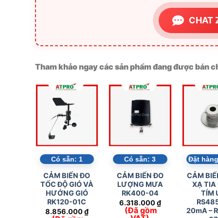
CHAT 
Tham khảo ngay các sản phẩm đang được bán ch
Có sẵn:
1
Có sẵn:
3
Đặt hàng
CẢM BIẾN ĐO
CẢM BIẾN ĐO
CẢM BIẾ
TỐC ĐỘ GIÓ VÀ
LƯỢNG MƯA
XẠ TIA
HƯỚNG GIÓ
RK400-04
TÍM 
RK120-01C
RS485
6.318.000
₫
(Đã gồm
20mA – 
8.856.000
₫
VAT)