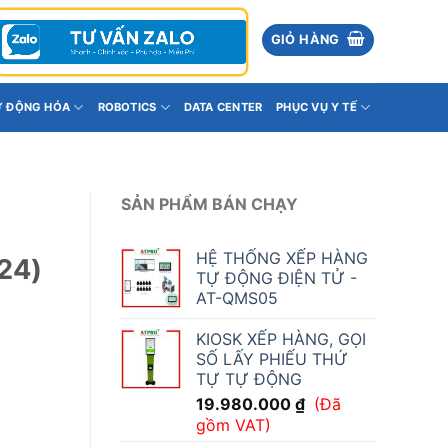
GIỎ HÀNG
Ự ĐỘNG HÓA
ROBOTICS
DATA CENTER
PHỤC VỤ Y TẾ
SẢN PHẨM BÁN CHẠY
HỆ THỐNG XẾP HÀNG
24)
TỰ ĐỘNG ĐIỆN TỬ -
AT-QMS05
KIOSK XẾP HÀNG, GỌI
SỐ LẤY PHIẾU THỨ
TỰ TỰ ĐỘNG
19.980.000
₫
(Đã
gồm VAT)