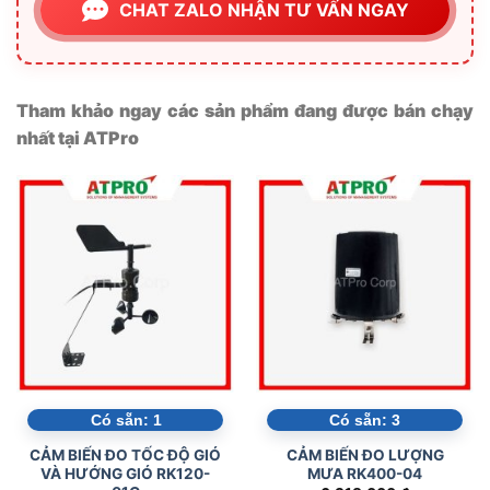
CHAT ZALO NHẬN TƯ VẤN NGAY
Tham khảo ngay các sản phẩm đang được bán chạy
nhất tại ATPro
Có sẵn:
1
Có sẵn:
3
CẢM BIẾN ĐO TỐC ĐỘ GIÓ
CẢM BIẾN ĐO LƯỢNG
VÀ HƯỚNG GIÓ RK120-
MƯA RK400-04