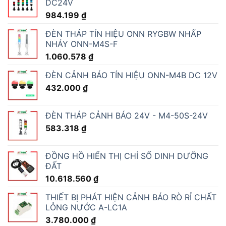
DC24V
984.199
₫
ĐÈN THÁP TÍN HIỆU ONN RYGBW NHẤP
NHÁY ONN-M4S-F
1.060.578
₫
ĐÈN CẢNH BÁO TÍN HIỆU ONN-M4B DC 12V
432.000
₫
ĐÈN THÁP CẢNH BÁO 24V - M4-50S-24V
583.318
₫
ĐỒNG HỒ HIỂN THỊ CHỈ SỐ DINH DƯỠNG
ĐẤT
10.618.560
₫
THIẾT BỊ PHÁT HIỆN CẢNH BÁO RÒ RỈ CHẤT
LỎNG NƯỚC A-LC1A
3.780.000
₫