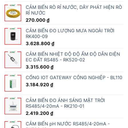
CẢM BIẾN RÒ RỈ NƯỚC, DÂY PHÁT HIỆN RÒ
RỈ NƯỚC
270.000
₫
CẢM BIẾN ĐO LƯỢNG MƯA NGOÀI TRỜI
RK400-09
3.628.800
₫
CẢM BIẾN NHIỆT ĐỘ ĐỘ ẨM ĐỘ DẪN ĐIỆN
EC ĐẤT RS485 - RK520-02
3.315.600
₫
CỔNG IOT GATEWAY CÔNG NGHIỆP - BL110
3.184.920
₫
CẢM BIẾN ĐO ÁNH SÁNG MẶT TRỜI
RS485/4-20mA - RK210-01
2.419.200
₫
CẢM BIẾN pH NƯỚC RS485/4-20mA -