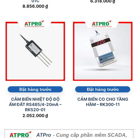
01C
6.318.000
₫
8.856.000
₫
Đặt hàng trước
Đặt hàng trước
CẢM BIẾN NHIỆT ĐỘ ĐỘ
CẢM BIẾN CO CHO TẦNG
ẨM ĐẤT RS485/4-20mA –
HẦM – RK300-11
RK520-01
2.052.000
₫
ATPro
- Cung cấp phần mềm SCADA,