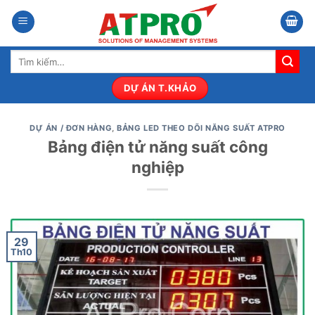
Bỏ
qua
nội
Tìm
dung
kiếm:
DỰ ÁN T.KHẢO
DỰ ÁN / ĐƠN HÀNG
,
BẢNG LED THEO DÕI NĂNG SUẤT ATPRO
Bảng điện tử năng suất công
nghiệp
29
Th10