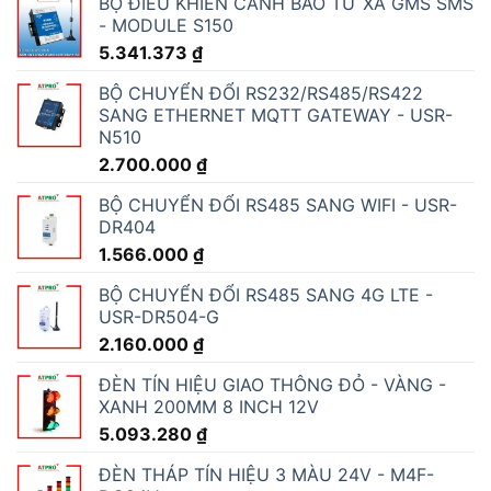
BỘ ĐIỀU KHIỂN CẢNH BÁO TỪ XA GMS SMS
- MODULE S150
5.341.373
₫
BỘ CHUYỂN ĐỔI RS232/RS485/RS422
SANG ETHERNET MQTT GATEWAY - USR-
N510
2.700.000
₫
BỘ CHUYỂN ĐỔI RS485 SANG WIFI - USR-
DR404
1.566.000
₫
BỘ CHUYỂN ĐỔI RS485 SANG 4G LTE -
USR-DR504-G
2.160.000
₫
ĐÈN TÍN HIỆU GIAO THÔNG ĐỎ - VÀNG -
XANH 200MM 8 INCH 12V
5.093.280
₫
ĐÈN THÁP TÍN HIỆU 3 MÀU 24V - M4F-