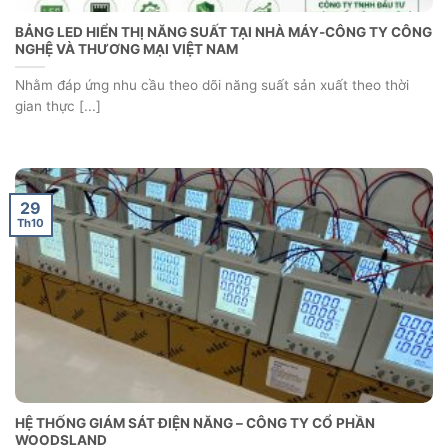
BẢNG LED HIỂN THỊ NĂNG SUẤT TẠI NHÀ MÁY-CÔNG TY CÔNG
NGHỆ VÀ THƯƠNG MẠI VIỆT NAM
Nhằm đáp ứng nhu cầu theo dõi năng suất sản xuất theo thời
gian thực [...]
29
Th10
HỆ THỐNG GIÁM SÁT ĐIỆN NĂNG – CÔNG TY CỔ PHẦN
WOODSLAND