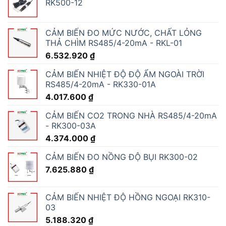
RK500-12
CẢM BIẾN ĐO MỨC NƯỚC, CHẤT LỎNG
THẢ CHÌM RS485/4-20mA - RKL-01
6.532.920
₫
CẢM BIẾN NHIỆT ĐỘ ĐỘ ẨM NGOÀI TRỜI
RS485/4-20mA - RK330-01A
4.017.600
₫
CẢM BIẾN CO2 TRONG NHÀ RS485/4-20mA
- RK300-03A
4.374.000
₫
CẢM BIẾN ĐO NỒNG ĐỘ BỤI RK300-02
7.625.880
₫
CẢM BIẾN NHIỆT ĐỘ HỒNG NGOẠI RK310-
03
5.188.320
₫