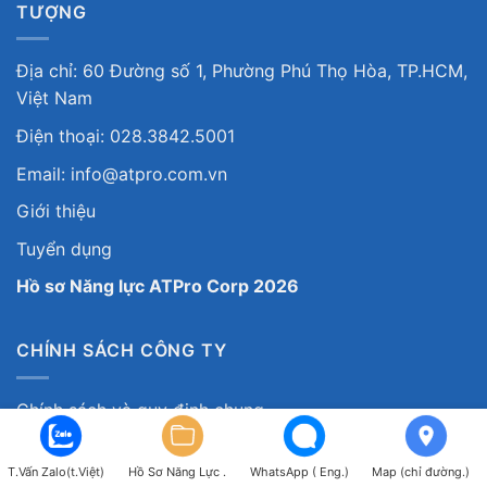
TƯỢNG
Địa chỉ: 60 Đường số 1, Phường Phú Thọ Hòa, TP.HCM,
Việt Nam
Điện thoại: 028.3842.5001
Email: info@atpro.com.vn
Giới thiệu
Tuyển dụng
Hồ sơ Năng lực ATPro Corp 2026
CHÍNH SÁCH CÔNG TY
Chính sách và quy định chung
Chính sách bảo mật thông tin
T.Vấn Zalo(t.Việt)
Hồ Sơ Năng Lực .
WhatsApp ( Eng.)
Map (chỉ đường.)