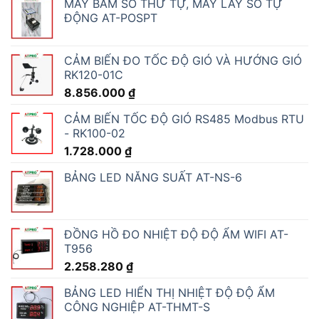
MÁY BẤM SỐ THỨ TỰ, MÁY LẤY SỐ TỰ
ĐỘNG AT-POSPT
CẢM BIẾN ĐO TỐC ĐỘ GIÓ VÀ HƯỚNG GIÓ
RK120-01C
8.856.000
₫
CẢM BIẾN TỐC ĐỘ GIÓ RS485 Modbus RTU
- RK100-02
1.728.000
₫
BẢNG LED NĂNG SUẤT AT-NS-6
ĐỒNG HỒ ĐO NHIỆT ĐỘ ĐỘ ẨM WIFI AT-
T956
2.258.280
₫
BẢNG LED HIỂN THỊ NHIỆT ĐỘ ĐỘ ẨM
CÔNG NGHIỆP AT-THMT-S