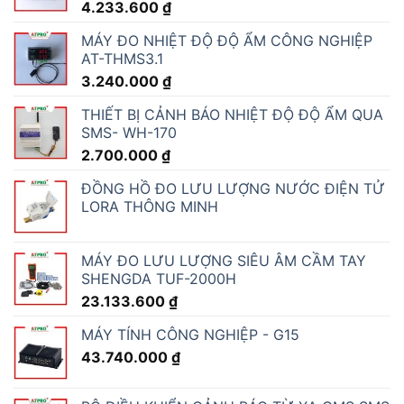
4.233.600
₫
MÁY ĐO NHIỆT ĐỘ ĐỘ ẨM CÔNG NGHIỆP
AT-THMS3.1
3.240.000
₫
THIẾT BỊ CẢNH BÁO NHIỆT ĐỘ ĐỘ ẨM QUA
SMS- WH-170
2.700.000
₫
ĐỒNG HỒ ĐO LƯU LƯỢNG NƯỚC ĐIỆN TỬ
LORA THÔNG MINH
MÁY ĐO LƯU LƯỢNG SIÊU ÂM CẦM TAY
SHENGDA TUF-2000H
23.133.600
₫
MÁY TÍNH CÔNG NGHIỆP - G15
43.740.000
₫