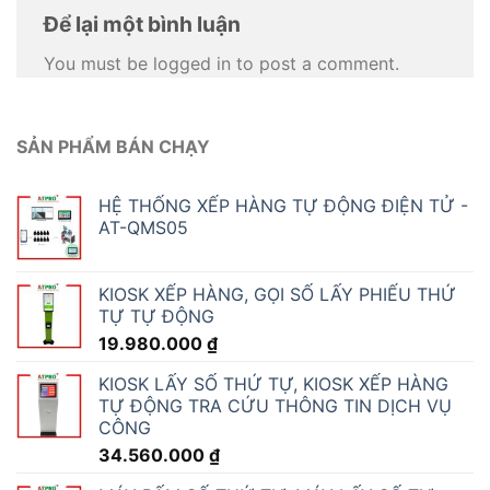
Để lại một bình luận
You must be logged in to post a comment.
SẢN PHẨM BÁN CHẠY
HỆ THỐNG XẾP HÀNG TỰ ĐỘNG ĐIỆN TỬ -
AT-QMS05
KIOSK XẾP HÀNG, GỌI SỐ LẤY PHIẾU THỨ
TỰ TỰ ĐỘNG
19.980.000
₫
KIOSK LẤY SỐ THỨ TỰ, KIOSK XẾP HÀNG
TỰ ĐỘNG TRA CỨU THÔNG TIN DỊCH VỤ
CÔNG
34.560.000
₫