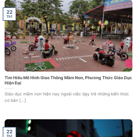
22
Th1
Tìm Hiểu Mô Hình Giao Thông Mầm Non, Phương Thức Giáo Dục
Hiện Đại
Giáo dục mầm non hiện nay ngoài việc dạy trẻ những kiến thức
cơ bản [...]
22
Th1