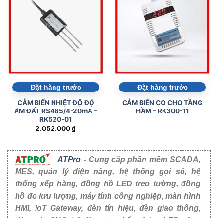
Đặt hàng trước
Đặt hàng trước
CẢM BIẾN NHIỆT ĐỘ ĐỘ
CẢM BIẾN CO CHO TẦNG
ẨM ĐẤT RS485/4-20mA –
HẦM – RK300-11
RK520-01
2.052.000
₫
ATPro
- Cung cấp phần mềm SCADA,
MES, quản lý điện năng, hệ thống gọi số, hệ
thống xếp hàng, đồng hồ LED treo tường, đồng
hồ đo lưu lượng, máy tính công nghiệp, màn hình
HMI, IoT Gateway, đèn tín hiệu, đèn giao thông,