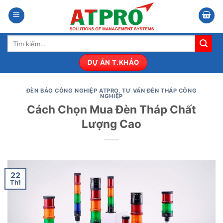
Bỏ
qua
nội
Tìm
dung
kiếm:
DỰ ÁN T.KHẢO
ĐÈN BÁO CÔNG NGHIỆP ATPRO
,
TƯ VẤN ĐÈN THÁP CÔNG
NGHIỆP
Cách Chọn Mua Đèn Tháp Chất
Lượng Cao
22
Th1