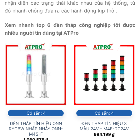
nhận diện các trạng thái khác nhau của hệ thống, từ
đó nhanh chóng đưa ra các hành động kịp thời.
Xem nhanh top 6 đèn tháp công nghiệp tốt được
nhiều người tin dùng tại ATPro
Có sẵn:
4
Có sẵn:
4
ĐÈN THÁP TÍN HIỆU ONN
ĐÈN THÁP TÍN HIỆU 3
RYGBW NHẤP NHÁY ONN-
MÀU 24V – M4F-DC24V
M4S-F
984.199
₫
1.060.578
₫