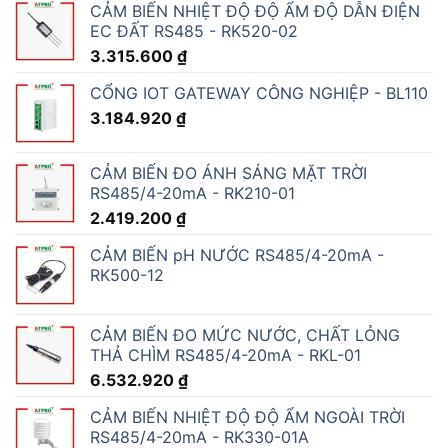
CẢM BIẾN NHIỆT ĐỘ ĐỘ ẨM ĐỘ DẪN ĐIỆN
EC ĐẤT RS485 - RK520-02
3.315.600
₫
CỔNG IOT GATEWAY CÔNG NGHIỆP - BL110
3.184.920
₫
CẢM BIẾN ĐO ÁNH SÁNG MẶT TRỜI
RS485/4-20mA - RK210-01
2.419.200
₫
CẢM BIẾN pH NƯỚC RS485/4-20mA -
RK500-12
CẢM BIẾN ĐO MỨC NƯỚC, CHẤT LỎNG
THẢ CHÌM RS485/4-20mA - RKL-01
6.532.920
₫
CẢM BIẾN NHIỆT ĐỘ ĐỘ ẨM NGOÀI TRỜI
RS485/4-20mA - RK330-01A