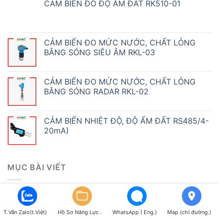
CẢM BIẾN ĐO ĐỘ ẨM ĐẤT RK510-01
CẢM BIẾN ĐO MỨC NƯỚC, CHẤT LỎNG
BẰNG SÓNG SIÊU ÂM RKL-03
CẢM BIẾN ĐO MỨC NƯỚC, CHẤT LỎNG
BẰNG SÓNG RADAR RKL-02
CẢM BIẾN NHIỆT ĐỘ, ĐỘ ẨM ĐẤT RS485/4-
20mA)
MỤC BÀI VIẾT
BẢNG LED THEO DÕI NĂNG SUẤT ATPro
T.Vấn Zalo(t.Việt)
Hồ Sơ Năng Lực .
WhatsApp ( Eng.)
Map (chỉ đường.)
BỘ ĐẾM SẢN PHẨM