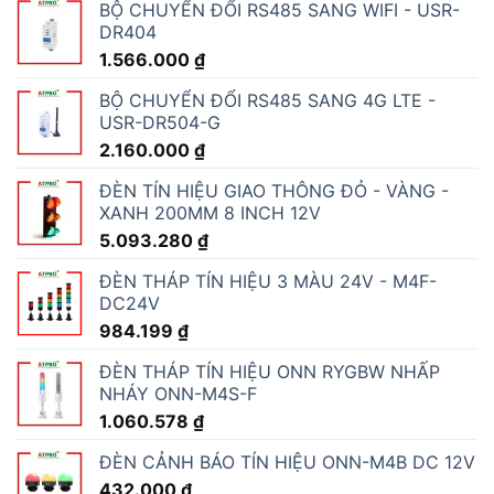
BỘ CHUYỂN ĐỔI RS485 SANG WIFI - USR-
DR404
1.566.000
₫
BỘ CHUYỂN ĐỔI RS485 SANG 4G LTE -
USR-DR504-G
2.160.000
₫
ĐÈN TÍN HIỆU GIAO THÔNG ĐỎ - VÀNG -
XANH 200MM 8 INCH 12V
5.093.280
₫
ĐÈN THÁP TÍN HIỆU 3 MÀU 24V - M4F-
DC24V
984.199
₫
ĐÈN THÁP TÍN HIỆU ONN RYGBW NHẤP
NHÁY ONN-M4S-F
1.060.578
₫
ĐÈN CẢNH BÁO TÍN HIỆU ONN-M4B DC 12V
432.000
₫