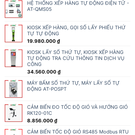
HỆ THỐNG XẾP HÀNG TỰ ĐỘNG ĐIỆN TỬ -
AT-QMS05
KIOSK XẾP HÀNG, GỌI SỐ LẤY PHIẾU THỨ
TỰ TỰ ĐỘNG
19.980.000
₫
KIOSK LẤY SỐ THỨ TỰ, KIOSK XẾP HÀNG
TỰ ĐỘNG TRA CỨU THÔNG TIN DỊCH VỤ
CÔNG
34.560.000
₫
MÁY BẤM SỐ THỨ TỰ, MÁY LẤY SỐ TỰ
ĐỘNG AT-POSPT
CẢM BIẾN ĐO TỐC ĐỘ GIÓ VÀ HƯỚNG GIÓ
RK120-01C
8.856.000
₫
CẢM BIẾN TỐC ĐỘ GIÓ RS485 Modbus RTU