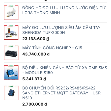
ĐỒNG HỒ ĐO LƯU LƯỢNG NƯỚC ĐIỆN TỬ
LORA THÔNG MINH
MÁY ĐO LƯU LƯỢNG SIÊU ÂM CẦM TAY
SHENGDA TUF-2000H
23.133.600
₫
MÁY TÍNH CÔNG NGHIỆP - G15
43.740.000
₫
BỘ ĐIỀU KHIỂN CẢNH BÁO TỪ XA GMS SMS
- MODULE S150
5.341.373
₫
BỘ CHUYỂN ĐỔI RS232/RS485/RS422
SANG ETHERNET MQTT GATEWAY - USR-
N510
2.700.000
₫