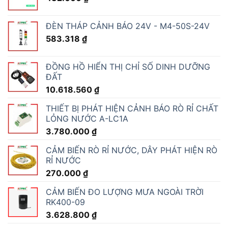
ĐÈN THÁP CẢNH BÁO 24V - M4-50S-24V
583.318
₫
ĐỒNG HỒ HIỂN THỊ CHỈ SỐ DINH DƯỠNG
ĐẤT
10.618.560
₫
THIẾT BỊ PHÁT HIỆN CẢNH BÁO RÒ RỈ CHẤT
LỎNG NƯỚC A-LC1A
3.780.000
₫
CẢM BIẾN RÒ RỈ NƯỚC, DÂY PHÁT HIỆN RÒ
RỈ NƯỚC
270.000
₫
CẢM BIẾN ĐO LƯỢNG MƯA NGOÀI TRỜI
RK400-09
3.628.800
₫