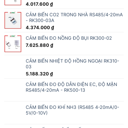
4.017.600
₫
CẢM BIẾN CO2 TRONG NHÀ RS485/4-20mA
- RK300-03A
4.374.000
₫
CẢM BIẾN ĐO NỒNG ĐỘ BỤI RK300-02
7.625.880
₫
CẢM BIẾN NHIỆT ĐỘ HỒNG NGOẠI RK310-
03
5.188.320
₫
CẢM BIẾN ĐO ĐỘ DẪN ĐIỆN EC, ĐỘ MẶN
RS485/4-20mA - RK500-13
CẢM BIẾN ĐO KHÍ NH3 (RS485 4-20mA/0-
5V/0-10V)