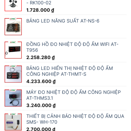
- RK100-02
1.728.000
₫
BẢNG LED NĂNG SUẤT AT-NS-6
ĐỒNG HỒ ĐO NHIỆT ĐỘ ĐỘ ẨM WIFI AT-
T956
2.258.280
₫
BẢNG LED HIỂN THỊ NHIỆT ĐỘ ĐỘ ẨM
CÔNG NGHIỆP AT-THMT-S
4.233.600
₫
MÁY ĐO NHIỆT ĐỘ ĐỘ ẨM CÔNG NGHIỆP
AT-THMS3.1
3.240.000
₫
THIẾT BỊ CẢNH BÁO NHIỆT ĐỘ ĐỘ ẨM QUA
SMS- WH-170
2.700.000
₫