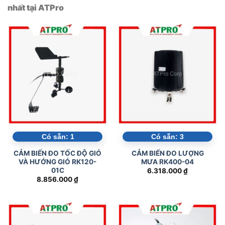
nhất tại ATPro
Có sẵn:
1
Có sẵn:
3
CẢM BIẾN ĐO TỐC ĐỘ GIÓ
CẢM BIẾN ĐO LƯỢNG
VÀ HƯỚNG GIÓ RK120-
MƯA RK400-04
01C
6.318.000
₫
8.856.000
₫