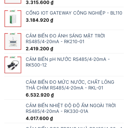
3.315.600
₫
CỔNG IOT GATEWAY CÔNG NGHIỆP - BL110
3.184.920
₫
CẢM BIẾN ĐO ÁNH SÁNG MẶT TRỜI
RS485/4-20mA - RK210-01
2.419.200
₫
CẢM BIẾN pH NƯỚC RS485/4-20mA -
RK500-12
CẢM BIẾN ĐO MỨC NƯỚC, CHẤT LỎNG
THẢ CHÌM RS485/4-20mA - RKL-01
6.532.920
₫
CẢM BIẾN NHIỆT ĐỘ ĐỘ ẨM NGOÀI TRỜI
RS485/4-20mA - RK330-01A
4.017.600
₫