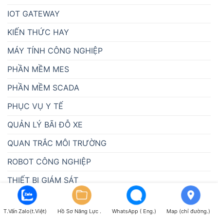
IOT GATEWAY
KIẾN THỨC HAY
MÁY TÍNH CÔNG NGHIỆP
PHẦN MỀM MES
PHẦN MỀM SCADA
PHỤC VỤ Y TẾ
QUẢN LÝ BÃI ĐỖ XE
QUAN TRẮC MÔI TRƯỜNG
ROBOT CÔNG NGHIỆP
THIẾT BỊ GIÁM SÁT
THIẾT BỊ NGÀNH NƯỚC
T.Vấn Zalo(t.Việt)
Hồ Sơ Năng Lực .
WhatsApp ( Eng.)
Map (chỉ đường.)
THÔNG BÁO