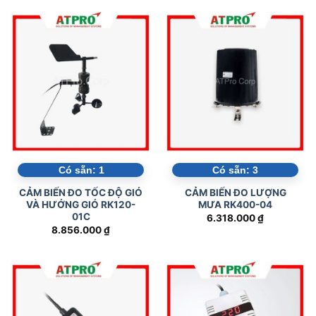
Có sẵn:
1
Có sẵn:
3
CẢM BIẾN ĐO TỐC ĐỘ GIÓ
CẢM BIẾN ĐO LƯỢNG
VÀ HƯỚNG GIÓ RK120-
MƯA RK400-04
01C
6.318.000
₫
8.856.000
₫