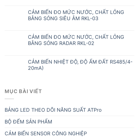
CẢM BIẾN ĐO MỨC NƯỚC, CHẤT LỎNG
BẰNG SÓNG SIÊU ÂM RKL-03
CẢM BIẾN ĐO MỨC NƯỚC, CHẤT LỎNG
BẰNG SÓNG RADAR RKL-02
CẢM BIẾN NHIỆT ĐỘ, ĐỘ ẨM ĐẤT RS485/4-
20mA)
MỤC BÀI VIẾT
BẢNG LED THEO DÕI NĂNG SUẤT ATPro
BỘ ĐẾM SẢN PHẨM
CẢM BIẾN SENSOR CÔNG NGHIỆP