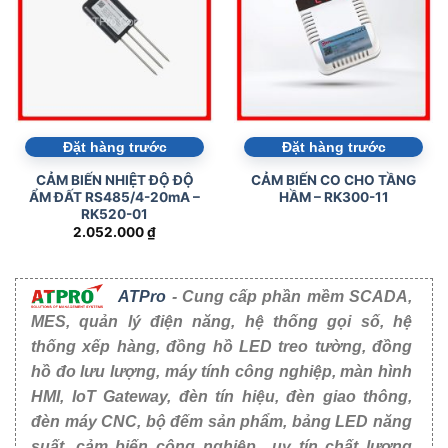
Đặt hàng trước
Đặt hàng trước
CẢM BIẾN NHIỆT ĐỘ ĐỘ
CẢM BIẾN CO CHO TẦNG
ẨM ĐẤT RS485/4-20mA –
HẦM – RK300-11
RK520-01
2.052.000
₫
ATPro
- Cung cấp phần mềm SCADA,
MES, quản lý điện năng, hệ thống gọi số, hệ
thống xếp hàng, đồng hồ LED treo tường, đồng
hồ đo lưu lượng, máy tính công nghiệp, màn hình
HMI, IoT Gateway, đèn tín hiệu, đèn giao thông,
đèn máy CNC, bộ đếm sản phẩm, bảng LED năng
suất, cảm biến công nghiệp,...uy tín chất lượng