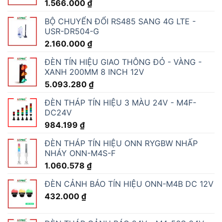
1.566.000
₫
BỘ CHUYỂN ĐỔI RS485 SANG 4G LTE -
USR-DR504-G
2.160.000
₫
ĐÈN TÍN HIỆU GIAO THÔNG ĐỎ - VÀNG -
XANH 200MM 8 INCH 12V
5.093.280
₫
ĐÈN THÁP TÍN HIỆU 3 MÀU 24V - M4F-
DC24V
984.199
₫
ĐÈN THÁP TÍN HIỆU ONN RYGBW NHẤP
NHÁY ONN-M4S-F
1.060.578
₫
ĐÈN CẢNH BÁO TÍN HIỆU ONN-M4B DC 12V
432.000
₫