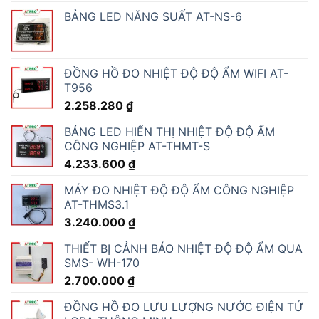
BẢNG LED NĂNG SUẤT AT-NS-6
ĐỒNG HỒ ĐO NHIỆT ĐỘ ĐỘ ẨM WIFI AT-
T956
2.258.280
₫
BẢNG LED HIỂN THỊ NHIỆT ĐỘ ĐỘ ẨM
CÔNG NGHIỆP AT-THMT-S
4.233.600
₫
MÁY ĐO NHIỆT ĐỘ ĐỘ ẨM CÔNG NGHIỆP
AT-THMS3.1
3.240.000
₫
THIẾT BỊ CẢNH BÁO NHIỆT ĐỘ ĐỘ ẨM QUA
SMS- WH-170
2.700.000
₫
ĐỒNG HỒ ĐO LƯU LƯỢNG NƯỚC ĐIỆN TỬ