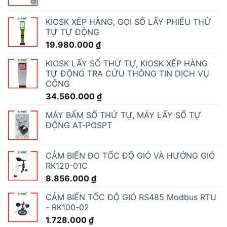
KIOSK XẾP HÀNG, GỌI SỐ LẤY PHIẾU THỨ
TỰ TỰ ĐỘNG
19.980.000
₫
KIOSK LẤY SỐ THỨ TỰ, KIOSK XẾP HÀNG
TỰ ĐỘNG TRA CỨU THÔNG TIN DỊCH VỤ
CÔNG
34.560.000
₫
MÁY BẤM SỐ THỨ TỰ, MÁY LẤY SỐ TỰ
ĐỘNG AT-POSPT
CẢM BIẾN ĐO TỐC ĐỘ GIÓ VÀ HƯỚNG GIÓ
RK120-01C
8.856.000
₫
CẢM BIẾN TỐC ĐỘ GIÓ RS485 Modbus RTU
- RK100-02
1.728.000
₫