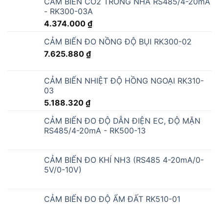
CẢM BIẾN CO2 TRONG NHÀ RS485/4-20mA
- RK300-03A
4.374.000
₫
CẢM BIẾN ĐO NỒNG ĐỘ BỤI RK300-02
7.625.880
₫
CẢM BIẾN NHIỆT ĐỘ HỒNG NGOẠI RK310-
03
5.188.320
₫
CẢM BIẾN ĐO ĐỘ DẪN ĐIỆN EC, ĐỘ MẶN
RS485/4-20mA - RK500-13
CẢM BIẾN ĐO KHÍ NH3 (RS485 4-20mA/0-
5V/0-10V)
CẢM BIẾN ĐO ĐỘ ẨM ĐẤT RK510-01