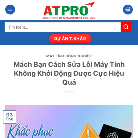
Bỏ
qua
nội
Tìm
dung
kiếm:
DỰ ÁN T.KHẢO
MÁY TÍNH CÔNG NGHIỆP
Mách Bạn Cách Sửa Lỗi Máy Tính
Không Khởi Động Được Cực Hiệu
Quả
03
Th6