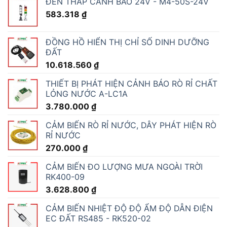
ĐÈN THÁP CẢNH BÁO 24V - M4-50S-24V
583.318
₫
ĐỒNG HỒ HIỂN THỊ CHỈ SỐ DINH DƯỠNG
ĐẤT
10.618.560
₫
THIẾT BỊ PHÁT HIỆN CẢNH BÁO RÒ RỈ CHẤT
LỎNG NƯỚC A-LC1A
3.780.000
₫
CẢM BIẾN RÒ RỈ NƯỚC, DÂY PHÁT HIỆN RÒ
RỈ NƯỚC
270.000
₫
CẢM BIẾN ĐO LƯỢNG MƯA NGOÀI TRỜI
RK400-09
3.628.800
₫
CẢM BIẾN NHIỆT ĐỘ ĐỘ ẨM ĐỘ DẪN ĐIỆN
EC ĐẤT RS485 - RK520-02