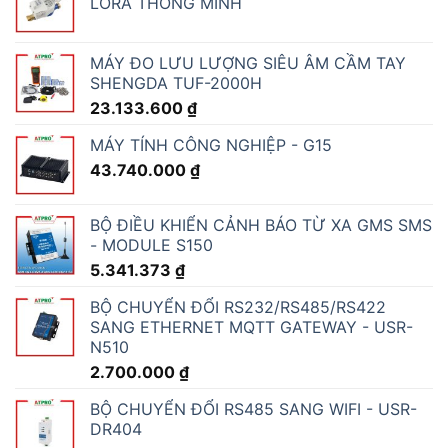
LORA THÔNG MINH
MÁY ĐO LƯU LƯỢNG SIÊU ÂM CẦM TAY
SHENGDA TUF-2000H
23.133.600
₫
MÁY TÍNH CÔNG NGHIỆP - G15
43.740.000
₫
BỘ ĐIỀU KHIỂN CẢNH BÁO TỪ XA GMS SMS
- MODULE S150
5.341.373
₫
BỘ CHUYỂN ĐỔI RS232/RS485/RS422
SANG ETHERNET MQTT GATEWAY - USR-
N510
2.700.000
₫
BỘ CHUYỂN ĐỔI RS485 SANG WIFI - USR-
DR404