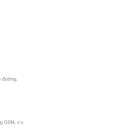
n đường;
g GSM, v.v.