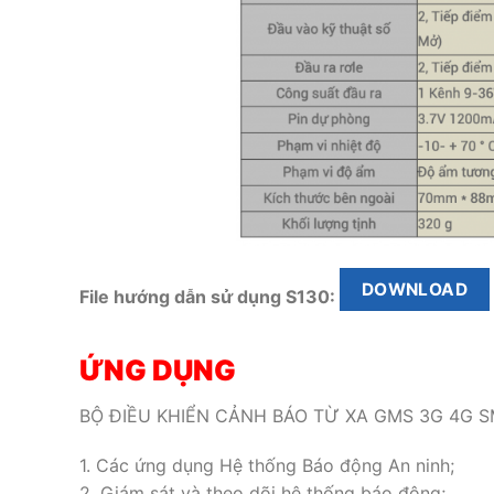
DOWNLOAD
File hướng dẫn sử dụng S130:
ỨNG DỤNG
BỘ ĐIỀU KHIỂN CẢNH BÁO TỪ XA GMS 3G 4G SMS 
1. Các ứng dụng Hệ thống Báo động An ninh;
2. Giám sát và theo dõi hệ thống báo động;