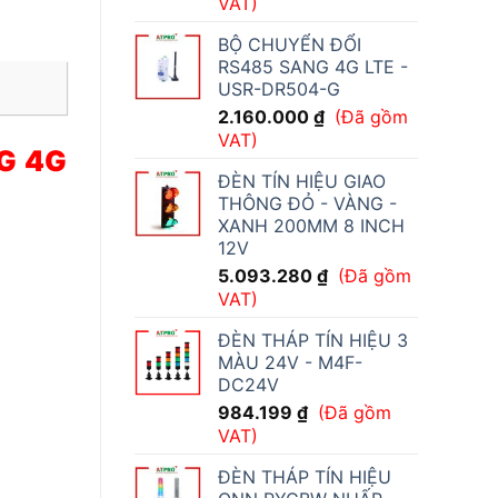
VAT)
BỘ CHUYỂN ĐỔI
RS485 SANG 4G LTE -
USR-DR504-G
2.160.000
₫
(Đã gồm
VAT)
G 4G
ĐÈN TÍN HIỆU GIAO
THÔNG ĐỎ - VÀNG -
XANH 200MM 8 INCH
12V
5.093.280
₫
(Đã gồm
VAT)
ĐÈN THÁP TÍN HIỆU 3
MÀU 24V - M4F-
DC24V
984.199
₫
(Đã gồm
VAT)
ĐÈN THÁP TÍN HIỆU