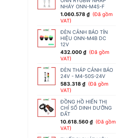
ONN RYGBW NHẤP
NHÁY ONN-M4S-F
1.060.578
₫
(Đã gồm
VAT)
ĐÈN CẢNH BÁO TÍN
HIỆU ONN-M4B DC
12V
432.000
₫
(Đã gồm
VAT)
ĐÈN THÁP CẢNH BÁO
24V - M4-50S-24V
583.318
₫
(Đã gồm
VAT)
ĐỒNG HỒ HIỂN THỊ
CHỈ SỐ DINH DƯỠNG
ĐẤT
10.618.560
₫
(Đã gồm
VAT)