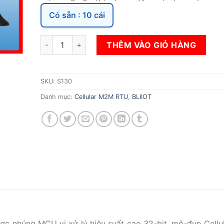
Có sẵn : 10 cái
BỘ ĐIỀU KHIỂN CẢNH BÁO TỪ XA GMS 3G 4G SMS - 
THÊM VÀO GIỎ HÀNG
SKU:
S130
Danh mục:
Cellular M2M RTU
,
BLIIOT
ợc nhúng MCU vi xử lý hiệu suất cao 32-bit, mô-đun Cellu