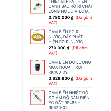
THIẾT BỊ PHÁT HIỆN
CẢNH BÁO RÒ RỈ CHẤT
LỎNG NƯỚC A-LC1A
3.780.000
₫
(Đã gồm
VAT)
CẢM BIẾN RÒ RỈ
NƯỚC, DÂY PHÁT
HIỆN RÒ RỈ NƯỚC
270.000
₫
(Đã gồm
VAT)
CẢM BIẾN ĐO LƯỢNG
MƯA NGOÀI TRỜI
RK400-09
3.628.800
₫
(Đã gồm
VAT)
CẢM BIẾN NHIỆT ĐỘ
ĐỘ ẨM ĐỘ DẪN ĐIỆN
EC ĐẤT RS485 -
RK520-02