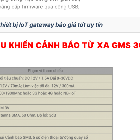
à nâng cấp firmware qua cổng USB;
hiết bị IoT gateway báo giá tốt uy tín
ỀU KHIỂN CẢNH BÁO TỪ XA GMS 3