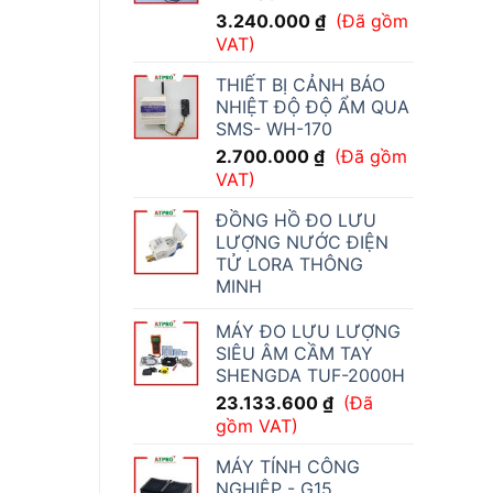
3.240.000
₫
(Đã gồm
VAT)
THIẾT BỊ CẢNH BÁO
NHIỆT ĐỘ ĐỘ ẨM QUA
SMS- WH-170
2.700.000
₫
(Đã gồm
VAT)
ĐỒNG HỒ ĐO LƯU
LƯỢNG NƯỚC ĐIỆN
TỬ LORA THÔNG
MINH
MÁY ĐO LƯU LƯỢNG
SIÊU ÂM CẦM TAY
SHENGDA TUF-2000H
23.133.600
₫
(Đã
gồm VAT)
MÁY TÍNH CÔNG
NGHIỆP - G15