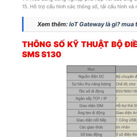
15. Hỗ trợ cấu hình các thông số, tải cấu hình v
Xem thêm:
IoT Gateway là gì? mua t
THÔNG SỐ KỸ THUẬT BỘ ĐI
SMS S130