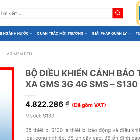
ìm
iếm:
 BỊ NGÀNH NƯỚC
QUAN TRẮC MÔI TRƯỜNG
GIẢI PHÁP QUẢN LÝ
T
LULAR M2M RTU
BỘ ĐIỀU KHIỂN CẢNH BÁO 
XA GMS 3G 4G SMS – S130
4.822.286
₫
(Đã gồm VAT)
Model: S130
Bộ thiết bị S130 là thiết bị báo động và điều khi
loại công nghiệp, độ tin cậy cao, độ ổn định cao