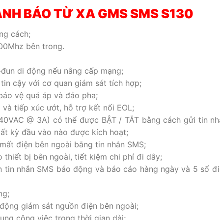
CẢNH BÁO TỪ XA GMS SMS S130
ng cách;
00Mhz bên trong.
-đun di động nếu nâng cấp mạng;
in cậy với cơ quan giám sát tích hợp;
bảo vệ quá áp và đảo pha;
 và tiếp xúc ướt, hỗ trợ kết nối EOL;
(240VAC @ 3A) có thể được BẬT / TẮT bằng cách gửi tin n
bất kỳ đầu vào nào được kích hoạt;
 mất điện bên ngoài bằng tin nhắn SMS;
hiết bị bên ngoài, tiết kiệm chi phí đi dây;
ận tin nhắn SMS báo động và báo cáo hàng ngày và 5 số đi
ng;
 động giám sát nguồn điện bên ngoài;
ng công việc trong thời gian dài;