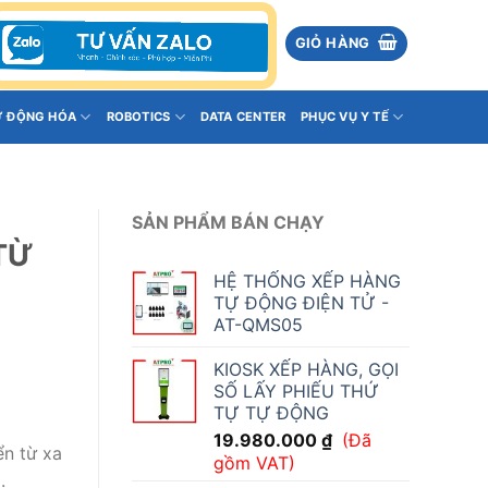
GIỎ HÀNG
Ự ĐỘNG HÓA
ROBOTICS
DATA CENTER
PHỤC VỤ Y TẾ
SẢN PHẨM BÁN CHẠY
TỪ
HỆ THỐNG XẾP HÀNG
TỰ ĐỘNG ĐIỆN TỬ -
AT-QMS05
KIOSK XẾP HÀNG, GỌI
SỐ LẤY PHIẾU THỨ
TỰ TỰ ĐỘNG
19.980.000
₫
(Đã
ển từ xa
gồm VAT)
.