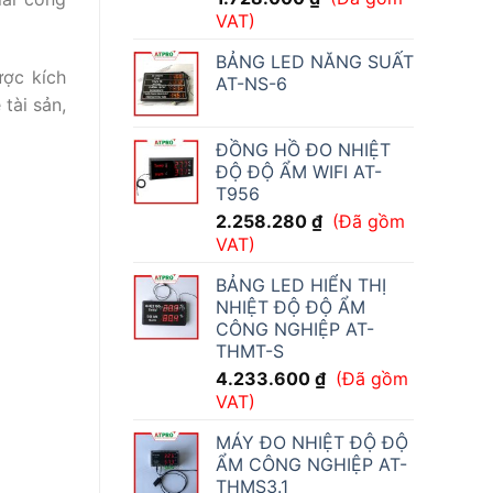
VAT)
BẢNG LED NĂNG SUẤT
ược kích
AT-NS-6
tài sản,
ĐỒNG HỒ ĐO NHIỆT
ĐỘ ĐỘ ẨM WIFI AT-
T956
2.258.280
₫
(Đã gồm
VAT)
BẢNG LED HIỂN THỊ
NHIỆT ĐỘ ĐỘ ẨM
CÔNG NGHIỆP AT-
THMT-S
4.233.600
₫
(Đã gồm
VAT)
MÁY ĐO NHIỆT ĐỘ ĐỘ
ẨM CÔNG NGHIỆP AT-
THMS3.1