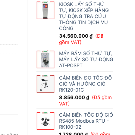
KIOSK LẤY SỐ THỨ
TỰ, KIOSK XẾP HÀNG
TỰ ĐỘNG TRA CỨU
THÔNG TIN DỊCH VỤ
S130 số lượng
CÔNG
34.560.000
₫
(Đã
gồm VAT)
MÁY BẤM SỐ THỨ TỰ,
MÁY LẤY SỐ TỰ ĐỘNG
AT-POSPT
CẢM BIẾN ĐO TỐC ĐỘ
GIÓ VÀ HƯỚNG GIÓ
RK120-01C
8.856.000
₫
(Đã gồm
VAT)
CẢM BIẾN TỐC ĐỘ GIÓ
RS485 Modbus RTU -
RK100-02
1.728.000
₫
(Đã gồm
lar công