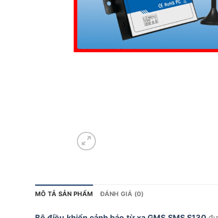
MÔ TẢ SẢN PHẨM
ĐÁNH GIÁ (0)
Bộ điều khiển cảnh báo từ xa GMS SMS S130
đư