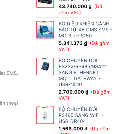
43.740.000
₫
(Đã
gồm VAT)
BỘ ĐIỀU KHIỂN CẢNH
BÁO TỪ XA GMS SMS -
MODULE S150
5.341.373
₫
(Đã gồm
VAT)
BỘ CHUYỂN ĐỔI
RS232/RS485/RS422
SANG ETHERNET
hắn SMS,
MQTT GATEWAY -
USR-N510
2.700.000
₫
(Đã gồm
VAT)
ện thoại
BỘ CHUYỂN ĐỔI
RS485 SANG WIFI -
USR-DR404
1.566.000
₫
(Đã gồm