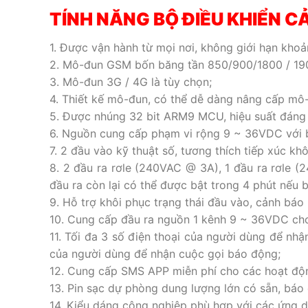
TÍNH NĂNG BỘ ĐIỀU KHIỂN 
1. Được vận hành từ mọi nơi, không giới hạn khoả
2. Mô-đun GSM bốn băng tần 850/900/1800 / 19
3. Mô-đun 3G / 4G là tùy chọn;
4. Thiết kế mô-đun, có thể dễ dàng nâng cấp mô
5. Được nhúng 32 bit ARM9 MCU, hiệu suất đáng t
6. Nguồn cung cấp phạm vi rộng 9 ~ 36VDC với 
7. 2 đầu vào kỹ thuật số, tương thích tiếp xúc khô
8. 2 đầu ra rơle (240VAC @ 3A), 1 đầu ra rơle 
đầu ra còn lại có thể được bật trong 4 phút nếu 
9. Hỗ trợ khôi phục trạng thái đầu vào, cảnh báo
10. Cung cấp đầu ra nguồn 1 kênh 9 ~ 36VDC cho t
11. Tối đa 3 số điện thoại của người dùng để nh
của người dùng để nhận cuộc gọi báo động;
12. Cung cấp SMS APP miễn phí cho các hoạt độ
13. Pin sạc dự phòng dung lượng lớn có sẵn, báo
14. Kiểu dáng công nghiệp phù hợp với các ứng dụ