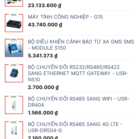
23.133.600
₫
MÁY TÍNH CÔNG NGHIỆP - G15
43.740.000
₫
BỘ ĐIỀU KHIỂN CẢNH BÁO TỪ XA GMS SMS
- MODULE S150
5.341.373
₫
BỘ CHUYỂN ĐỔI RS232/RS485/RS422
SANG ETHERNET MQTT GATEWAY - USR-
N510
2.700.000
₫
BỘ CHUYỂN ĐỔI RS485 SANG WIFI - USR-
DR404
1.566.000
₫
BỘ CHUYỂN ĐỔI RS485 SANG 4G LTE -
USR-DR504-G
2.160.000
₫