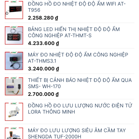
ĐỒNG HỒ ĐO NHIỆT ĐỘ ĐỘ ẨM WIFI AT-
T956
2.258.280
₫
BẢNG LED HIỂN THỊ NHIỆT ĐỘ ĐỘ ẨM
CÔNG NGHIỆP AT-THMT-S
4.233.600
₫
MÁY ĐO NHIỆT ĐỘ ĐỘ ẨM CÔNG NGHIỆP
AT-THMS3.1
3.240.000
₫
THIẾT BỊ CẢNH BÁO NHIỆT ĐỘ ĐỘ ẨM QUA
SMS- WH-170
2.700.000
₫
ĐỒNG HỒ ĐO LƯU LƯỢNG NƯỚC ĐIỆN TỬ
LORA THÔNG MINH
MÁY ĐO LƯU LƯỢNG SIÊU ÂM CẦM TAY
SHENGDA TUF-2000H