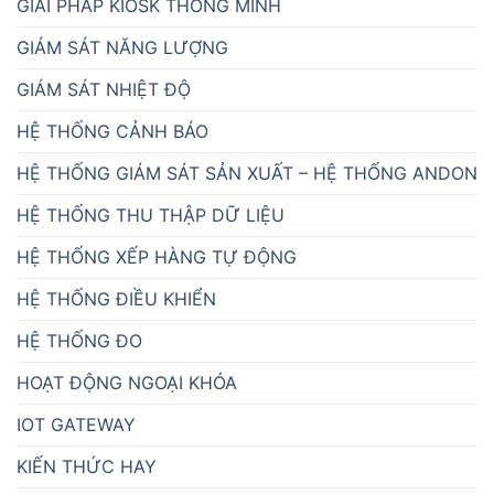
GIẢI PHÁP KIOSK THÔNG MINH
GIÁM SÁT NĂNG LƯỢNG
GIÁM SÁT NHIỆT ĐỘ
HỆ THỐNG CẢNH BÁO
HỆ THỐNG GIÁM SÁT SẢN XUẤT – HỆ THỐNG ANDON
HỆ THỐNG THU THẬP DỮ LIỆU
HỆ THỐNG XẾP HÀNG TỰ ĐỘNG
HỆ THỐNG ĐIỀU KHIỂN
HỆ THỐNG ĐO
HOẠT ĐỘNG NGOẠI KHÓA
IOT GATEWAY
KIẾN THỨC HAY