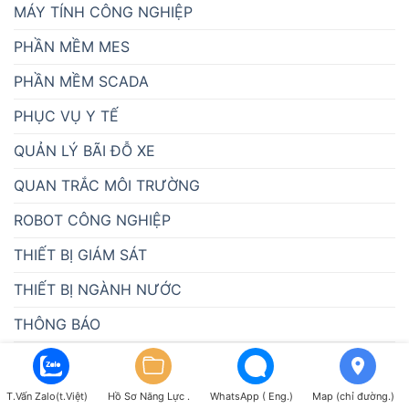
MÁY TÍNH CÔNG NGHIỆP
PHẦN MỀM MES
PHẦN MỀM SCADA
PHỤC VỤ Y TẾ
QUẢN LÝ BÃI ĐỖ XE
QUAN TRẮC MÔI TRƯỜNG
ROBOT CÔNG NGHIỆP
THIẾT BỊ GIÁM SÁT
THIẾT BỊ NGÀNH NƯỚC
THÔNG BÁO
TỰ ĐỘNG HÓA
TUYỂN DỤNG
T.Vấn Zalo(t.Việt)
Hồ Sơ Năng Lực .
WhatsApp ( Eng.)
Map (chỉ đường.)