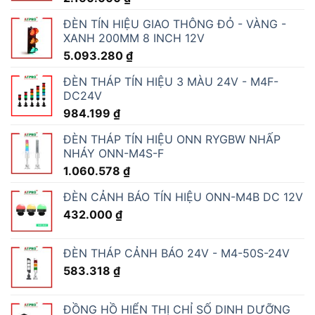
ĐÈN TÍN HIỆU GIAO THÔNG ĐỎ - VÀNG -
XANH 200MM 8 INCH 12V
5.093.280
₫
ĐÈN THÁP TÍN HIỆU 3 MÀU 24V - M4F-
DC24V
984.199
₫
ĐÈN THÁP TÍN HIỆU ONN RYGBW NHẤP
NHÁY ONN-M4S-F
1.060.578
₫
ĐÈN CẢNH BÁO TÍN HIỆU ONN-M4B DC 12V
432.000
₫
ĐÈN THÁP CẢNH BÁO 24V - M4-50S-24V
583.318
₫
ĐỒNG HỒ HIỂN THỊ CHỈ SỐ DINH DƯỠNG