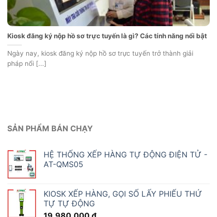
Kiosk đăng ký nộp hồ sơ trực tuyến là gì? Các tính năng nổi bật
Ngày nay, kiosk đăng ký nộp hồ sơ trực tuyến trở thành giải
pháp nổi [...]
SẢN PHẨM BÁN CHẠY
HỆ THỐNG XẾP HÀNG TỰ ĐỘNG ĐIỆN TỬ -
AT-QMS05
KIOSK XẾP HÀNG, GỌI SỐ LẤY PHIẾU THỨ
TỰ TỰ ĐỘNG
19.980.000
₫