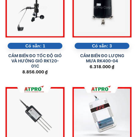
Có sẵn:
1
Có sẵn:
3
CẢM BIẾN ĐO TỐC ĐỘ GIÓ
CẢM BIẾN ĐO LƯỢNG
VÀ HƯỚNG GIÓ RK120-
MƯA RK400-04
01C
6.318.000
₫
8.856.000
₫