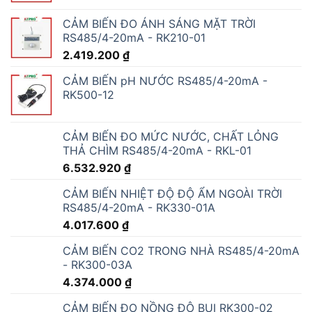
CẢM BIẾN ĐO ÁNH SÁNG MẶT TRỜI
RS485/4-20mA - RK210-01
2.419.200
₫
CẢM BIẾN pH NƯỚC RS485/4-20mA -
RK500-12
CẢM BIẾN ĐO MỨC NƯỚC, CHẤT LỎNG
THẢ CHÌM RS485/4-20mA - RKL-01
6.532.920
₫
CẢM BIẾN NHIỆT ĐỘ ĐỘ ẨM NGOÀI TRỜI
RS485/4-20mA - RK330-01A
4.017.600
₫
CẢM BIẾN CO2 TRONG NHÀ RS485/4-20mA
- RK300-03A
4.374.000
₫
CẢM BIẾN ĐO NỒNG ĐỘ BỤI RK300-02