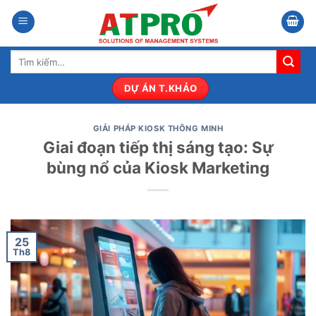
Bỏ
qua
nội
Tìm
dung
kiếm:
DỰ ÁN T.KHẢO
GIẢI PHÁP KIOSK THÔNG MINH
Giai đoạn tiếp thị sáng tạo: Sự
bùng nổ của Kiosk Marketing
25
Th8