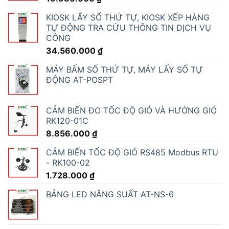
KIOSK LẤY SỐ THỨ TỰ, KIOSK XẾP HÀNG
TỰ ĐỘNG TRA CỨU THÔNG TIN DỊCH VỤ
CÔNG
34.560.000
₫
MÁY BẤM SỐ THỨ TỰ, MÁY LẤY SỐ TỰ
ĐỘNG AT-POSPT
CẢM BIẾN ĐO TỐC ĐỘ GIÓ VÀ HƯỚNG GIÓ
RK120-01C
8.856.000
₫
CẢM BIẾN TỐC ĐỘ GIÓ RS485 Modbus RTU
- RK100-02
1.728.000
₫
BẢNG LED NĂNG SUẤT AT-NS-6