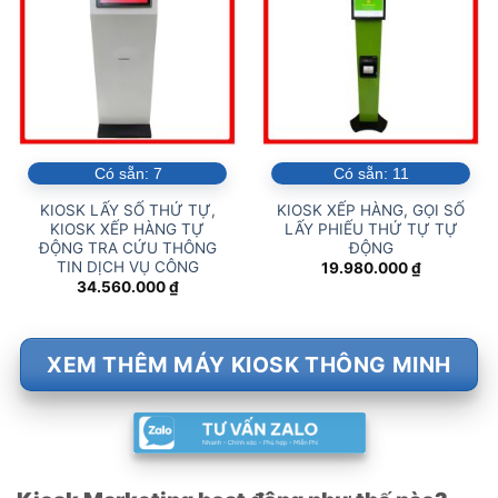
Có sẵn:
7
Có sẵn:
11
KIOSK LẤY SỐ THỨ TỰ,
KIOSK XẾP HÀNG, GỌI SỐ
KIOSK XẾP HÀNG TỰ
LẤY PHIẾU THỨ TỰ TỰ
ĐỘNG TRA CỨU THÔNG
ĐỘNG
TIN DỊCH VỤ CÔNG
19.980.000
₫
34.560.000
₫
XEM THÊM MÁY KIOSK THÔNG MINH