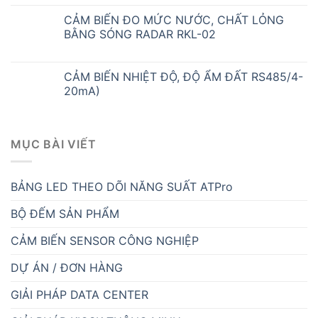
CẢM BIẾN ĐO MỨC NƯỚC, CHẤT LỎNG
BẰNG SÓNG RADAR RKL-02
CẢM BIẾN NHIỆT ĐỘ, ĐỘ ẨM ĐẤT RS485/4-
20mA)
MỤC BÀI VIẾT
BẢNG LED THEO DÕI NĂNG SUẤT ATPro
BỘ ĐẾM SẢN PHẨM
CẢM BIẾN SENSOR CÔNG NGHIỆP
DỰ ÁN / ĐƠN HÀNG
GIẢI PHÁP DATA CENTER