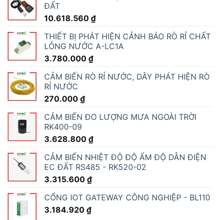
ĐẤT
10.618.560
₫
THIẾT BỊ PHÁT HIỆN CẢNH BÁO RÒ RỈ CHẤT
LỎNG NƯỚC A-LC1A
3.780.000
₫
CẢM BIẾN RÒ RỈ NƯỚC, DÂY PHÁT HIỆN RÒ
RỈ NƯỚC
270.000
₫
CẢM BIẾN ĐO LƯỢNG MƯA NGOÀI TRỜI
RK400-09
3.628.800
₫
CẢM BIẾN NHIỆT ĐỘ ĐỘ ẨM ĐỘ DẪN ĐIỆN
EC ĐẤT RS485 - RK520-02
3.315.600
₫
CỔNG IOT GATEWAY CÔNG NGHIỆP - BL110
3.184.920
₫