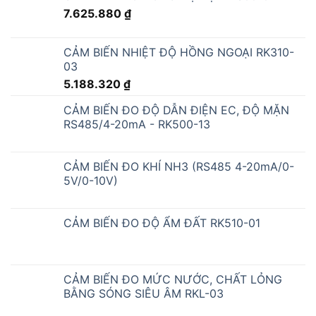
7.625.880
₫
CẢM BIẾN NHIỆT ĐỘ HỒNG NGOẠI RK310-
03
5.188.320
₫
CẢM BIẾN ĐO ĐỘ DẪN ĐIỆN EC, ĐỘ MẶN
RS485/4-20mA - RK500-13
CẢM BIẾN ĐO KHÍ NH3 (RS485 4-20mA/0-
5V/0-10V)
CẢM BIẾN ĐO ĐỘ ẨM ĐẤT RK510-01
CẢM BIẾN ĐO MỨC NƯỚC, CHẤT LỎNG
BẰNG SÓNG SIÊU ÂM RKL-03