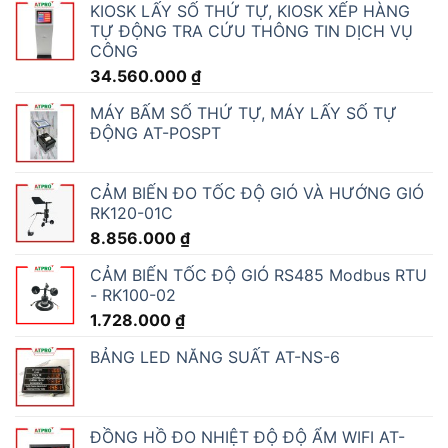
KIOSK LẤY SỐ THỨ TỰ, KIOSK XẾP HÀNG
TỰ ĐỘNG TRA CỨU THÔNG TIN DỊCH VỤ
CÔNG
34.560.000
₫
MÁY BẤM SỐ THỨ TỰ, MÁY LẤY SỐ TỰ
ĐỘNG AT-POSPT
CẢM BIẾN ĐO TỐC ĐỘ GIÓ VÀ HƯỚNG GIÓ
RK120-01C
8.856.000
₫
CẢM BIẾN TỐC ĐỘ GIÓ RS485 Modbus RTU
- RK100-02
1.728.000
₫
BẢNG LED NĂNG SUẤT AT-NS-6
ĐỒNG HỒ ĐO NHIỆT ĐỘ ĐỘ ẨM WIFI AT-