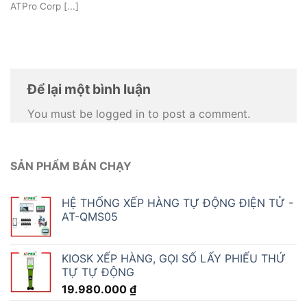
ATPro Corp [...]
Để lại một bình luận
You must be logged in to post a comment.
SẢN PHẨM BÁN CHẠY
HỆ THỐNG XẾP HÀNG TỰ ĐỘNG ĐIỆN TỬ -
AT-QMS05
KIOSK XẾP HÀNG, GỌI SỐ LẤY PHIẾU THỨ
TỰ TỰ ĐỘNG
19.980.000
₫