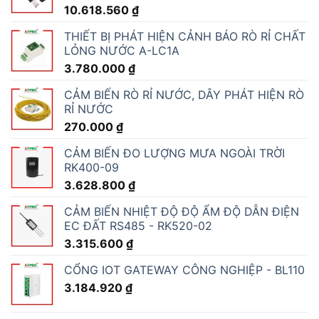
10.618.560
₫
THIẾT BỊ PHÁT HIỆN CẢNH BÁO RÒ RỈ CHẤT
LỎNG NƯỚC A-LC1A
3.780.000
₫
CẢM BIẾN RÒ RỈ NƯỚC, DÂY PHÁT HIỆN RÒ
RỈ NƯỚC
270.000
₫
CẢM BIẾN ĐO LƯỢNG MƯA NGOÀI TRỜI
RK400-09
3.628.800
₫
CẢM BIẾN NHIỆT ĐỘ ĐỘ ẨM ĐỘ DẪN ĐIỆN
EC ĐẤT RS485 - RK520-02
3.315.600
₫
CỔNG IOT GATEWAY CÔNG NGHIỆP - BL110
3.184.920
₫