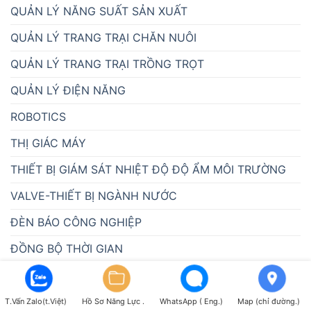
QUẢN LÝ NĂNG SUẤT SẢN XUẤT
QUẢN LÝ TRANG TRẠI CHĂN NUÔI
QUẢN LÝ TRANG TRẠI TRỒNG TRỌT
QUẢN LÝ ĐIỆN NĂNG
ROBOTICS
THỊ GIÁC MÁY
THIẾT BỊ GIÁM SÁT NHIỆT ĐỘ ĐỘ ẨM MÔI TRƯỜNG
VALVE-THIẾT BỊ NGÀNH NƯỚC
ĐÈN BÁO CÔNG NGHIỆP
ĐỒNG BỘ THỜI GIAN
ĐỒNG HỒ ĐIỆN TỬ
T.Vấn Zalo(t.Việt)
Hồ Sơ Năng Lực .
WhatsApp ( Eng.)
Map (chỉ đường.)