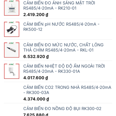
CẢM BIẾN ĐO ÁNH SÁNG MẶT TRỜI
RS485/4-20mA - RK210-01
2.419.200
₫
CẢM BIẾN pH NƯỚC RS485/4-20mA -
RK500-12
CẢM BIẾN ĐO MỨC NƯỚC, CHẤT LỎNG
THẢ CHÌM RS485/4-20mA - RKL-01
6.532.920
₫
CẢM BIẾN NHIỆT ĐỘ ĐỘ ẨM NGOÀI TRỜI
RS485/4-20mA - RK330-01A
4.017.600
₫
CẢM BIẾN CO2 TRONG NHÀ RS485/4-20mA
- RK300-03A
4.374.000
₫
CẢM BIẾN ĐO NỒNG ĐỘ BỤI RK300-02
7.625.880
₫