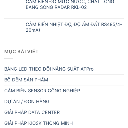
CẢM BIẾN ĐO MỨC NƯỚC, CHẤT LỎNG
BẰNG SÓNG RADAR RKL-02
CẢM BIẾN NHIỆT ĐỘ, ĐỘ ẨM ĐẤT RS485/4-
20mA)
MỤC BÀI VIẾT
BẢNG LED THEO DÕI NĂNG SUẤT ATPro
BỘ ĐẾM SẢN PHẨM
CẢM BIẾN SENSOR CÔNG NGHIỆP
DỰ ÁN / ĐƠN HÀNG
GIẢI PHÁP DATA CENTER
GIẢI PHÁP KIOSK THÔNG MINH