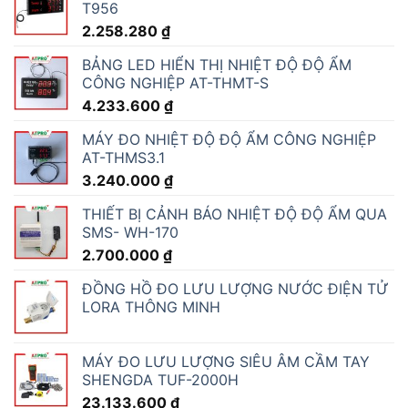
T956
2.258.280
₫
BẢNG LED HIỂN THỊ NHIỆT ĐỘ ĐỘ ẨM
CÔNG NGHIỆP AT-THMT-S
4.233.600
₫
MÁY ĐO NHIỆT ĐỘ ĐỘ ẨM CÔNG NGHIỆP
AT-THMS3.1
3.240.000
₫
THIẾT BỊ CẢNH BÁO NHIỆT ĐỘ ĐỘ ẨM QUA
SMS- WH-170
2.700.000
₫
ĐỒNG HỒ ĐO LƯU LƯỢNG NƯỚC ĐIỆN TỬ
LORA THÔNG MINH
MÁY ĐO LƯU LƯỢNG SIÊU ÂM CẦM TAY
SHENGDA TUF-2000H
23.133.600
₫