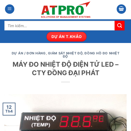
Bỏ
qua
nội
Tìm
dung
kiếm:
DỰ ÁN T.KHẢO
DỰ ÁN / ĐƠN HÀNG
,
GIÁM SÁT NHIỆT ĐỘ
,
ĐỒNG HỒ ĐO NHIỆT
ĐỘ
MÁY ĐO NHIỆT ĐỘ ĐIỆN TỬ LED –
CTY ĐỒNG ĐẠI PHÁT
12
Th4