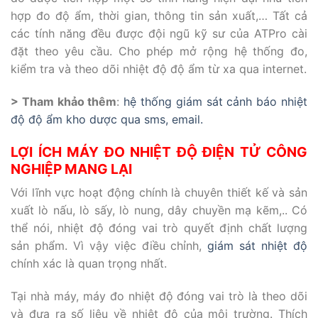
hợp đo độ ẩm, thời gian, thông tin sản xuất,… Tất cả
các tính năng đều được đội ngũ kỹ sư của ATPro cài
đặt theo yêu cầu. Cho phép mở rộng hệ thống đo,
kiểm tra và theo dõi nhiệt độ độ ẩm từ xa qua internet.
> Tham khảo thêm
:
hệ thống giám sát cảnh báo nhiệt
độ độ ẩm kho dược qua sms, email.
LỢI ÍCH MÁY ĐO NHIỆT ĐỘ ĐIỆN TỬ CÔNG
NGHIỆP MANG LẠI
Với lĩnh vực hoạt động chính là chuyên thiết kế và sản
xuất lò nấu, lò sấy, lò nung, dây chuyền mạ kẽm,.. Có
thể nói, nhiệt độ đóng vai trò quyết định chất lượng
sản phẩm. Vì vậy việc điều chỉnh,
giám sát nhiệt độ
chính xác là quan trọng nhất.
Tại nhà máy, máy đo nhiệt độ đóng vai trò là theo dõi
và đưa ra số liệu về nhiệt độ của môi trường. Thích