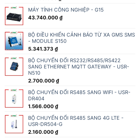
MÁY TÍNH CÔNG NGHIỆP - G15
43.740.000
₫
BỘ ĐIỀU KHIỂN CẢNH BÁO TỪ XA GMS SMS
- MODULE S150
5.341.373
₫
BỘ CHUYỂN ĐỔI RS232/RS485/RS422
SANG ETHERNET MQTT GATEWAY - USR-
N510
2.700.000
₫
BỘ CHUYỂN ĐỔI RS485 SANG WIFI - USR-
DR404
1.566.000
₫
BỘ CHUYỂN ĐỔI RS485 SANG 4G LTE -
USR-DR504-G
2.160.000
₫