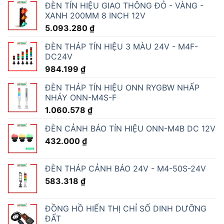
ĐÈN TÍN HIỆU GIAO THÔNG ĐỎ - VÀNG -
XANH 200MM 8 INCH 12V
5.093.280
₫
ĐÈN THÁP TÍN HIỆU 3 MÀU 24V - M4F-
DC24V
984.199
₫
ĐÈN THÁP TÍN HIỆU ONN RYGBW NHẤP
NHÁY ONN-M4S-F
1.060.578
₫
ĐÈN CẢNH BÁO TÍN HIỆU ONN-M4B DC 12V
432.000
₫
ĐÈN THÁP CẢNH BÁO 24V - M4-50S-24V
583.318
₫
ĐỒNG HỒ HIỂN THỊ CHỈ SỐ DINH DƯỠNG
ĐẤT