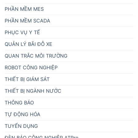
PHẦN MỀM MES
PHẦN MỀM SCADA
PHỤC VỤ Y TẾ
QUẢN LÝ BÃI ĐỖ XE
QUAN TRẮC MÔI TRƯỜNG
ROBOT CÔNG NGHIỆP
THIẾT BỊ GIÁM SÁT
THIẾT BỊ NGÀNH NƯỚC
THÔNG BÁO
TỰ ĐỘNG HÓA
TUYỂN DỤNG
ĐÈN BÁO CÔNG NGHIỆP ATPro