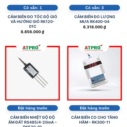
Có sẵn:
1
Có sẵn:
3
CẢM BIẾN ĐO TỐC ĐỘ GIÓ
CẢM BIẾN ĐO LƯỢNG
VÀ HƯỚNG GIÓ RK120-
MƯA RK400-04
01C
6.318.000
₫
8.856.000
₫
Đặt hàng trước
Đặt hàng trước
CẢM BIẾN NHIỆT ĐỘ ĐỘ
CẢM BIẾN CO CHO TẦNG
ẨM ĐẤT RS485/4-20mA –
HẦM – RK300-11
RK520-01