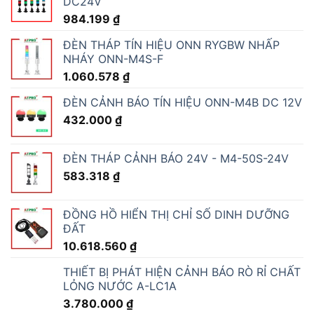
DC24V
984.199
₫
ĐÈN THÁP TÍN HIỆU ONN RYGBW NHẤP
NHÁY ONN-M4S-F
1.060.578
₫
ĐÈN CẢNH BÁO TÍN HIỆU ONN-M4B DC 12V
432.000
₫
ĐÈN THÁP CẢNH BÁO 24V - M4-50S-24V
583.318
₫
ĐỒNG HỒ HIỂN THỊ CHỈ SỐ DINH DƯỠNG
ĐẤT
10.618.560
₫
THIẾT BỊ PHÁT HIỆN CẢNH BÁO RÒ RỈ CHẤT
LỎNG NƯỚC A-LC1A
3.780.000
₫