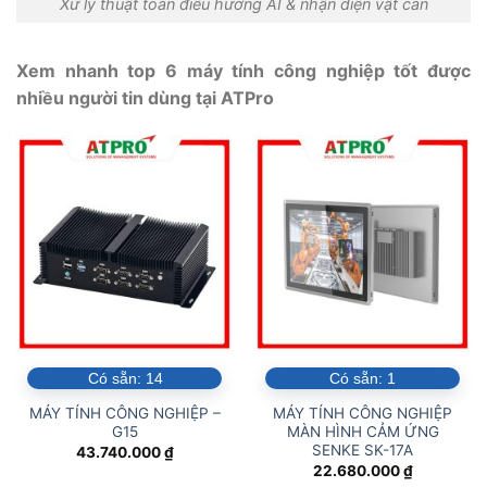
Xử lý thuật toán điều hướng AI & nhận diện vật cản
Xem nhanh top 6 máy tính công nghiệp tốt được
nhiều người tin dùng tại ATPro
Có sẵn:
14
Có sẵn:
1
MÁY TÍNH CÔNG NGHIỆP –
MÁY TÍNH CÔNG NGHIỆP
G15
MÀN HÌNH CẢM ỨNG
SENKE SK-17A
43.740.000
₫
22.680.000
₫