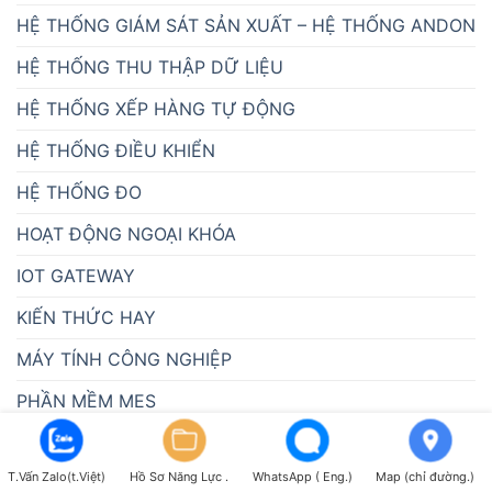
HỆ THỐNG GIÁM SÁT SẢN XUẤT – HỆ THỐNG ANDON
HỆ THỐNG THU THẬP DỮ LIỆU
HỆ THỐNG XẾP HÀNG TỰ ĐỘNG
HỆ THỐNG ĐIỀU KHIỂN
HỆ THỐNG ĐO
HOẠT ĐỘNG NGOẠI KHÓA
IOT GATEWAY
KIẾN THỨC HAY
MÁY TÍNH CÔNG NGHIỆP
PHẦN MỀM MES
PHẦN MỀM SCADA
T.Vấn Zalo(t.Việt)
Hồ Sơ Năng Lực .
WhatsApp ( Eng.)
Map (chỉ đường.)
PHỤC VỤ Y TẾ