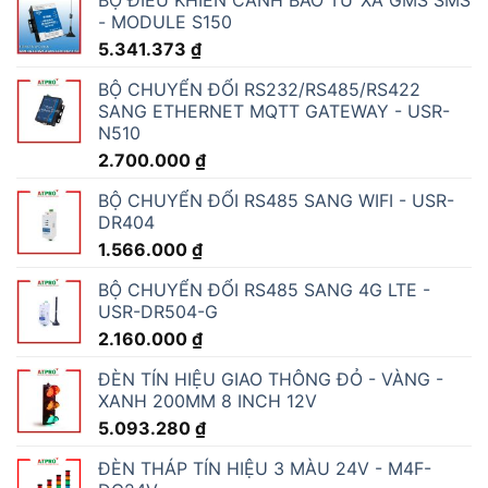
- MODULE S150
5.341.373
₫
BỘ CHUYỂN ĐỔI RS232/RS485/RS422
SANG ETHERNET MQTT GATEWAY - USR-
N510
2.700.000
₫
BỘ CHUYỂN ĐỔI RS485 SANG WIFI - USR-
DR404
1.566.000
₫
BỘ CHUYỂN ĐỔI RS485 SANG 4G LTE -
USR-DR504-G
2.160.000
₫
ĐÈN TÍN HIỆU GIAO THÔNG ĐỎ - VÀNG -
XANH 200MM 8 INCH 12V
5.093.280
₫
ĐÈN THÁP TÍN HIỆU 3 MÀU 24V - M4F-