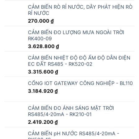
CẢM BIẾN RÒ RỈ NƯỚC, DÂY PHÁT HIỆN RÒ
RỈ NƯỚC
270.000
₫
CẢM BIẾN ĐO LƯỢNG MƯA NGOÀI TRỜI
RK400-09
3.628.800
₫
CẢM BIẾN NHIỆT ĐỘ ĐỘ ẨM ĐỘ DẪN ĐIỆN
EC ĐẤT RS485 - RK520-02
3.315.600
₫
CỔNG IOT GATEWAY CÔNG NGHIỆP - BL110
3.184.920
₫
CẢM BIẾN ĐO ÁNH SÁNG MẶT TRỜI
RS485/4-20mA - RK210-01
2.419.200
₫
CẢM BIẾN pH NƯỚC RS485/4-20mA -