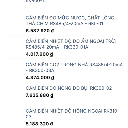
RK500-12
CẢM BIẾN ĐO MỨC NƯỚC, CHẤT LỎNG
THẢ CHÌM RS485/4-20mA - RKL-01
6.532.920
₫
CẢM BIẾN NHIỆT ĐỘ ĐỘ ẨM NGOÀI TRỜI
RS485/4-20mA - RK330-01A
4.017.600
₫
CẢM BIẾN CO2 TRONG NHÀ RS485/4-20mA
- RK300-03A
4.374.000
₫
CẢM BIẾN ĐO NỒNG ĐỘ BỤI RK300-02
7.625.880
₫
CẢM BIẾN NHIỆT ĐỘ HỒNG NGOẠI RK310-
03
5.188.320
₫