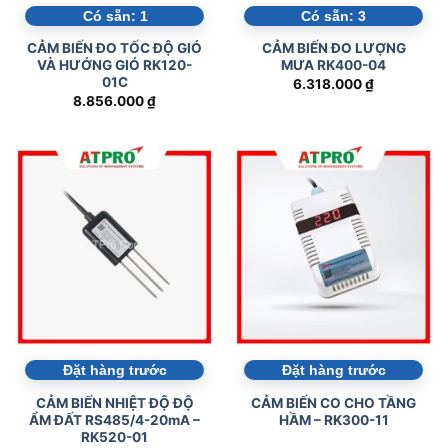
Có sẵn:
1
Có sẵn:
3
CẢM BIẾN ĐO TỐC ĐỘ GIÓ
CẢM BIẾN ĐO LƯỢNG
VÀ HƯỚNG GIÓ RK120-
MƯA RK400-04
01C
6.318.000
₫
8.856.000
₫
Đặt hàng trước
Đặt hàng trước
CẢM BIẾN NHIỆT ĐỘ ĐỘ
CẢM BIẾN CO CHO TẦNG
ẨM ĐẤT RS485/4-20mA –
HẦM – RK300-11
RK520-01