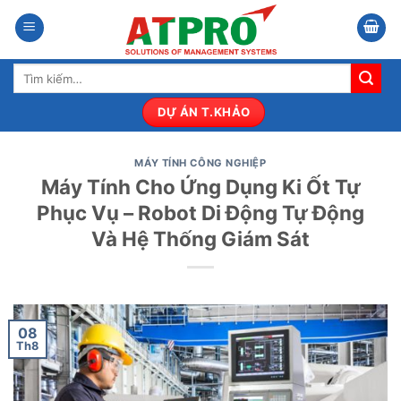
Bỏ
qua
nội
Tìm
dung
kiếm:
DỰ ÁN T.KHẢO
MÁY TÍNH CÔNG NGHIỆP
Máy Tính Cho Ứng Dụng Ki Ốt Tự
Phục Vụ – Robot Di Động Tự Động
Và Hệ Thống Giám Sát
08
Th8