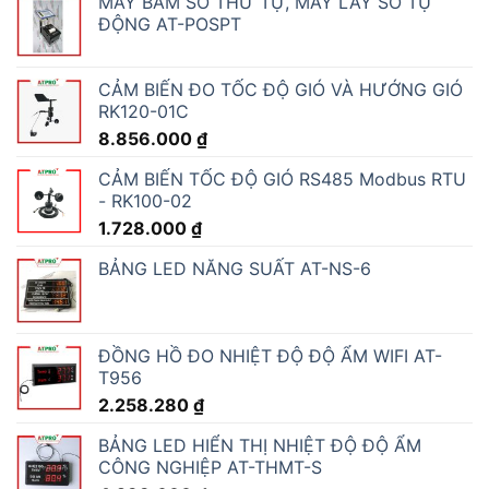
MÁY BẤM SỐ THỨ TỰ, MÁY LẤY SỐ TỰ
ĐỘNG AT-POSPT
CẢM BIẾN ĐO TỐC ĐỘ GIÓ VÀ HƯỚNG GIÓ
RK120-01C
8.856.000
₫
CẢM BIẾN TỐC ĐỘ GIÓ RS485 Modbus RTU
- RK100-02
1.728.000
₫
BẢNG LED NĂNG SUẤT AT-NS-6
ĐỒNG HỒ ĐO NHIỆT ĐỘ ĐỘ ẨM WIFI AT-
T956
2.258.280
₫
BẢNG LED HIỂN THỊ NHIỆT ĐỘ ĐỘ ẨM
CÔNG NGHIỆP AT-THMT-S