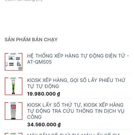
SẢN PHẨM BÁN CHẠY
HỆ THỐNG XẾP HÀNG TỰ ĐỘNG ĐIỆN TỬ -
AT-QMS05
KIOSK XẾP HÀNG, GỌI SỐ LẤY PHIẾU THỨ
TỰ TỰ ĐỘNG
19.980.000
₫
KIOSK LẤY SỐ THỨ TỰ, KIOSK XẾP HÀNG
TỰ ĐỘNG TRA CỨU THÔNG TIN DỊCH VỤ
CÔNG
34.560.000
₫