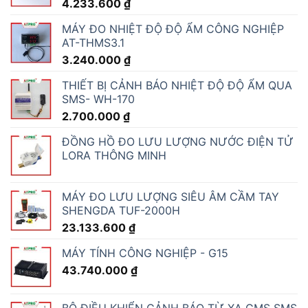
4.233.600
₫
MÁY ĐO NHIỆT ĐỘ ĐỘ ẨM CÔNG NGHIỆP
AT-THMS3.1
3.240.000
₫
THIẾT BỊ CẢNH BÁO NHIỆT ĐỘ ĐỘ ẨM QUA
SMS- WH-170
2.700.000
₫
ĐỒNG HỒ ĐO LƯU LƯỢNG NƯỚC ĐIỆN TỬ
LORA THÔNG MINH
MÁY ĐO LƯU LƯỢNG SIÊU ÂM CẦM TAY
SHENGDA TUF-2000H
23.133.600
₫
MÁY TÍNH CÔNG NGHIỆP - G15
43.740.000
₫
BỘ ĐIỀU KHIỂN CẢNH BÁO TỪ XA GMS SMS