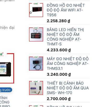
ĐỒNG HỒ ĐO NHIỆT
ĐỘ ĐỘ ẨM WIFI AT-
T956
2.258.280
₫
hiện đại
BẢNG LED HIỂN THỊ
NHIỆT ĐỘ ĐỘ ẨM
CÔNG NGHIỆP AT-
THMT-S
4.233.600
₫
MÁY ĐO NHIỆT ĐỘ ĐỘ
ẨM CÔNG NGHIỆP AT-
THMS3.1
3.240.000
₫
THIẾT BỊ CẢNH BÁO
NHIỆT ĐỘ ĐỘ ẨM QUA
g trước
SMS- WH-170
TÍNH
2.700.000
₫
 CÔNG
 PIPO