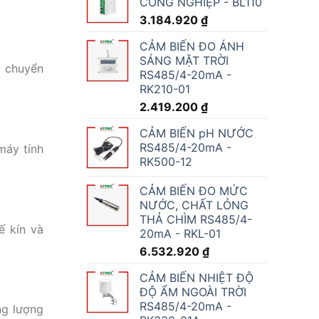
CÔNG NGHIỆP - BL110
3.184.920
₫
CẢM BIẾN ĐO ÁNH
SÁNG MẶT TRỜI
n chuyển
RS485/4-20mA -
RK210-01
2.419.200
₫
CẢM BIẾN pH NƯỚC
RS485/4-20mA -
máy tính
RK500-12
CẢM BIẾN ĐO MỨC
NƯỚC, CHẤT LỎNG
THẢ CHÌM RS485/4-
ế kín và
20mA - RKL-01
6.532.920
₫
CẢM BIẾN NHIỆT ĐỘ
ĐỘ ẨM NGOÀI TRỜI
RS485/4-20mA -
ng lượng