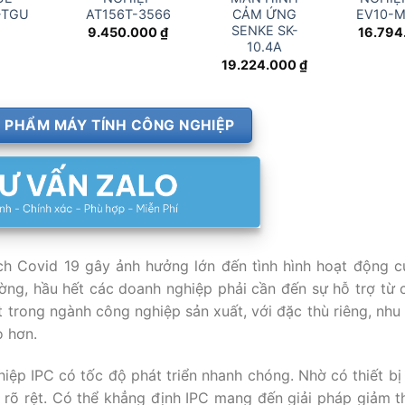
-TGU
AT156T-3566
CẢM ỨNG
EV10-
SENKE SK-
9.450.000
₫
16.794
10.4A
19.224.000
₫
 PHẨM MÁY TÍNH CÔNG NGHIỆP
ch Covid 19 gây ảnh hưởng lớn đến tình hình hoạt động c
ng, hầu hết các doanh nghiệp phải cần đến sự hỗ trợ từ c
t trong ngành công nghiệp sản xuất, với đặc thù riêng, nhu
o hơn.
ghiệp IPC có tốc độ phát triển nhanh chóng. Nhờ có thiết bị
n rõ rệt. Có thể khẳng định IPC mang đến giải pháp giảm t