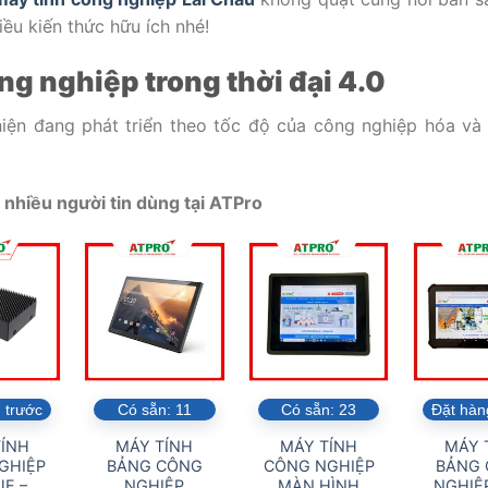
iều kiến thức hữu ích nhé!
ng nghiệp trong thời đại 4.0
iện đang phát triển theo tốc độ của công nghiệp hóa và 
nhiều người tin dùng tại ATPro
 trước
Có sẵn:
11
Có sẵn:
23
Đặt hàn
ÍNH
MÁY TÍNH
MÁY TÍNH
MÁY 
GHIỆP
BẢNG CÔNG
CÔNG NGHIỆP
BẢNG
E –
NGHIỆP
MÀN HÌNH
NGHIỆP