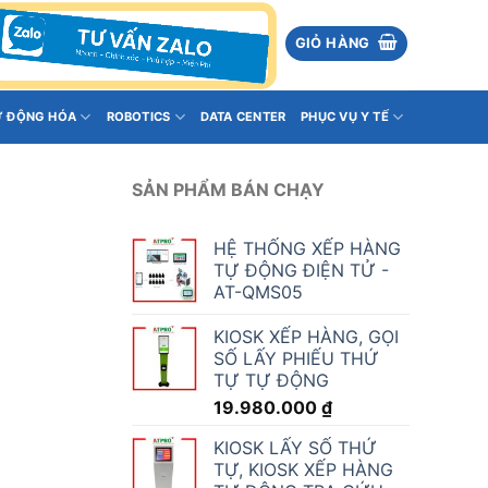
GIỎ HÀNG
Ự ĐỘNG HÓA
ROBOTICS
DATA CENTER
PHỤC VỤ Y TẾ
SẢN PHẨM BÁN CHẠY
HỆ THỐNG XẾP HÀNG
TỰ ĐỘNG ĐIỆN TỬ -
AT-QMS05
KIOSK XẾP HÀNG, GỌI
SỐ LẤY PHIẾU THỨ
TỰ TỰ ĐỘNG
19.980.000
₫
KIOSK LẤY SỐ THỨ
TỰ, KIOSK XẾP HÀNG