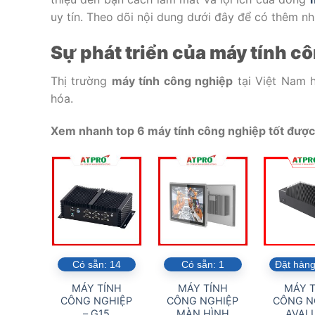
uy tín. Theo dõi nội dung dưới đây để có thêm nh
Sự phát triển của máy tính cô
Thị trường
máy tính công nghiệp
tại Việt Nam h
hóa.
Xem nhanh top 6 máy tính công nghiệp tốt được 
Có sẵn:
14
Có sẵn:
1
Đặt hàng
MÁY TÍNH
MÁY TÍNH
MÁY T
CÔNG NGHIỆP
CÔNG NGHIỆP
CÔNG N
– G15
MÀN HÌNH
AVALU