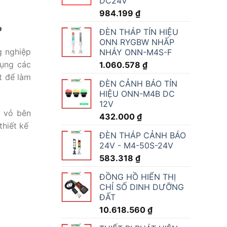
DC24V
984.199
₫
o?
ĐÈN THÁP TÍN HIỆU
ONN RYGBW NHẤP
g nghiệp
NHÁY ONN-M4S-F
dụng các
1.060.578
₫
t để làm
ĐÈN CẢNH BÁO TÍN
HIỆU ONN-M4B DC
12V
, vỏ bên
432.000
₫
thiết kế
ĐÈN THÁP CẢNH BÁO
24V - M4-50S-24V
583.318
₫
ĐỒNG HỒ HIỂN THỊ
CHỈ SỐ DINH DƯỠNG
ĐẤT
10.618.560
₫