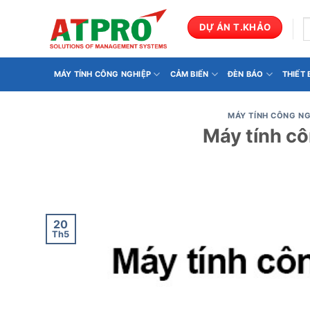
Bỏ
qua
T
DỰ ÁN T.KHẢO
k
nội
dung
MÁY TÍNH CÔNG NGHIỆP
CẢM BIẾN
ĐÈN BÁO
THIẾT
MÁY TÍNH CÔNG NG
Máy tính cô
20
Th5