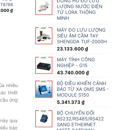
ĐỒNG HỒ ĐO LƯU
MT8788
LƯỢNG NƯỚC ĐIỆN
.000
₫
TỬ LORA THÔNG
MINH
MÁY ĐO LƯU LƯỢNG
SIÊU ÂM CẦM TAY
SHENGDA TUF-2000H
23.133.600
₫
MÁY TÍNH CÔNG
NGHIỆP - G15
43.740.000
₫
BỘ ĐIỀU KHIỂN CẢNH
ủa nhiều
BÁO TỪ XA GMS SMS -
ác thiết
MODULE S150
 cầu ứng
5.341.373
₫
BỘ CHUYỂN ĐỔI
RS232/RS485/RS422
 này quy
SANG ETHERNET
hiểu bảo