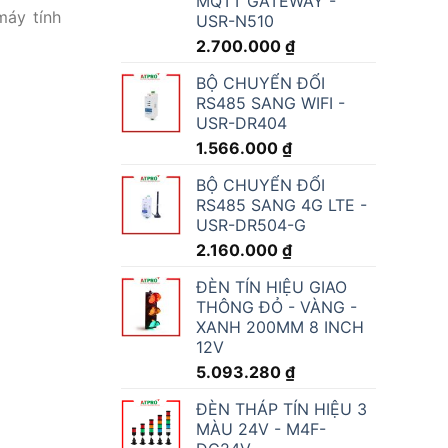
MQTT GATEWAY -
máy tính
USR-N510
2.700.000
₫
BỘ CHUYỂN ĐỔI
RS485 SANG WIFI -
USR-DR404
1.566.000
₫
BỘ CHUYỂN ĐỔI
RS485 SANG 4G LTE -
USR-DR504-G
2.160.000
₫
ĐÈN TÍN HIỆU GIAO
THÔNG ĐỎ - VÀNG -
XANH 200MM 8 INCH
12V
5.093.280
₫
ĐÈN THÁP TÍN HIỆU 3
MÀU 24V - M4F-