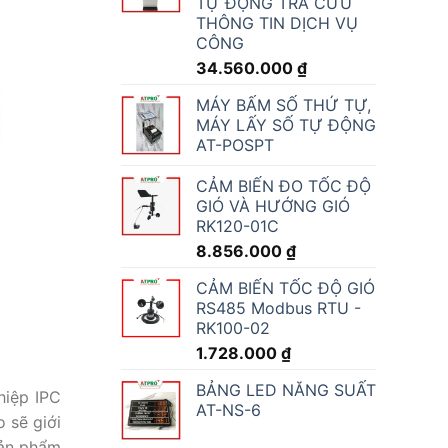
TỰ ĐỘNG TRA CỨU
THÔNG TIN DỊCH VỤ
CÔNG
34.560.000
₫
MÁY BẤM SỐ THỨ TỰ,
MÁY LẤY SỐ TỰ ĐỘNG
AT-POSPT
CẢM BIẾN ĐO TỐC ĐỘ
GIÓ VÀ HƯỚNG GIÓ
RK120-01C
8.856.000
₫
CẢM BIẾN TỐC ĐỘ GIÓ
RS485 Modbus RTU -
RK100-02
1.728.000
₫
BẢNG LED NĂNG SUẤT
hiệp IPC
AT-NS-6
o sẽ giới
sản phẩm