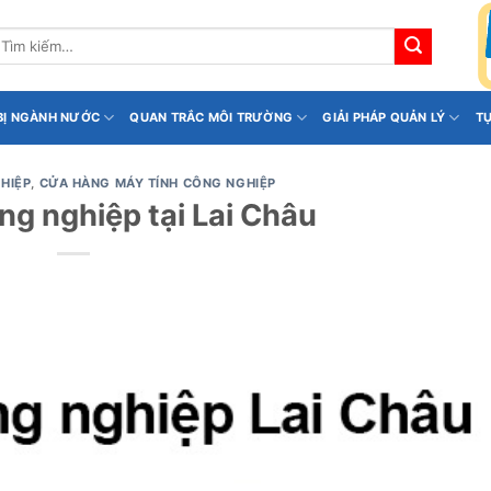
ìm
iếm:
 BỊ NGÀNH NƯỚC
QUAN TRẮC MÔI TRƯỜNG
GIẢI PHÁP QUẢN LÝ
T
HIỆP
,
CỬA HÀNG MÁY TÍNH CÔNG NGHIỆP
ng nghiệp tại Lai Châu