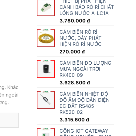
THIẾT BỊ PHÁT HIỆN
CẢNH BÁO RÒ RỈ CHẤT
LỎNG NƯỚC A-LC1A
3.780.000
₫
CẢM BIẾN RÒ RỈ
NƯỚC, DÂY PHÁT
HIỆN RÒ RỈ NƯỚC
270.000
₫
CẢM BIẾN ĐO LƯỢNG
MƯA NGOÀI TRỜI
RK400-09
3.628.800
₫
ng. Khác
CẢM BIẾN NHIỆT ĐỘ
ên ngoài
ĐỘ ẨM ĐỘ DẪN ĐIỆN
ường.
EC ĐẤT RS485 -
RK520-02
3.315.600
₫
CỔNG IOT GATEWAY