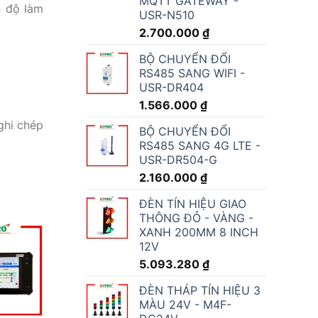
MQTT GATEWAY -
n độ làm
USR-N510
2.700.000
₫
BỘ CHUYỂN ĐỔI
RS485 SANG WIFI -
USR-DR404
1.566.000
₫
ghi chép
BỘ CHUYỂN ĐỔI
RS485 SANG 4G LTE -
USR-DR504-G
2.160.000
₫
ĐÈN TÍN HIỆU GIAO
THÔNG ĐỎ - VÀNG -
XANH 200MM 8 INCH
12V
5.093.280
₫
ĐÈN THÁP TÍN HIỆU 3
MÀU 24V - M4F-