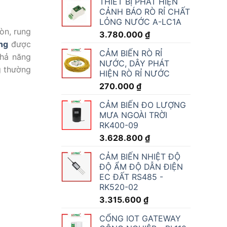
THIẾT BỊ PHÁT HIỆN
CẢNH BÁO RÒ RỈ CHẤT
LỎNG NƯỚC A-LC1A
òn, rung
3.780.000
₫
ng
được
CẢM BIẾN RÒ RỈ
khả năng
NƯỚC, DÂY PHÁT
g thường
HIỆN RÒ RỈ NƯỚC
270.000
₫
CẢM BIẾN ĐO LƯỢNG
MƯA NGOÀI TRỜI
RK400-09
3.628.800
₫
CẢM BIẾN NHIỆT ĐỘ
ĐỘ ẨM ĐỘ DẪN ĐIỆN
EC ĐẤT RS485 -
RK520-02
3.315.600
₫
CỔNG IOT GATEWAY