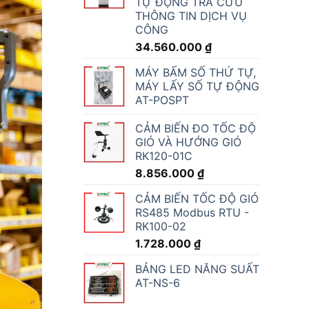
TỰ ĐỘNG TRA CỨU
THÔNG TIN DỊCH VỤ
CÔNG
34.560.000
₫
MÁY BẤM SỐ THỨ TỰ,
MÁY LẤY SỐ TỰ ĐỘNG
AT-POSPT
CẢM BIẾN ĐO TỐC ĐỘ
GIÓ VÀ HƯỚNG GIÓ
RK120-01C
8.856.000
₫
CẢM BIẾN TỐC ĐỘ GIÓ
RS485 Modbus RTU -
RK100-02
1.728.000
₫
BẢNG LED NĂNG SUẤT
AT-NS-6