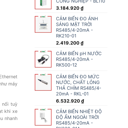
CÔNG NGHIỆP - BL110
3.184.920
₫
CẢM BIẾN ĐO ÁNH
SÁNG MẶT TRỜI
RS485/4-20mA -
RK210-01
2.419.200
₫
CẢM BIẾN pH NƯỚC
RS485/4-20mA -
RK500-12
CẢM BIẾN ĐO MỨC
Ethernet
NƯỚC, CHẤT LỎNG
 như máy
THẢ CHÌM RS485/4-
20mA - RKL-01
6.532.920
₫
 nối tuỳ
t khi xe
CẢM BIẾN NHIỆT ĐỘ
ĐỘ ẨM NGOÀI TRỜI
ệu nhanh
RS485/4-20mA -