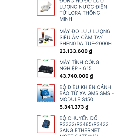
ĐỒNG HỒ ĐO LƯU
LƯỢNG NƯỚC ĐIỆN
TỬ LORA THÔNG
MINH
MÁY ĐO LƯU LƯỢNG
SIÊU ÂM CẦM TAY
SHENGDA TUF-2000H
23.133.600
₫
MÁY TÍNH CÔNG
NGHIỆP - G15
43.740.000
₫
BỘ ĐIỀU KHIỂN CẢNH
BÁO TỪ XA GMS SMS -
MODULE S150
5.341.373
₫
BỘ CHUYỂN ĐỔI
RS232/RS485/RS422
SANG ETHERNET