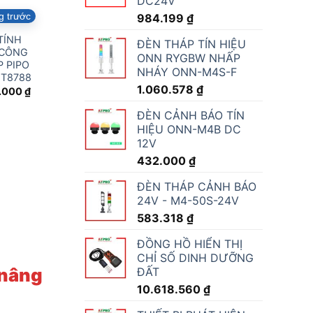
DC24V
g trước
984.199
₫
TÍNH
ĐÈN THÁP TÍN HIỆU
 CÔNG
ONN RYGBW NHẤP
 PIPO
NHÁY ONN-M4S-F
MT8788
1.060.578
₫
.000
₫
ĐÈN CẢNH BÁO TÍN
HIỆU ONN-M4B DC
12V
432.000
₫
ĐÈN THÁP CẢNH BÁO
24V - M4-50S-24V
583.318
₫
ĐỒNG HỒ HIỂN THỊ
CHỈ SỐ DINH DƯỠNG
 nâng
ĐẤT
10.618.560
₫