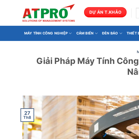
Bỏ
qua
T
DỰ ÁN T.KHẢO
k
nội
dung
MÁY TÍNH CÔNG NGHIỆP
CẢM BIẾN
ĐÈN BÁO
THIẾT
Giải Pháp Máy Tính Côn
Nâ
27
Th8