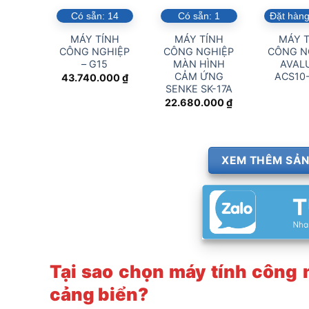
Có sẵn:
14
Có sẵn:
1
Đặt hàng
MÁY TÍNH
MÁY TÍNH
MÁY T
CÔNG NGHIỆP
CÔNG NGHIỆP
CÔNG N
– G15
MÀN HÌNH
AVALU
CẢM ỨNG
ACS10
43.740.000
₫
SENKE SK-17A
22.680.000
₫
XEM THÊM SẢN
Tại sao chọn máy tính công
cảng biển?