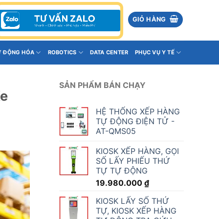
GIỎ HÀNG
Ự ĐỘNG HÓA
ROBOTICS
DATA CENTER
PHỤC VỤ Y TẾ
SẢN PHẨM BÁN CHẠY
Xe
HỆ THỐNG XẾP HÀNG
TỰ ĐỘNG ĐIỆN TỬ -
AT-QMS05
KIOSK XẾP HÀNG, GỌI
SỐ LẤY PHIẾU THỨ
TỰ TỰ ĐỘNG
19.980.000
₫
KIOSK LẤY SỐ THỨ
TỰ, KIOSK XẾP HÀNG