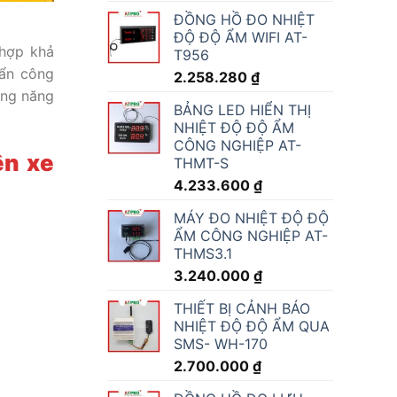
ĐỒNG HỒ ĐO NHIỆT
ĐỘ ĐỘ ẨM WIFI AT-
 hợp khả
T956
uẩn công
2.258.280
₫
ăng năng
BẢNG LED HIỂN THỊ
NHIỆT ĐỘ ĐỘ ẨM
CÔNG NGHIỆP AT-
ên xe
THMT-S
4.233.600
₫
MÁY ĐO NHIỆT ĐỘ ĐỘ
ẨM CÔNG NGHIỆP AT-
THMS3.1
3.240.000
₫
THIẾT BỊ CẢNH BÁO
NHIỆT ĐỘ ĐỘ ẨM QUA
SMS- WH-170
2.700.000
₫