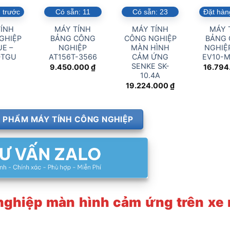
 trước
Có sẵn:
11
Có sẵn:
23
Đặt hàn
ÍNH
MÁY TÍNH
MÁY TÍNH
MÁY 
GHIỆP
BẢNG CÔNG
CÔNG NGHIỆP
BẢNG
E –
NGHIỆP
MÀN HÌNH
NGHIỆP
-TGU
AT156T-3566
CẢM ỨNG
EV10-
SENKE SK-
9.450.000
₫
16.794
10.4A
19.224.000
₫
 PHẨM MÁY TÍNH CÔNG NGHIỆP
 nghiệp màn hình cảm ứng trên xe