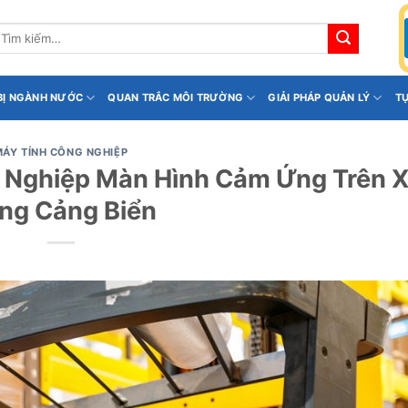
ìm
iếm:
 BỊ NGÀNH NƯỚC
QUAN TRẮC MÔI TRƯỜNG
GIẢI PHÁP QUẢN LÝ
T
MÁY TÍNH CÔNG NGHIỆP
g Nghiệp Màn Hình Cảm Ứng Trên 
ng Cảng Biển