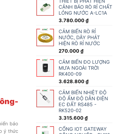
THIẾT BỊ PHÁT HIỆN
CẢNH BÁO RÒ RỈ CHẤT
LỎNG NƯỚC A-LC1A
3.780.000
₫
CẢM BIẾN RÒ RỈ
NƯỚC, DÂY PHÁT
HIỆN RÒ RỈ NƯỚC
270.000
₫
CẢM BIẾN ĐO LƯỢNG
MƯA NGOÀI TRỜI
RK400-09
3.628.800
₫
CẢM BIẾN NHIỆT ĐỘ
ĐỘ ẨM ĐỘ DẪN ĐIỆN
hông-
EC ĐẤT RS485 -
RK520-02
3.315.600
₫
biển báo
CỔNG IOT GATEWAY
o ý thức