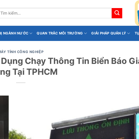
ìm
iếm:
 BỊ NGÀNH NƯỚC
QUAN TRẮC MÔI TRƯỜNG
GIẢI PHÁP QUẢN LÝ
T
MÁY TÍNH CÔNG NGHIỆP
 Dụng Chạy Thông Tin Biển Báo G
ng Tại TPHCM