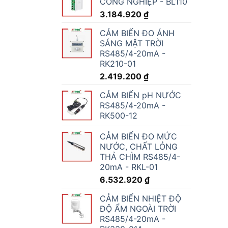
CÔNG NGHIỆP - BL110
3.184.920
₫
CẢM BIẾN ĐO ÁNH
SÁNG MẶT TRỜI
RS485/4-20mA -
RK210-01
2.419.200
₫
CẢM BIẾN pH NƯỚC
RS485/4-20mA -
RK500-12
CẢM BIẾN ĐO MỨC
NƯỚC, CHẤT LỎNG
THẢ CHÌM RS485/4-
20mA - RKL-01
6.532.920
₫
CẢM BIẾN NHIỆT ĐỘ
ĐỘ ẨM NGOÀI TRỜI
RS485/4-20mA -