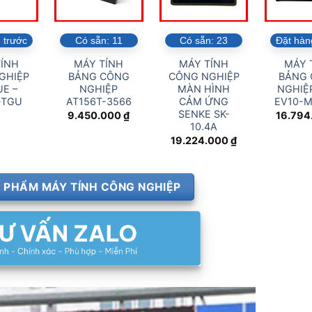
 trước
Có sẵn:
11
Có sẵn:
23
Đặt hàn
ÍNH
MÁY TÍNH
MÁY TÍNH
MÁY 
GHIỆP
BẢNG CÔNG
CÔNG NGHIỆP
BẢNG
E –
NGHIỆP
MÀN HÌNH
NGHIỆP
-TGU
AT156T-3566
CẢM ỨNG
EV10-
SENKE SK-
9.450.000
₫
16.794
10.4A
19.224.000
₫
 PHẨM MÁY TÍNH CÔNG NGHIỆP