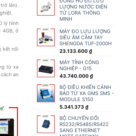
ĐỒNG HỒ ĐO LƯU
rở lên).
LƯỢNG NƯỚC ĐIỆN
ghiệt.
TỬ LORA THÔNG
MINH
ử lý hình
ừ 4GB, ổ
MÁY ĐO LƯU LƯỢNG
SIÊU ÂM CẦM TAY
SHENGDA TUF-2000H
 kết nối
23.133.600
₫
MÁY TÍNH CÔNG
ng từ xa
NGHIỆP - G15
 cách an
43.740.000
₫
BỘ ĐIỀU KHIỂN CẢNH
BÁO TỪ XA GMS SMS -
MODULE S150
5.341.373
₫
BỘ CHUYỂN ĐỔI
RS232/RS485/RS422
SANG ETHERNET