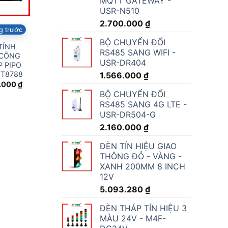
MQTT GATEWAY -
USR-N510
2.700.000
₫
g trước
BỘ CHUYỂN ĐỔI
TÍNH
RS485 SANG WIFI -
 CÔNG
USR-DR404
 PIPO
MT8788
1.566.000
₫
.000
₫
BỘ CHUYỂN ĐỔI
RS485 SANG 4G LTE -
USR-DR504-G
2.160.000
₫
ĐÈN TÍN HIỆU GIAO
THÔNG ĐỎ - VÀNG -
XANH 200MM 8 INCH
12V
5.093.280
₫
ĐÈN THÁP TÍN HIỆU 3
MÀU 24V - M4F-