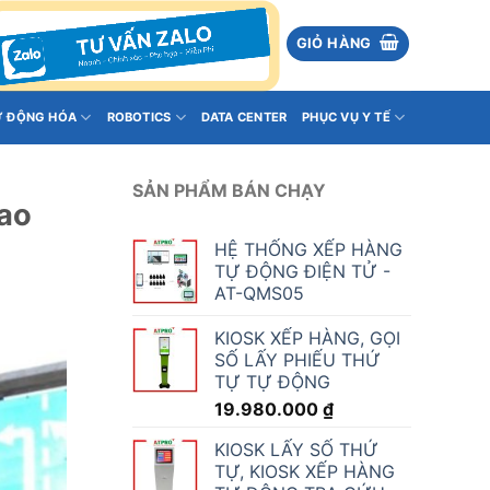
GIỎ HÀNG
Ự ĐỘNG HÓA
ROBOTICS
DATA CENTER
PHỤC VỤ Y TẾ
SẢN PHẨM BÁN CHẠY
iao
HỆ THỐNG XẾP HÀNG
TỰ ĐỘNG ĐIỆN TỬ -
AT-QMS05
KIOSK XẾP HÀNG, GỌI
SỐ LẤY PHIẾU THỨ
TỰ TỰ ĐỘNG
19.980.000
₫
KIOSK LẤY SỐ THỨ
TỰ, KIOSK XẾP HÀNG