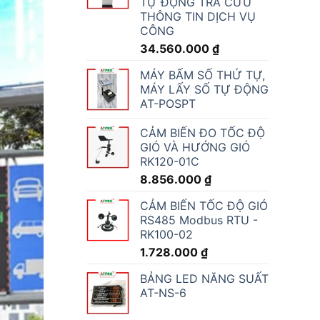
TỰ ĐỘNG TRA CỨU
THÔNG TIN DỊCH VỤ
CÔNG
34.560.000
₫
MÁY BẤM SỐ THỨ TỰ,
MÁY LẤY SỐ TỰ ĐỘNG
AT-POSPT
CẢM BIẾN ĐO TỐC ĐỘ
GIÓ VÀ HƯỚNG GIÓ
RK120-01C
8.856.000
₫
CẢM BIẾN TỐC ĐỘ GIÓ
RS485 Modbus RTU -
RK100-02
1.728.000
₫
BẢNG LED NĂNG SUẤT
AT-NS-6