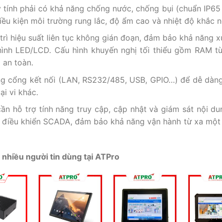
 tính phải có khả năng chống nước, chống bụi (chuẩn IP65 t
iều kiện môi trường rung lắc, độ ẩm cao và nhiệt độ khắc n
 trì hiệu suất liên tục không gián đoạn, đảm bảo khả năng x
 hình LED/LCD. Cấu hình khuyến nghị tối thiểu gồm RAM t
 an toàn.
dạng cổng kết nối (LAN, RS232/485, USB, GPIO…) để dễ dàng
ại vi khác.
cần hỗ trợ tính năng truy cập, cập nhật và giám sát nội du
 điều khiển SCADA, đảm bảo khả năng vận hành từ xa một
nhiều người tin dùng tại ATPro