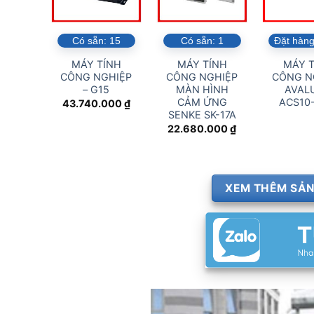
Có sẵn:
15
Có sẵn:
1
Đặt hàng
MÁY TÍNH
MÁY TÍNH
MÁY T
CÔNG NGHIỆP
CÔNG NGHIỆP
CÔNG N
– G15
MÀN HÌNH
AVALU
CẢM ỨNG
ACS10
43.740.000
₫
SENKE SK-17A
22.680.000
₫
XEM THÊM SẢN