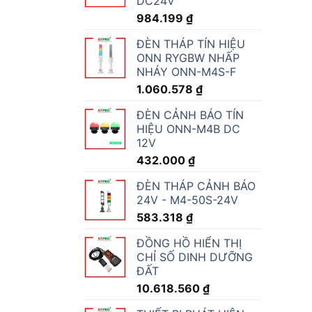
DC24V
984.199
₫
ĐÈN THÁP TÍN HIỆU
ONN RYGBW NHẤP
NHÁY ONN-M4S-F
1.060.578
₫
ĐÈN CẢNH BÁO TÍN
HIỆU ONN-M4B DC
12V
432.000
₫
ĐÈN THÁP CẢNH BÁO
24V - M4-50S-24V
583.318
₫
ĐỒNG HỒ HIỂN THỊ
CHỈ SỐ DINH DƯỠNG
ĐẤT
10.618.560
₫