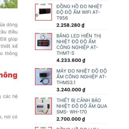
ĐỒNG HỒ ĐO NHIỆT
ĐỘ ĐỘ ẨM WIFI AT-
T956
của dòng
2.258.280
₫
cầu điều
BẢNG LED HIỂN THỊ
 Đã giúp
NHIỆT ĐỘ ĐỘ ẨM
thiết kế
CÔNG NGHIỆP AT-
THMT-S
ao thông
4.233.600
₫
MÁY ĐO NHIỆT ĐỘ ĐỘ
thông
ẨM CÔNG NGHIỆP AT-
THMS3.1
3.240.000
₫
g các hệ
THIẾT BỊ CẢNH BÁO
NHIỆT ĐỘ ĐỘ ẨM QUA
SMS- WH-170
o, nơi có
2.700.000
₫