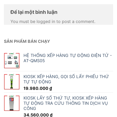
Để lại một bình luận
You must be logged in to post a comment.
SẢN PHẨM BÁN CHẠY
HỆ THỐNG XẾP HÀNG TỰ ĐỘNG ĐIỆN TỬ -
AT-QMS05
KIOSK XẾP HÀNG, GỌI SỐ LẤY PHIẾU THỨ
TỰ TỰ ĐỘNG
19.980.000
₫
KIOSK LẤY SỐ THỨ TỰ, KIOSK XẾP HÀNG
TỰ ĐỘNG TRA CỨU THÔNG TIN DỊCH VỤ
CÔNG
34.560.000
₫