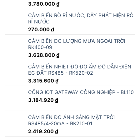
3.780.000
₫
CẢM BIẾN RÒ RỈ NƯỚC, DÂY PHÁT HIỆN RÒ
RỈ NƯỚC
270.000
₫
CẢM BIẾN ĐO LƯỢNG MƯA NGOÀI TRỜI
RK400-09
3.628.800
₫
CẢM BIẾN NHIỆT ĐỘ ĐỘ ẨM ĐỘ DẪN ĐIỆN
EC ĐẤT RS485 - RK520-02
3.315.600
₫
CỔNG IOT GATEWAY CÔNG NGHIỆP - BL110
3.184.920
₫
CẢM BIẾN ĐO ÁNH SÁNG MẶT TRỜI
RS485/4-20mA - RK210-01
2.419.200
₫