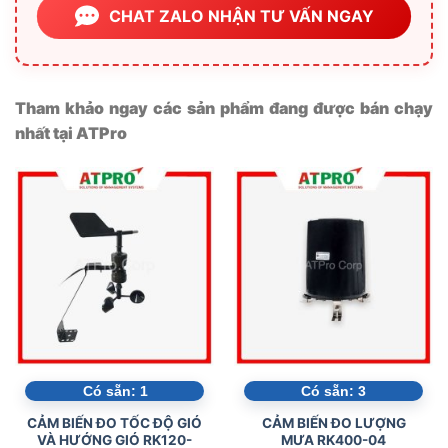
CHAT ZALO NHẬN TƯ VẤN NGAY
Tham khảo ngay các sản phẩm đang được bán chạy
nhất tại ATPro
Có sẵn:
1
Có sẵn:
3
CẢM BIẾN ĐO TỐC ĐỘ GIÓ
CẢM BIẾN ĐO LƯỢNG
VÀ HƯỚNG GIÓ RK120-
MƯA RK400-04