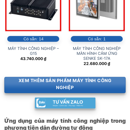
Có sẵn:
14
Có sẵn:
1
MÁY TÍNH CÔNG NGHIỆP –
MÁY TÍNH CÔNG NGHIỆP
G15
MÀN HÌNH CẢM ỨNG
SENKE SK-17A
43.740.000
₫
22.680.000
₫
XEM THÊM SẢN PHẨM MÁY TÍNH CÔNG
NGHIỆP
Ứng dụng của máy tính công nghiệp trong
phương tiện dẫn đường tự động