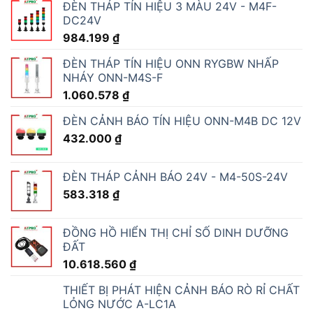
ĐÈN THÁP TÍN HIỆU 3 MÀU 24V - M4F-
DC24V
984.199
₫
ĐÈN THÁP TÍN HIỆU ONN RYGBW NHẤP
NHÁY ONN-M4S-F
1.060.578
₫
ĐÈN CẢNH BÁO TÍN HIỆU ONN-M4B DC 12V
432.000
₫
ĐÈN THÁP CẢNH BÁO 24V - M4-50S-24V
583.318
₫
ĐỒNG HỒ HIỂN THỊ CHỈ SỐ DINH DƯỠNG
ĐẤT
10.618.560
₫
THIẾT BỊ PHÁT HIỆN CẢNH BÁO RÒ RỈ CHẤT
LỎNG NƯỚC A-LC1A