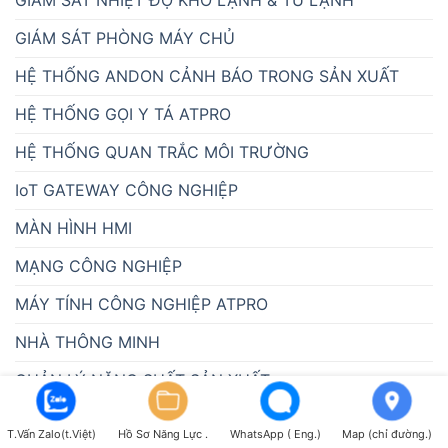
GIÁM SÁT PHÒNG MÁY CHỦ
HỆ THỐNG ANDON CẢNH BÁO TRONG SẢN XUẤT
HỆ THỐNG GỌI Y TÁ ATPRO
HỆ THỐNG QUAN TRẮC MÔI TRƯỜNG
IoT GATEWAY CÔNG NGHIỆP
MÀN HÌNH HMI
MẠNG CÔNG NGHIỆP
MÁY TÍNH CÔNG NGHIỆP ATPRO
NHÀ THÔNG MINH
QUẢN LÝ NĂNG SUẤT SẢN XUẤT
QUẢN LÝ TRANG TRẠI CHĂN NUÔI
T.Vấn Zalo(t.Việt)
Hồ Sơ Năng Lực .
WhatsApp ( Eng.)
Map (chỉ đường.)