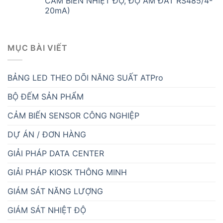
CẢM BIẾN NHIỆT ĐỘ, ĐỘ ẨM ĐẤT RS485/4-
20mA)
MỤC BÀI VIẾT
BẢNG LED THEO DÕI NĂNG SUẤT ATPro
BỘ ĐẾM SẢN PHẨM
CẢM BIẾN SENSOR CÔNG NGHIỆP
DỰ ÁN / ĐƠN HÀNG
GIẢI PHÁP DATA CENTER
GIẢI PHÁP KIOSK THÔNG MINH
GIÁM SÁT NĂNG LƯỢNG
GIÁM SÁT NHIỆT ĐỘ