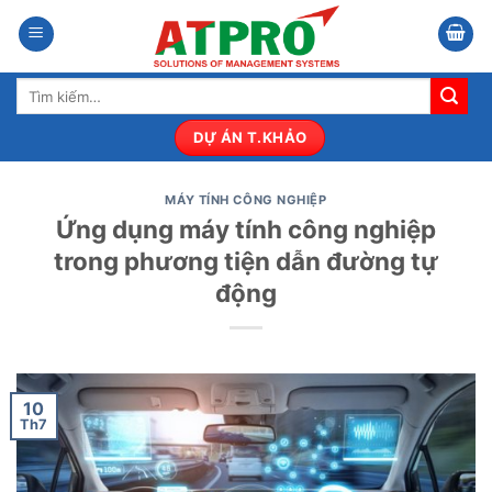
Bỏ
qua
nội
Tìm
dung
kiếm:
DỰ ÁN T.KHẢO
MÁY TÍNH CÔNG NGHIỆP
Ứng dụng máy tính công nghiệp
trong phương tiện dẫn đường tự
động
10
Th7