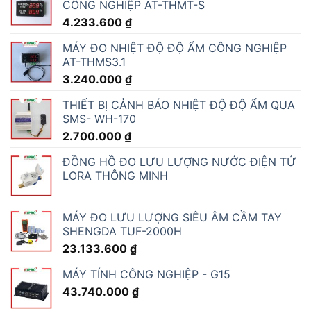
CÔNG NGHIỆP AT-THMT-S
4.233.600
₫
MÁY ĐO NHIỆT ĐỘ ĐỘ ẨM CÔNG NGHIỆP
AT-THMS3.1
3.240.000
₫
THIẾT BỊ CẢNH BÁO NHIỆT ĐỘ ĐỘ ẨM QUA
SMS- WH-170
2.700.000
₫
ĐỒNG HỒ ĐO LƯU LƯỢNG NƯỚC ĐIỆN TỬ
LORA THÔNG MINH
MÁY ĐO LƯU LƯỢNG SIÊU ÂM CẦM TAY
SHENGDA TUF-2000H
23.133.600
₫
MÁY TÍNH CÔNG NGHIỆP - G15
43.740.000
₫