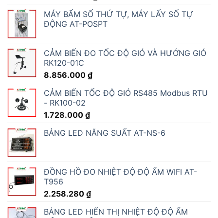
MÁY BẤM SỐ THỨ TỰ, MÁY LẤY SỐ TỰ
ĐỘNG AT-POSPT
CẢM BIẾN ĐO TỐC ĐỘ GIÓ VÀ HƯỚNG GIÓ
RK120-01C
8.856.000
₫
CẢM BIẾN TỐC ĐỘ GIÓ RS485 Modbus RTU
- RK100-02
1.728.000
₫
BẢNG LED NĂNG SUẤT AT-NS-6
ĐỒNG HỒ ĐO NHIỆT ĐỘ ĐỘ ẨM WIFI AT-
T956
2.258.280
₫
BẢNG LED HIỂN THỊ NHIỆT ĐỘ ĐỘ ẨM