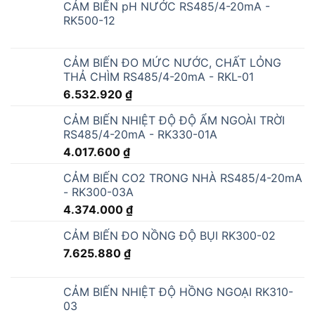
CẢM BIẾN pH NƯỚC RS485/4-20mA -
RK500-12
CẢM BIẾN ĐO MỨC NƯỚC, CHẤT LỎNG
THẢ CHÌM RS485/4-20mA - RKL-01
6.532.920
₫
CẢM BIẾN NHIỆT ĐỘ ĐỘ ẨM NGOÀI TRỜI
RS485/4-20mA - RK330-01A
4.017.600
₫
CẢM BIẾN CO2 TRONG NHÀ RS485/4-20mA
- RK300-03A
4.374.000
₫
CẢM BIẾN ĐO NỒNG ĐỘ BỤI RK300-02
7.625.880
₫
CẢM BIẾN NHIỆT ĐỘ HỒNG NGOẠI RK310-
03