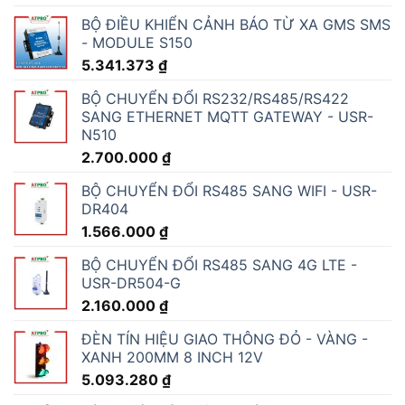
BỘ ĐIỀU KHIỂN CẢNH BÁO TỪ XA GMS SMS
- MODULE S150
5.341.373
₫
BỘ CHUYỂN ĐỔI RS232/RS485/RS422
SANG ETHERNET MQTT GATEWAY - USR-
N510
2.700.000
₫
BỘ CHUYỂN ĐỔI RS485 SANG WIFI - USR-
DR404
1.566.000
₫
BỘ CHUYỂN ĐỔI RS485 SANG 4G LTE -
USR-DR504-G
2.160.000
₫
ĐÈN TÍN HIỆU GIAO THÔNG ĐỎ - VÀNG -
XANH 200MM 8 INCH 12V
5.093.280
₫