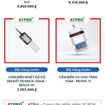
01C
6.318.000
₫
8.856.000
₫
Đặt hàng trước
Đặt hàng trước
CẢM BIẾN NHIỆT ĐỘ ĐỘ
CẢM BIẾN CO CHO TẦNG
ẨM ĐẤT RS485/4-20mA –
HẦM – RK300-11
RK520-01
2.052.000
₫
ATPro
- Cung cấp phần mềm SCADA,