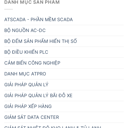
DANH MỤC SẢN PHẨM
ATSCADA - PHẦN MỀM SCADA
BỘ NGUỒN AC-DC
BỘ ĐẾM SẢN PHẨM HIỂN THỊ SỐ
BỘ ĐIỀU KHIỂN PLC
CẢM BIẾN CÔNG NGHIỆP
DANH MỤC ATPRO
GIẢI PHÁP QUẢN LÝ
GIẢI PHÁP QUẢN LÝ BÃI ĐỖ XE
GIẢI PHÁP XẾP HÀNG
GIÁM SÁT DATA CENTER
GIÁM SÁT NHIỆT ĐỘ KHO LẠNH & TỦ LẠNH