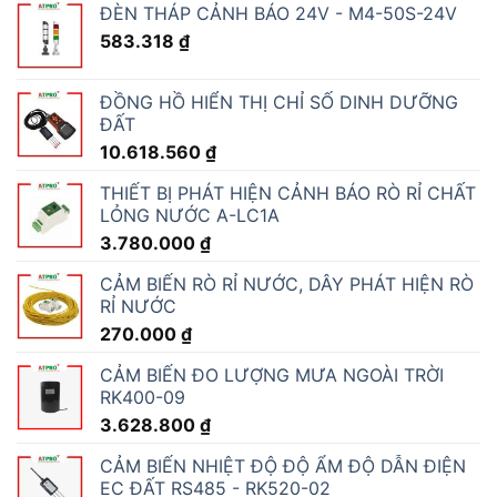
ĐÈN THÁP CẢNH BÁO 24V - M4-50S-24V
583.318
₫
ĐỒNG HỒ HIỂN THỊ CHỈ SỐ DINH DƯỠNG
ĐẤT
10.618.560
₫
THIẾT BỊ PHÁT HIỆN CẢNH BÁO RÒ RỈ CHẤT
LỎNG NƯỚC A-LC1A
3.780.000
₫
CẢM BIẾN RÒ RỈ NƯỚC, DÂY PHÁT HIỆN RÒ
RỈ NƯỚC
270.000
₫
CẢM BIẾN ĐO LƯỢNG MƯA NGOÀI TRỜI
RK400-09
3.628.800
₫
CẢM BIẾN NHIỆT ĐỘ ĐỘ ẨM ĐỘ DẪN ĐIỆN
EC ĐẤT RS485 - RK520-02