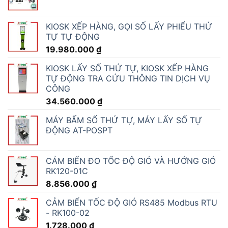
KIOSK XẾP HÀNG, GỌI SỐ LẤY PHIẾU THỨ
TỰ TỰ ĐỘNG
19.980.000
₫
KIOSK LẤY SỐ THỨ TỰ, KIOSK XẾP HÀNG
TỰ ĐỘNG TRA CỨU THÔNG TIN DỊCH VỤ
CÔNG
34.560.000
₫
MÁY BẤM SỐ THỨ TỰ, MÁY LẤY SỐ TỰ
ĐỘNG AT-POSPT
CẢM BIẾN ĐO TỐC ĐỘ GIÓ VÀ HƯỚNG GIÓ
RK120-01C
8.856.000
₫
CẢM BIẾN TỐC ĐỘ GIÓ RS485 Modbus RTU
- RK100-02
1.728.000
₫