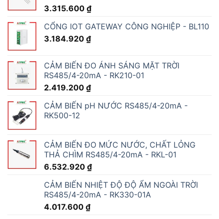
3.315.600
₫
CỔNG IOT GATEWAY CÔNG NGHIỆP - BL110
3.184.920
₫
CẢM BIẾN ĐO ÁNH SÁNG MẶT TRỜI
RS485/4-20mA - RK210-01
2.419.200
₫
CẢM BIẾN pH NƯỚC RS485/4-20mA -
RK500-12
CẢM BIẾN ĐO MỨC NƯỚC, CHẤT LỎNG
THẢ CHÌM RS485/4-20mA - RKL-01
6.532.920
₫
CẢM BIẾN NHIỆT ĐỘ ĐỘ ẨM NGOÀI TRỜI
RS485/4-20mA - RK330-01A
4.017.600
₫