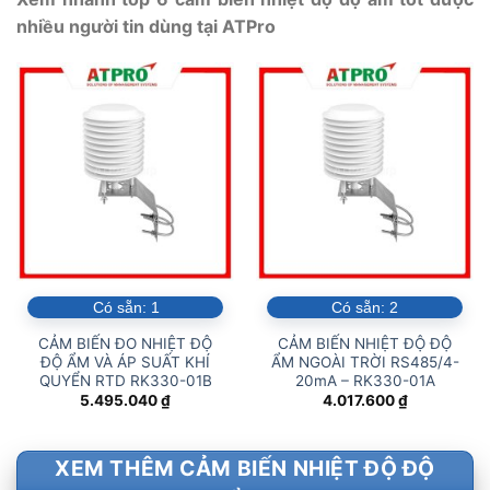
nhiều người tin dùng tại ATPro
Có sẵn:
1
Có sẵn:
2
CẢM BIẾN ĐO NHIỆT ĐỘ
CẢM BIẾN NHIỆT ĐỘ ĐỘ
ĐỘ ẨM VÀ ÁP SUẤT KHÍ
ẨM NGOÀI TRỜI RS485/4-
QUYỂN RTD RK330-01B
20mA – RK330-01A
5.495.040
₫
4.017.600
₫
XEM THÊM CẢM BIẾN NHIỆT ĐỘ ĐỘ