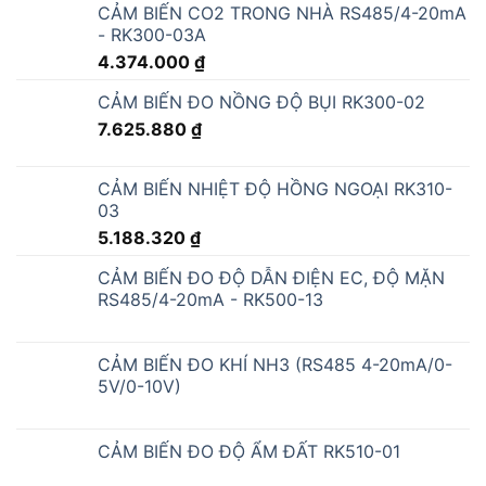
CẢM BIẾN CO2 TRONG NHÀ RS485/4-20mA
- RK300-03A
4.374.000
₫
CẢM BIẾN ĐO NỒNG ĐỘ BỤI RK300-02
7.625.880
₫
CẢM BIẾN NHIỆT ĐỘ HỒNG NGOẠI RK310-
03
5.188.320
₫
CẢM BIẾN ĐO ĐỘ DẪN ĐIỆN EC, ĐỘ MẶN
RS485/4-20mA - RK500-13
CẢM BIẾN ĐO KHÍ NH3 (RS485 4-20mA/0-
5V/0-10V)
CẢM BIẾN ĐO ĐỘ ẨM ĐẤT RK510-01