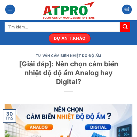
Bỏ
qua
nội
Tìm
dung
kiếm:
DỰ ÁN T.KHẢO
TƯ VẤN CẢM BIẾN NHIỆT ĐỘ ĐỘ ẨM
[Giải đáp]: Nên chọn cảm biến
nhiệt độ độ ẩm Analog hay
Digital?
30
Th5