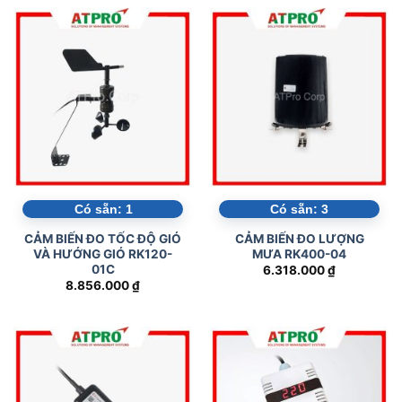
Có sẵn:
1
Có sẵn:
3
CẢM BIẾN ĐO TỐC ĐỘ GIÓ
CẢM BIẾN ĐO LƯỢNG
VÀ HƯỚNG GIÓ RK120-
MƯA RK400-04
01C
6.318.000
₫
8.856.000
₫