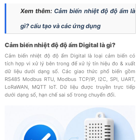
Xem thêm:
Cảm biến nhiệt độ độ ẩm là
gì? cấu tạo và các ứng dụng
Cảm biến nhiệt độ độ ẩm Digital là gì?
Cảm biến nhiệt độ độ ẩm Digital là loại cảm biến có
tích hợp vi xử lý bên trong để xử lý tín hiệu đo & xuất
dữ liệu dưới dạng số. Các giao thức phổ biến gồm
RS485 Modbus RTU, Modbus TCP/IP, I2C, SPI, UART,
LoRaWAN, MQTT IoT. Dữ liệu được truyền trực tiếp
dưới dạng số, hạn chế sai số trong chuyển đổi.