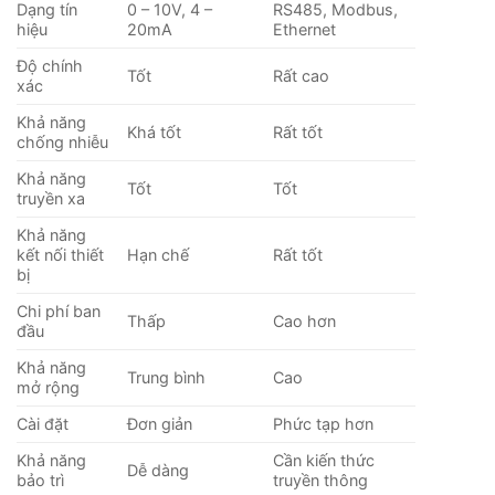
Dạng tín
0 – 10V, 4 –
RS485, Modbus,
hiệu
20mA
Ethernet
Độ chính
Tốt
Rất cao
xác
Khả năng
Khá tốt
Rất tốt
chống nhiễu
Khả năng
Tốt
Tốt
truyền xa
Khả năng
kết nối thiết
Hạn chế
Rất tốt
bị
Chi phí ban
Thấp
Cao hơn
đầu
Khả năng
Trung bình
Cao
mở rộng
Cài đặt
Đơn giản
Phức tạp hơn
Khả năng
Cần kiến thức
Dễ dàng
bảo trì
truyền thông