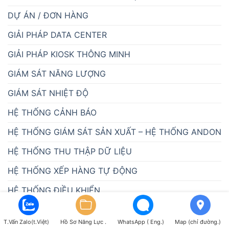
DỰ ÁN / ĐƠN HÀNG
GIẢI PHÁP DATA CENTER
GIẢI PHÁP KIOSK THÔNG MINH
GIÁM SÁT NĂNG LƯỢNG
GIÁM SÁT NHIỆT ĐỘ
HỆ THỐNG CẢNH BÁO
HỆ THỐNG GIÁM SÁT SẢN XUẤT – HỆ THỐNG ANDON
HỆ THỐNG THU THẬP DỮ LIỆU
HỆ THỐNG XẾP HÀNG TỰ ĐỘNG
HỆ THỐNG ĐIỀU KHIỂN
HỆ THỐNG ĐO
T.Vấn Zalo(t.Việt)
Hồ Sơ Năng Lực .
WhatsApp ( Eng.)
Map (chỉ đường.)
HOẠT ĐỘNG NGOẠI KHÓA