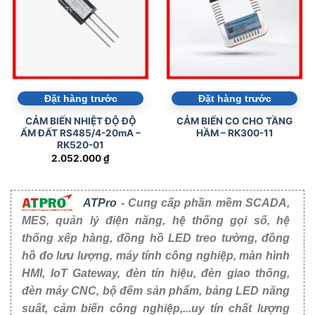
Đặt hàng trước
Đặt hàng trước
CẢM BIẾN NHIỆT ĐỘ ĐỘ
CẢM BIẾN CO CHO TẦNG
ẨM ĐẤT RS485/4-20mA –
HẦM – RK300-11
RK520-01
2.052.000
₫
ATPro
- Cung cấp phần mềm SCADA,
MES, quản lý điện năng, hệ thống gọi số, hệ
thống xếp hàng, đồng hồ LED treo tường, đồng
hồ đo lưu lượng, máy tính công nghiệp, màn hình
HMI, IoT Gateway, đèn tín hiệu, đèn giao thông,
đèn máy CNC, bộ đếm sản phẩm, bảng LED năng
suất, cảm biến công nghiệp,...uy tín chất lượng