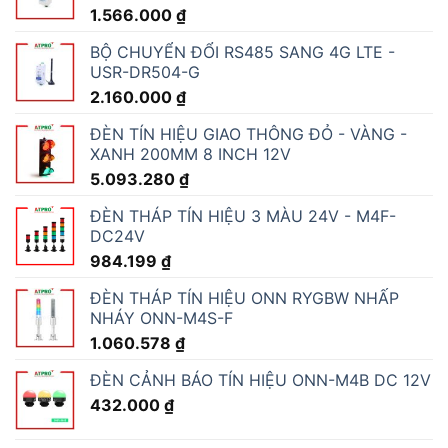
1.566.000
₫
BỘ CHUYỂN ĐỔI RS485 SANG 4G LTE -
USR-DR504-G
2.160.000
₫
ĐÈN TÍN HIỆU GIAO THÔNG ĐỎ - VÀNG -
XANH 200MM 8 INCH 12V
5.093.280
₫
ĐÈN THÁP TÍN HIỆU 3 MÀU 24V - M4F-
DC24V
984.199
₫
ĐÈN THÁP TÍN HIỆU ONN RYGBW NHẤP
NHÁY ONN-M4S-F
1.060.578
₫
ĐÈN CẢNH BÁO TÍN HIỆU ONN-M4B DC 12V
432.000
₫