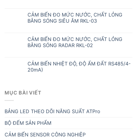
CẢM BIẾN ĐO MỨC NƯỚC, CHẤT LỎNG
BẰNG SÓNG SIÊU ÂM RKL-03
CẢM BIẾN ĐO MỨC NƯỚC, CHẤT LỎNG
BẰNG SÓNG RADAR RKL-02
CẢM BIẾN NHIỆT ĐỘ, ĐỘ ẨM ĐẤT RS485/4-
20mA)
MỤC BÀI VIẾT
BẢNG LED THEO DÕI NĂNG SUẤT ATPro
BỘ ĐẾM SẢN PHẨM
CẢM BIẾN SENSOR CÔNG NGHIỆP