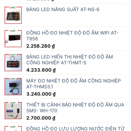
BẢNG LED NĂNG SUẤT AT-NS-6
ĐỒNG HỒ ĐO NHIỆT ĐỘ ĐỘ ẨM WIFI AT-
T956
2.258.280
₫
BẢNG LED HIỂN THỊ NHIỆT ĐỘ ĐỘ ẨM
CÔNG NGHIỆP AT-THMT-S
4.233.600
₫
MÁY ĐO NHIỆT ĐỘ ĐỘ ẨM CÔNG NGHIỆP
AT-THMS3.1
3.240.000
₫
THIẾT BỊ CẢNH BÁO NHIỆT ĐỘ ĐỘ ẨM QUA
SMS- WH-170
2.700.000
₫
ĐỒNG HỒ ĐO LƯU LƯỢNG NƯỚC ĐIỆN TỬ