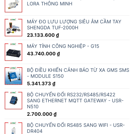
LORA THÔNG MINH
MÁY ĐO LƯU LƯỢNG SIÊU ÂM CẦM TAY
SHENGDA TUF-2000H
23.133.600
₫
MÁY TÍNH CÔNG NGHIỆP - G15
43.740.000
₫
BỘ ĐIỀU KHIỂN CẢNH BÁO TỪ XA GMS SMS
- MODULE S150
5.341.373
₫
BỘ CHUYỂN ĐỔI RS232/RS485/RS422
SANG ETHERNET MQTT GATEWAY - USR-
N510
2.700.000
₫
BỘ CHUYỂN ĐỔI RS485 SANG WIFI - USR-
DR404