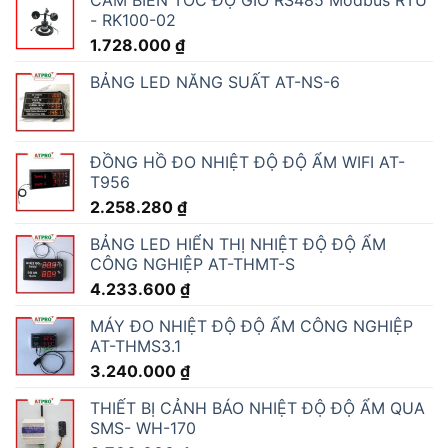
- RK100-02
1.728.000
₫
BẢNG LED NĂNG SUẤT AT-NS-6
ĐỒNG HỒ ĐO NHIỆT ĐỘ ĐỘ ẨM WIFI AT-
T956
2.258.280
₫
BẢNG LED HIỂN THỊ NHIỆT ĐỘ ĐỘ ẨM
CÔNG NGHIỆP AT-THMT-S
4.233.600
₫
MÁY ĐO NHIỆT ĐỘ ĐỘ ẨM CÔNG NGHIỆP
AT-THMS3.1
3.240.000
₫
THIẾT BỊ CẢNH BÁO NHIỆT ĐỘ ĐỘ ẨM QUA
SMS- WH-170