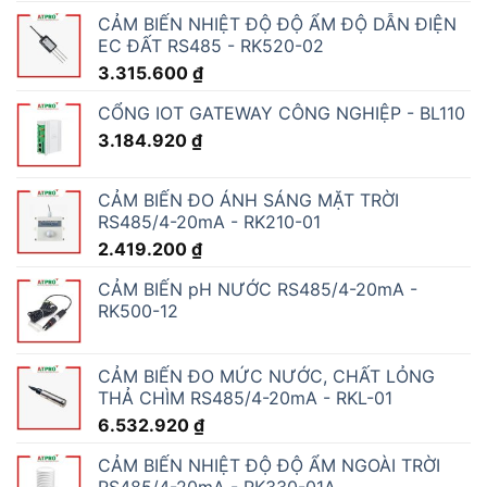
CẢM BIẾN NHIỆT ĐỘ ĐỘ ẨM ĐỘ DẪN ĐIỆN
EC ĐẤT RS485 - RK520-02
3.315.600
₫
CỔNG IOT GATEWAY CÔNG NGHIỆP - BL110
3.184.920
₫
CẢM BIẾN ĐO ÁNH SÁNG MẶT TRỜI
RS485/4-20mA - RK210-01
2.419.200
₫
CẢM BIẾN pH NƯỚC RS485/4-20mA -
RK500-12
CẢM BIẾN ĐO MỨC NƯỚC, CHẤT LỎNG
THẢ CHÌM RS485/4-20mA - RKL-01
6.532.920
₫
CẢM BIẾN NHIỆT ĐỘ ĐỘ ẨM NGOÀI TRỜI
RS485/4-20mA - RK330-01A