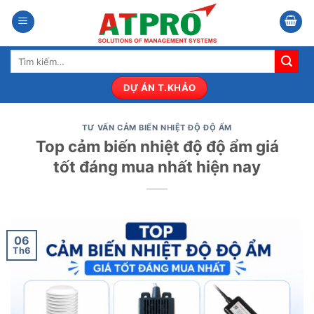
Bỏ
qua
nội
Tìm
dung
kiếm:
DỰ ÁN T.KHẢO
TƯ VẤN CẢM BIẾN NHIỆT ĐỘ ĐỘ ẨM
Top cảm biến nhiệt độ độ ẩm giá
tốt đáng mua nhất hiện nay
06
Th6