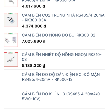
4.017.600
₫
CẢM BIẾN CO2 TRONG NHÀ RS485/4-20mA
- RK300-03A
4.374.000
₫
CẢM BIẾN ĐO NỒNG ĐỘ BỤI RK300-02
7.625.880
₫
CẢM BIẾN NHIỆT ĐỘ HỒNG NGOẠI RK310-
03
5.188.320
₫
CẢM BIẾN ĐO ĐỘ DẪN ĐIỆN EC, ĐỘ MẶN
RS485/4-20mA - RK500-13
CẢM BIẾN ĐO KHÍ NH3 (RS485 4-20mA/0-
5V/0-10V)