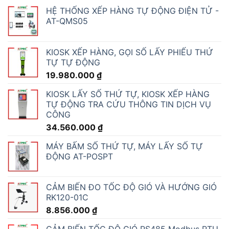
HỆ THỐNG XẾP HÀNG TỰ ĐỘNG ĐIỆN TỬ -
AT-QMS05
KIOSK XẾP HÀNG, GỌI SỐ LẤY PHIẾU THỨ
TỰ TỰ ĐỘNG
19.980.000
₫
KIOSK LẤY SỐ THỨ TỰ, KIOSK XẾP HÀNG
TỰ ĐỘNG TRA CỨU THÔNG TIN DỊCH VỤ
CÔNG
34.560.000
₫
MÁY BẤM SỐ THỨ TỰ, MÁY LẤY SỐ TỰ
ĐỘNG AT-POSPT
CẢM BIẾN ĐO TỐC ĐỘ GIÓ VÀ HƯỚNG GIÓ
RK120-01C
8.856.000
₫
CẢM BIẾN TỐC ĐỘ GIÓ RS485 Modbus RTU