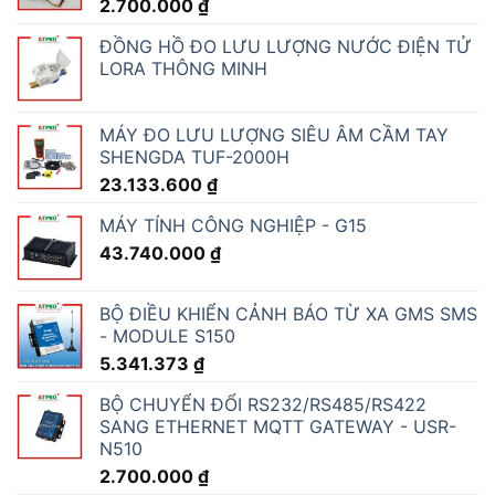
2.700.000
₫
ĐỒNG HỒ ĐO LƯU LƯỢNG NƯỚC ĐIỆN TỬ
LORA THÔNG MINH
MÁY ĐO LƯU LƯỢNG SIÊU ÂM CẦM TAY
SHENGDA TUF-2000H
23.133.600
₫
MÁY TÍNH CÔNG NGHIỆP - G15
43.740.000
₫
BỘ ĐIỀU KHIỂN CẢNH BÁO TỪ XA GMS SMS
- MODULE S150
5.341.373
₫
BỘ CHUYỂN ĐỔI RS232/RS485/RS422
SANG ETHERNET MQTT GATEWAY - USR-
N510
2.700.000
₫