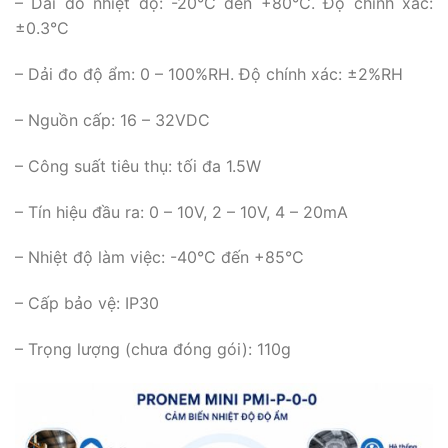
– Dải đo nhiệt độ: -20°C đến +80°C. Độ chính xác:
±0.3°C
– Dải đo độ ẩm: 0 – 100%RH. Độ chính xác: ±2%RH
– Nguồn cấp: 16 – 32VDC
– Công suất tiêu thụ: tối đa 1.5W
– Tín hiệu đầu ra: 0 – 10V, 2 – 10V, 4 – 20mA
– Nhiệt độ làm việc: -40°C đến +85°C
– Cấp bảo vệ: IP30
– Trọng lượng (chưa đóng gói): 110g