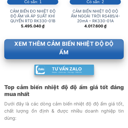
Có sẵn:
1
Có sẵn:
2
CẢM BIẾN ĐO NHIỆT ĐỘ
CẢM BIẾN NHIỆT ĐỘ ĐỘ
ĐỘ ẨM VÀ ÁP SUẤT KHÍ
ẨM NGOÀI TRỜI RS485/4-
QUYỂN RTD RK330-01B
20mA – RK330-01A
5.495.040
₫
4.017.600
₫
XEM THÊM CẢM BIẾN NHIỆT ĐỘ ĐỘ
ẨM
Top cảm biến nhiệt độ độ ẩm giá tốt đáng
mua nhất
Dưới đây là các dòng cảm biến nhiệt độ độ ẩm giá tốt,
chất lượng ổn định & được nhiều doanh nghiệp tin
dùng: