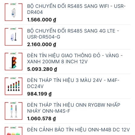
BỘ CHUYỂN ĐỔI RS485 SANG WIFI - USR-
DR404
1.566.000
₫
BỘ CHUYỂN ĐỔI RS485 SANG 4G LTE -
USR-DR504-G
2.160.000
₫
ĐÈN TÍN HIỆU GIAO THÔNG ĐỎ - VÀNG -
XANH 200MM 8 INCH 12V
5.093.280
₫
ĐÈN THÁP TÍN HIỆU 3 MÀU 24V - M4F-
DC24V
984.199
₫
ĐÈN THÁP TÍN HIỆU ONN RYGBW NHẤP
NHÁY ONN-M4S-F
1.060.578
₫
ĐÈN CẢNH BÁO TÍN HIỆU ONN-M4B DC 12V