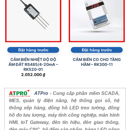
Đặt hàng trước
Đặt hàng trước
CẢM BIẾN NHIỆT ĐỘ ĐỘ
CẢM BIẾN CO CHO TẦNG
ẨM ĐẤT RS485/4-20mA –
HẦM – RK300-11
RK520-01
2.052.000
₫
ATPro
- Cung cấp phần mềm SCADA,
MES, quản lý điện năng, hệ thống gọi số, hệ
thống xếp hàng, đồng hồ LED treo tường, đồng
hồ đo lưu lượng, máy tính công nghiệp, màn hình
HMI, IoT Gateway, đèn tín hiệu, đèn giao thông,
đèn máy CNC, bộ đếm sản phẩm, bảng LED năng