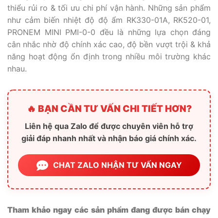
thiểu rủi ro & tối ưu chi phí vận hành. Những sản phẩm
như cảm biến nhiệt độ độ ẩm RK330-01A, RK520-01,
PRONEM MINI PMI-0-0 đều là những lựa chọn đáng
cân nhắc nhờ độ chính xác cao, độ bền vượt trội & khả
năng hoạt động ổn định trong nhiều môi trường khác
nhau.
🔥 BẠN CẦN TƯ VẤN CHI TIẾT HƠN?
Liên hệ qua Zalo để được chuyên viên hỗ trợ
giải đáp nhanh nhất và nhận báo giá chính xác.
CHAT ZALO NHẬN TƯ VẤN NGAY
Tham khảo ngay các sản phẩm đang được bán chạy