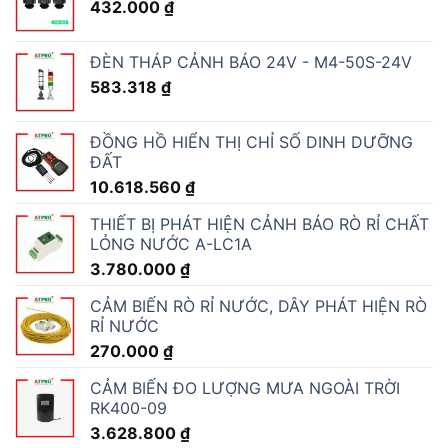
432.000
₫
ĐÈN THÁP CẢNH BÁO 24V - M4-50S-24V
583.318
₫
ĐỒNG HỒ HIỂN THỊ CHỈ SỐ DINH DƯỠNG
ĐẤT
10.618.560
₫
THIẾT BỊ PHÁT HIỆN CẢNH BÁO RÒ RỈ CHẤT
LỎNG NƯỚC A-LC1A
3.780.000
₫
CẢM BIẾN RÒ RỈ NƯỚC, DÂY PHÁT HIỆN RÒ
RỈ NƯỚC
270.000
₫
CẢM BIẾN ĐO LƯỢNG MƯA NGOÀI TRỜI
RK400-09
3.628.800
₫