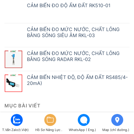
CẢM BIẾN ĐO ĐỘ ẨM ĐẤT RK510-01
CẢM BIẾN ĐO MỨC NƯỚC, CHẤT LỎNG
BẰNG SÓNG SIÊU ÂM RKL-03
CẢM BIẾN ĐO MỨC NƯỚC, CHẤT LỎNG
BẰNG SÓNG RADAR RKL-02
CẢM BIẾN NHIỆT ĐỘ, ĐỘ ẨM ĐẤT RS485/4-
20mA)
MỤC BÀI VIẾT
BẢNG LED THEO DÕI NĂNG SUẤT ATPro
T.Vấn Zalo(t.Việt)
Hồ Sơ Năng Lực .
WhatsApp ( Eng.)
Map (chỉ đường.)