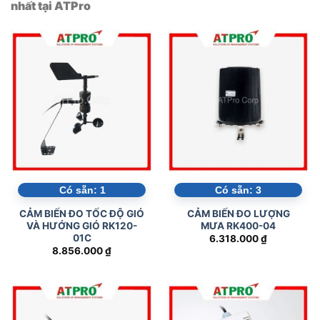
nhất tại ATPro
Có sẵn:
1
Có sẵn:
3
CẢM BIẾN ĐO TỐC ĐỘ GIÓ
CẢM BIẾN ĐO LƯỢNG
VÀ HƯỚNG GIÓ RK120-
MƯA RK400-04
01C
6.318.000
₫
8.856.000
₫