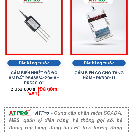
Đặt hàng trước
Đặt hàng trước
CẢM BIẾN NHIỆT ĐỘ ĐỘ
CẢM BIẾN CO CHO TẦNG
ẨM ĐẤT RS485/4-20mA –
HẦM – RK300-11
RK520-01
(Đã gồm
2.052.000
₫
VAT)
ATPro
- Cung cấp phần mềm SCADA,
MES, quản lý điện năng, hệ thống gọi số, hệ
thống xếp hàng, đồng hồ LED treo tường, đồng