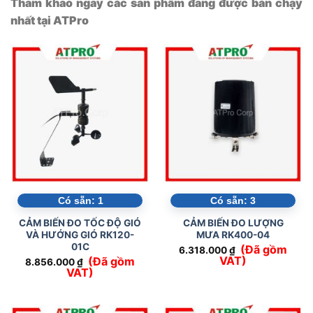
Tham khảo ngay các sản phẩm đang được bán chạy
nhất tại ATPro
Có sẵn:
1
Có sẵn:
3
CẢM BIẾN ĐO TỐC ĐỘ GIÓ
CẢM BIẾN ĐO LƯỢNG
VÀ HƯỚNG GIÓ RK120-
MƯA RK400-04
01C
(Đã gồm
6.318.000
₫
VAT)
(Đã gồm
8.856.000
₫
VAT)