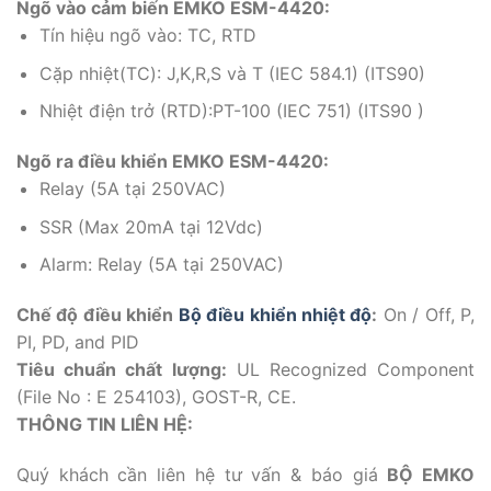
Ngõ vào cảm biến
EMKO ESM-4420
:
Tín hiệu ngõ vào: TC, RTD
Cặp nhiệt(TC): J,K,R,S và T (IEC 584.1) (ITS90)
Nhiệt điện trở (RTD):PT-100 (IEC 751) (ITS90 )
Ngõ ra điều khiển
EMKO ESM-4420
:
Relay (5A tại 250VAC)
SSR (Max 20mA tại 12Vdc)
Alarm: Relay (5A tại 250VAC)
Chế độ điều khiển
Bộ điều khiển nhiệt độ
:
On / Off, P,
PI, PD, and PID
Tiêu chuẩn chất lượng:
UL Recognized Component
(File No : E 254103), GOST-R, CE.
THÔNG TIN LIÊN HỆ:
Quý khách cần liên hệ tư vấn & báo giá
BỘ EMKO