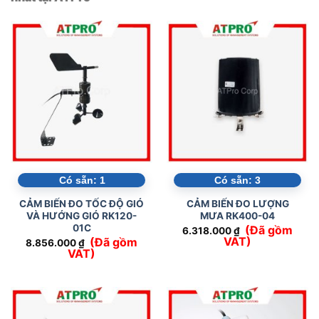
Có sẵn:
1
Có sẵn:
3
CẢM BIẾN ĐO TỐC ĐỘ GIÓ
CẢM BIẾN ĐO LƯỢNG
VÀ HƯỚNG GIÓ RK120-
MƯA RK400-04
01C
(Đã gồm
6.318.000
₫
VAT)
(Đã gồm
8.856.000
₫
VAT)