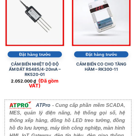
Đặt hàng trước
Đặt hàng trước
CẢM BIẾN NHIỆT ĐỘ ĐỘ
CẢM BIẾN CO CHO TẦNG
ẨM ĐẤT RS485/4-20mA –
HẦM – RK300-11
RK520-01
(Đã gồm
2.052.000
₫
VAT)
ATPro
- Cung cấp phần mềm SCADA,
MES, quản lý điện năng, hệ thống gọi số, hệ
thống xếp hàng, đồng hồ LED treo tường, đồng
hồ đo lưu lượng, máy tính công nghiệp, màn hình
HMI, IoT Gateway, đèn tín hiệu, đèn giao thông,