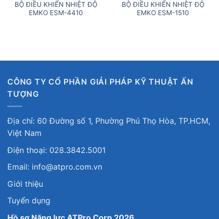
BỘ ĐIỀU KHIỂN NHIỆT ĐỘ
BỘ ĐIỀU KHIỂN NHIỆT ĐỘ
EMKO ESM-4410
EMKO ESM-1510
CÔNG TY CỔ PHẦN GIẢI PHÁP KỸ THUẬT ẤN
TƯỢNG
Địa chỉ: 60 Đường số 1, Phường Phú Thọ Hòa, TP.HCM,
Việt Nam
Điện thoại: 028.3842.5001
Email: info@atpro.com.vn
Giới thiệu
Tuyển dụng
Hồ sơ Năng lực ATPro Corp 2026