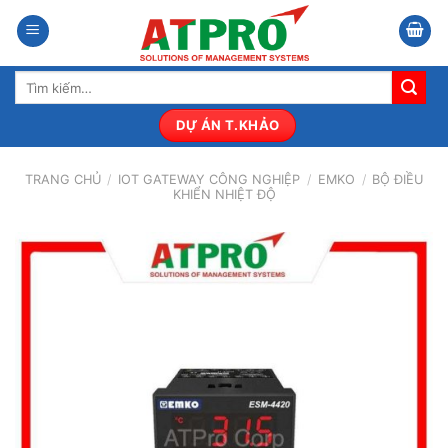
Bỏ
qua
nội
Tìm
dung
kiếm:
DỰ ÁN T.KHẢO
TRANG CHỦ
/
IOT GATEWAY CÔNG NGHIỆP
/
EMKO
/
BỘ ĐIỀU
KHIỂN NHIỆT ĐỘ