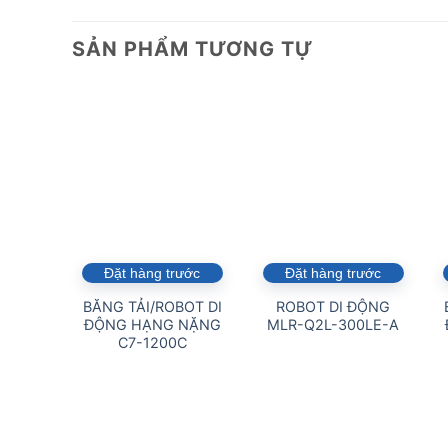
SẢN PHẨM TƯƠNG TỰ
Đặt hàng trước
Đặt hàng trước
BĂNG TẢI/ROBOT DI
ROBOT DI ĐỘNG
ĐỘNG HẠNG NẶNG
MLR-Q2L-300LE-A
C7-1200C