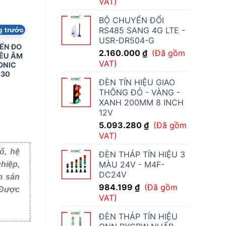
VAT)
BỘ CHUYỂN ĐỔI
RS485 SANG 4G LTE -
g trước
USR-DR504-G
ẾN ĐO
2.160.000
₫
(Đã gồm
ÊU ÂM
VAT)
ONIC
30
ĐÈN TÍN HIỆU GIAO
THÔNG ĐỎ - VÀNG -
XANH 200MM 8 INCH
12V
5.093.280
₫
(Đã gồm
VAT)
ố, hệ
ĐÈN THÁP TÍN HIỆU 3
MÀU 24V - M4F-
hiệp,
DC24V
m sản
984.199
₫
(Đã gồm
i Việt
VAT)
ĐÈN THÁP TÍN HIỆU