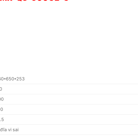
40*650*253
0
00
10
.5
đĩa vi sai