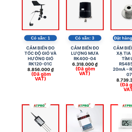
Có sẵn:
1
Có sẵn:
3
Đặt hàng
CẢM BIẾN ĐO
CẢM BIẾN ĐO
CẢM BIẾ
TỐC ĐỘ GIÓ VÀ
LƯỢNG MƯA
XẠ TIA
HƯỚNG GIÓ
RK400-04
TÍM 
RK120-01C
RS485
6.318.000
₫
(Đã gồm
20mA – 
8.856.000
₫
VAT)
(Đã gồm
0
VAT)
8.739.
(Đã 
VA