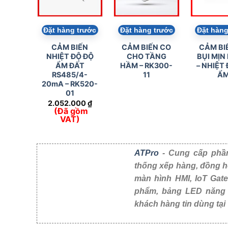
Đặt hàng trước
Đặt hàng trước
Đặt hàng
CẢM BIẾN
CẢM BIẾN CO
CẢM BI
NHIỆT ĐỘ ĐỘ
CHO TẦNG
BỤI MỊN
ẨM ĐẤT
HẦM – RK300-
– NHIỆT 
RS485/4-
11
Ẩ
20mA – RK520-
01
2.052.000
₫
(Đã gồm
VAT)
ATPro
- Cung cấp phần
thống xếp hàng, đồng h
màn hình HMI, IoT Gat
phẩm, bảng LED năng suất, cảm biến công nghiệp
Nam.