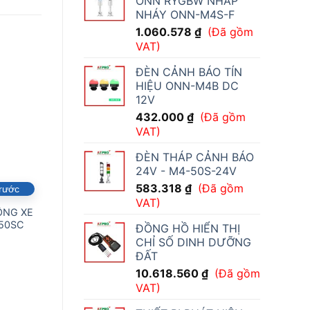
ONN RYGBW NHẤP
NHÁY ONN-M4S-F
1.060.578
₫
(Đã gồm
VAT)
ĐÈN CẢNH BÁO TÍN
HIỆU ONN-M4B DC
12V
432.000
₫
(Đã gồm
VAT)
ĐÈN THÁP CẢNH BÁO
24V - M4-50S-24V
583.318
₫
(Đã gồm
trước
Đặt hàng trước
Đặt hàng trước
VAT)
ỘNG XE
ROBOT DI ĐỘNG XE
ROBOT DI ĐỘNG
50SC
NÂNG F3-1500A
LMR-Q7-1000LE-D
ĐỒNG HỒ HIỂN THỊ
CHỈ SỐ DINH DƯỠNG
ĐẤT
10.618.560
₫
(Đã gồm
VAT)