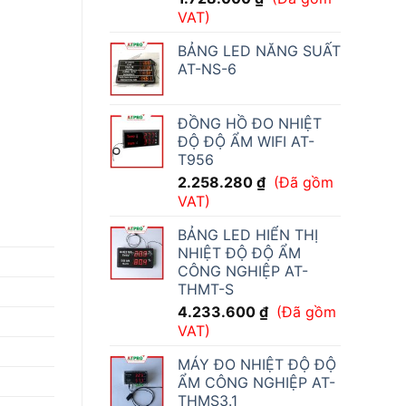
VAT)
BẢNG LED NĂNG SUẤT
AT-NS-6
ĐỒNG HỒ ĐO NHIỆT
ĐỘ ĐỘ ẨM WIFI AT-
T956
2.258.280
₫
(Đã gồm
VAT)
BẢNG LED HIỂN THỊ
NHIỆT ĐỘ ĐỘ ẨM
CÔNG NGHIỆP AT-
THMT-S
4.233.600
₫
(Đã gồm
VAT)
MÁY ĐO NHIỆT ĐỘ ĐỘ
ẨM CÔNG NGHIỆP AT-
THMS3.1