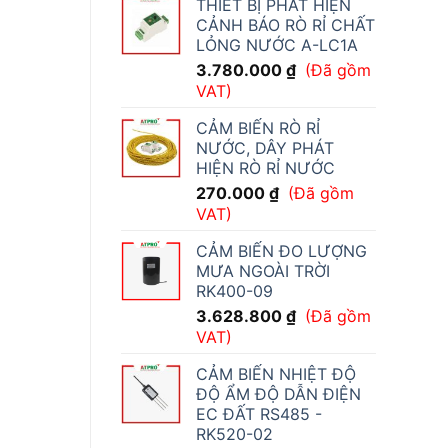
THIẾT BỊ PHÁT HIỆN
CẢNH BÁO RÒ RỈ CHẤT
LỎNG NƯỚC A-LC1A
3.780.000
₫
(Đã gồm
VAT)
CẢM BIẾN RÒ RỈ
NƯỚC, DÂY PHÁT
HIỆN RÒ RỈ NƯỚC
270.000
₫
(Đã gồm
VAT)
CẢM BIẾN ĐO LƯỢNG
MƯA NGOÀI TRỜI
RK400-09
3.628.800
₫
(Đã gồm
VAT)
CẢM BIẾN NHIỆT ĐỘ
ĐỘ ẨM ĐỘ DẪN ĐIỆN
EC ĐẤT RS485 -
RK520-02