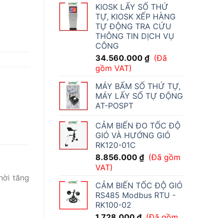
KIOSK LẤY SỐ THỨ
TỰ, KIOSK XẾP HÀNG
TỰ ĐỘNG TRA CỨU
THÔNG TIN DỊCH VỤ
CÔNG
34.560.000
₫
(Đã
gồm VAT)
MÁY BẤM SỐ THỨ TỰ,
MÁY LẤY SỐ TỰ ĐỘNG
AT-POSPT
CẢM BIẾN ĐO TỐC ĐỘ
GIÓ VÀ HƯỚNG GIÓ
RK120-01C
8.856.000
₫
(Đã gồm
VAT)
hời tăng
CẢM BIẾN TỐC ĐỘ GIÓ
RS485 Modbus RTU -
RK100-02
1.728.000
₫
(Đã gồm