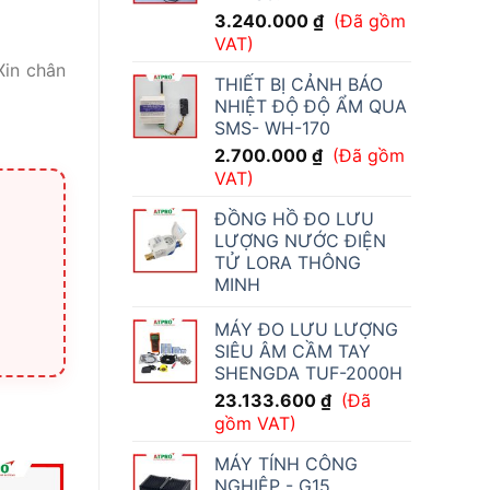
3.240.000
₫
(Đã gồm
VAT)
Xin chân
THIẾT BỊ CẢNH BÁO
NHIỆT ĐỘ ĐỘ ẨM QUA
SMS- WH-170
2.700.000
₫
(Đã gồm
VAT)
ĐỒNG HỒ ĐO LƯU
LƯỢNG NƯỚC ĐIỆN
TỬ LORA THÔNG
MINH
MÁY ĐO LƯU LƯỢNG
SIÊU ÂM CẦM TAY
SHENGDA TUF-2000H
23.133.600
₫
(Đã
gồm VAT)
MÁY TÍNH CÔNG
NGHIỆP - G15