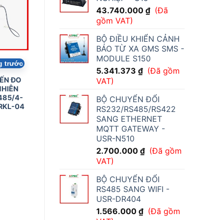
43.740.000
₫
(Đã
gồm VAT)
BỘ ĐIỀU KHIỂN CẢNH
BÁO TỪ XA GMS SMS -
MODULE S150
g trước
5.341.373
₫
(Đã gồm
ẾN ĐO
VAT)
HIÊN
485/4-
BỘ CHUYỂN ĐỔI
RKL-04
RS232/RS485/RS422
SANG ETHERNET
MQTT GATEWAY -
USR-N510
2.700.000
₫
(Đã gồm
VAT)
BỘ CHUYỂN ĐỔI
RS485 SANG WIFI -
USR-DR404
1.566.000
₫
(Đã gồm