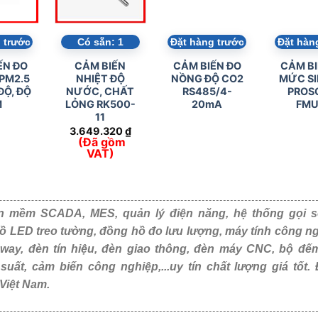
 trước
Có sẵn:
1
Đặt hàng trước
Đặt hàn
ẾN ĐO
CẢM BIẾN
CẢM BIẾN ĐO
CẢM BI
 PM2.5
NHIỆT ĐỘ
NỒNG ĐỘ CO2
MỨC SI
ĐỘ, ĐỘ
NƯỚC, CHẤT
RS485/4-
PROS
M
LỎNG RK500-
20mA
FMU
11
3.649.320
₫
(Đã gồm
VAT)
 mềm SCADA, MES, quản lý điện năng, hệ thống gọi s
ồ LED treo tường, đồng hồ đo lưu lượng, máy tính công ng
eway, đèn tín hiệu, đèn giao thông, đèn máy CNC, bộ đế
,...uy tín chất lượng giá tốt. Được khách hàng tin dùng tạ