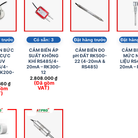
 trước
Có sẵn:
3
Đặt hàng trước
Đặt hàn
N BỨC
CẢM BIẾN ÁP
CẢM BIẾN ĐO
CẢM BI
 CỰC
SUẤT KHÔNG
pH ĐẤT RK500-
MỨC N
UV
KHÍ RS485/4-
22 (4-20mA &
LIỆU RS
/4-
20mA – RK300-
RS485)
20mA – 
RK200-
12
7
2.808.000
₫
(Đã gồm
360
₫
VAT)
gồm
T)