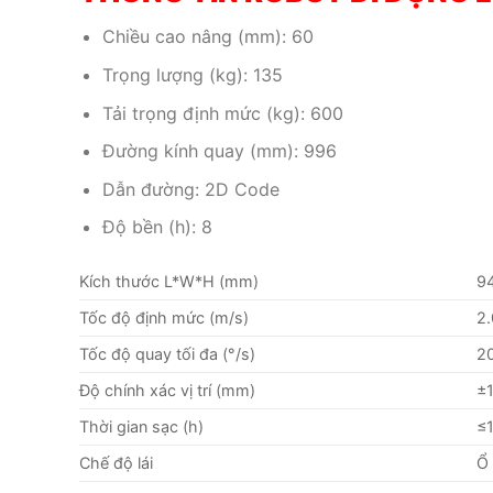
Chiều cao nâng (mm): 60
Trọng lượng (kg): 135
Tải trọng định mức (kg): 600
Đường kính quay (mm): 996
Dẫn đường: 2D Code
Độ bền (h): 8
Kích thước L*W*H (mm)
9
Tốc độ định mức (m/s)
2.
Tốc độ quay tối đa (°/s)
2
Độ chính xác vị trí (mm)
±
Thời gian sạc (h)
≤1
Chế độ lái
Ổ 