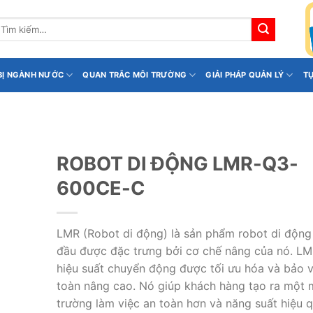
ìm
iếm:
 BỊ NGÀNH NƯỚC
QUAN TRẮC MÔI TRƯỜNG
GIẢI PHÁP QUẢN LÝ
T
ROBOT DI ĐỘNG LMR-Q3-
600CE-C
LMR (Robot di động) là sản phẩm robot di động
đầu được đặc trưng bởi cơ chế nâng của nó. L
hiệu suất chuyển động được tối ưu hóa và bảo 
toàn nâng cao. Nó giúp khách hàng tạo ra một 
trường làm việc an toàn hơn và năng suất hiệu 