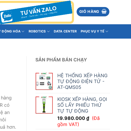
GIỎ HÀNG
Ự ĐỘNG HÓA
ROBOTICS
DATA CENTER
PHỤC VỤ Y TẾ
SẢN PHẨM BÁN CHẠY
HỆ THỐNG XẾP HÀNG
TỰ ĐỘNG ĐIỆN TỬ -
AT-QMS05
 hàng
KIOSK XẾP HÀNG, GỌI
SỐ LẤY PHIẾU THỨ
MR có
TỰ TỰ ĐỘNG
vệ an
19.980.000
₫
(Đã
môi
gồm VAT)
quả hơn.